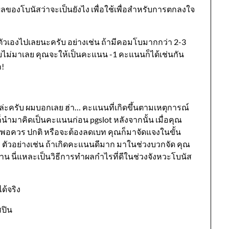
ผลของโบนัสว่าจะเป็นยังไง เพื่อใช้เพื่อสำหรับการตกลงใจ
ยตัวเองไปเลยนะครับ อย่างเช่น ถ้ามีคอมโบมากกว่า 2-3
โบไม่มาเลย คุณจะให้เป็นคะแนน -1 คะแนนก็ได้เช่นกัน
ก!
ยล่ะครับ ผมบอกเลย ฮ่า… คะแนนที่เกิดขึ้นตามเหตุการณ์
ก็นำมาคิดเป็นคะแนนก่อน pgslot หลังจากนั้น เมื่อคุณ
อควร ปกติ หรือจะต้องลดเบท คุณก็มาจัดแจงในขั้น
 ตัวอย่างเช่น ถ้าเกิดคะแนนดีมาก มาในช่วงบวกจัด คุณ
ฐาน นี่แหละเป็นวิธีการทำผลกำไรที่ดีในช่วงจังหวะโบนัส
ด้จริง
สปิน