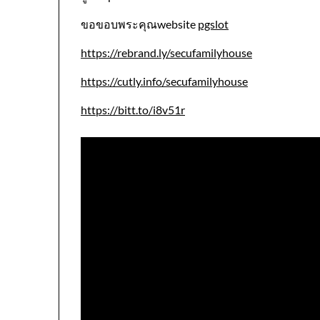
ขอขอบพระคุณwebsite
pgslot
https://rebrand.ly/secufamilyhouse
https://cutly.info/secufamilyhouse
https://bitt.to/i8v51r