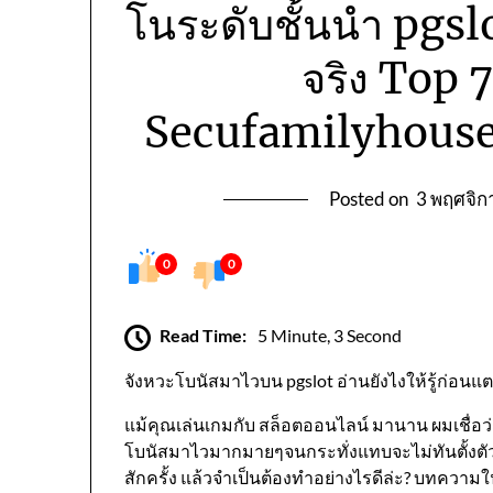
โนระดับชั้นนำ pgslo
จริง Top 
Secufamilyhouse
Posted on
3 พฤศจิ
0
0
Read Time:
5 Minute, 3 Second
จังหวะโบนัสมาไวบน pgslot อ่านยังไงให้รู้ก่อ
แม้คุณเล่นเกมกับ สล็อตออนไลน์ มานาน ผมเชื่อว
โบนัสมาไวมากมายๆจนกระทั่งแทบจะไม่ทันตั้งตัว ผ
สักครั้ง แล้วจำเป็นต้องทำอย่างไรดีล่ะ? บทควา