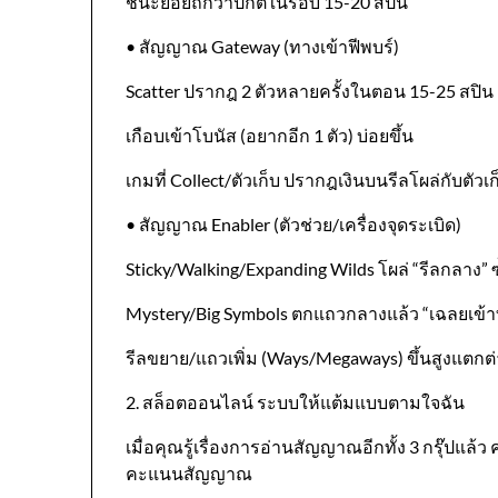
ชนะย่อยถี่กว่าปกติในรอบ 15-20 สปิน
• สัญญาณ Gateway (ทางเข้าฟีพบร์)
Scatter ปรากฎ 2 ตัวหลายครั้งในตอน 15-25 สปิน
เกือบเข้าโบนัส (อยากอีก 1 ตัว) บ่อยขึ้น
เกมที่ Collect/ตัวเก็บ ปรากฎเงินบนรีลโผล่กับตัวเก็
• สัญญาณ Enabler (ตัวช่วย/เครื่องจุดระเบิด)
Sticky/Walking/Expanding Wilds โผล่ “รีลกลาง” ซ
Mystery/Big Symbols ตกแถวกลางแล้ว “เฉลยเข้
รีลขยาย/แถวเพิ่ม (Ways/Megaways) ขึ้นสูงแตกต
2. สล็อตออนไลน์ ระบบให้แต้มแบบตามใจฉัน
เมื่อคุณรู้เรื่องการอ่านสัญญาณอีกทั้ง 3 กรุ๊ปแ
คะแนนสัญญาณ