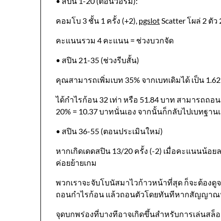
• สปิน 1-20 (ตอนวอร์ม):
คอมโบ 3 ชั้น 1 ครั้ง (+2),
pgslot
Scatter โผล่ 2 ตัว 
คะแนนรวม 4 คะแนน = ช่วงบวกจัด
• สปิน 21-35 (ช่วงรีบสั้น)
คุณสามารถเพิ่มเบท 35% จากเบทเดิมได้ เป็น 1.62
ได้กำไรก้อน 32 เท่า หรือ 51.84 บาท สามารถถอน 
20% = 10.37 บาทนั่นเอง จากนั้นก็กลับไปเบทฐานเ
• สปิน 36-55 (ตอนประเมินใหม่)
หากเกิดเดดสปิน 13/20 ครั้ง (-2) เมื่อคะแนนน้อ
ค่อยย้ายเกม
พวกเราจะจับโบนัสมาไวก้าวหน้าที่สุด ก็จะต้องดูจ
ถอนกำไรก้อน แล้วถอนตัวโดยทันทีหากสัญญาณหา
จุดบกพร่องที่บางทีอาจเกิดขึ้นสำหรับการเล่นสล