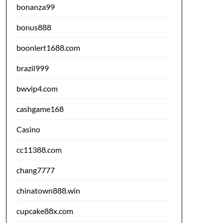
bonanza99
bonus888
boonlert1688.com
brazil999
bwvip4.com
cashgame168
Casino
cc11388.com
chang7777
chinatown888.win
cupcake88x.com