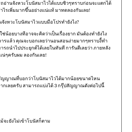
รถอ่านจังหวะโบนัสมาไวได้แบบชิวๆทราบก่อนจะแตกได้
ลกำไรเพิ่มมากขึ้นอย่างแน่แท้ มาทดลองกันเลย!
อ่านจังหวะโบนัสมาไวแบบมือโปรทำยังไง?
่น้อยบางทีอาจจะคิดว่าเป็นเรื่องยาก มันต้องทำยังไง
้นตอนการแล้ว คุณจะบอกเลยว่านอนสอนง่ายมากๆทราบงี้ทำ
ามารถนำไปประยุกต์ได้เลยในทันที การันตีเลยว่า ภายหลัง
แน่ๆครับผม ลองกันเลย!
อ่านสัญญาณที่บอกว่าโบนัสมาไวได้มากน้อยขนาดไหน
กเลยครับ สามารถแบ่งได้ 3 กรุ๊ปสัญญาณดังต่อไปนี้
แม้จะยังไม่เข้าโบนัสก็ตาม