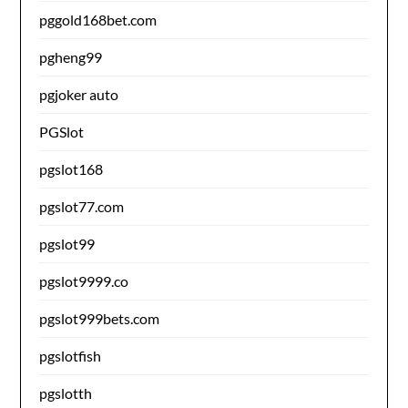
pggold168bet.com
pgheng99
pgjoker auto
PGSlot
pgslot168
pgslot77.com
pgslot99
pgslot9999.co
pgslot999bets.com
pgslotfish
pgslotth