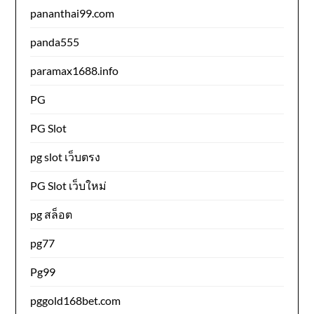
pananthai99.com
panda555
paramax1688.info
PG
PG Slot
pg slot เว็บตรง
PG Slot เว็บใหม่
pg สล็อต
pg77
Pg99
pggold168bet.com