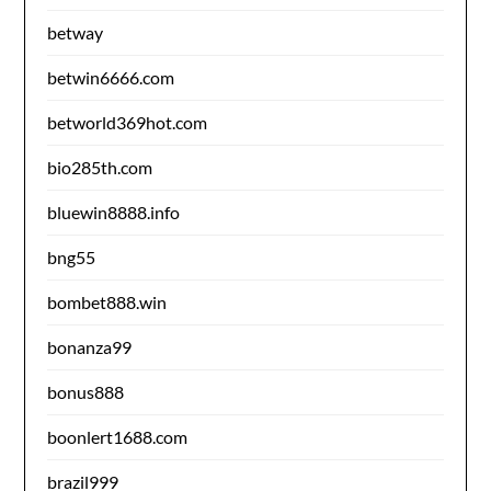
betway
betwin6666.com
betworld369hot.com
bio285th.com
bluewin8888.info
bng55
bombet888.win
bonanza99
bonus888
boonlert1688.com
brazil999