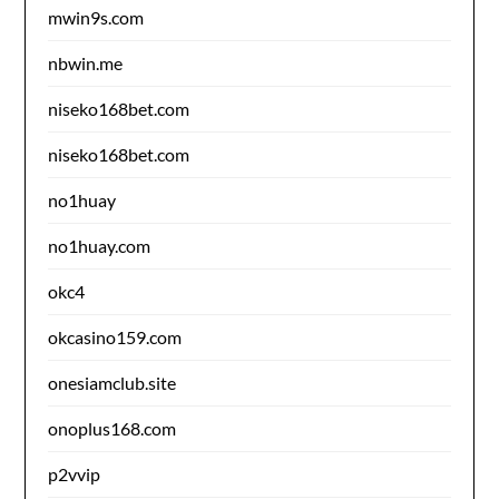
mwin9s.com
nbwin.me
niseko168bet.com
niseko168bet.com
no1huay
no1huay.com
okc4
okcasino159.com
onesiamclub.site
onoplus168.com
p2vvip