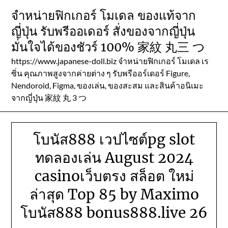
Skip
จำหน่ายฟิกเกอร์ โมเดล ของแท้จาก
to
ญี่ปุ่น รับพรีออเดอร์ สั่งของจากญี่ปุ่น
content
มั่นใจได้ของชัวร์ 100% 家紋 丸三 つ
https://www.japanese-doll.biz จำหน่ายฟิกเกอร์ โมเดล เร
ซิ่น คุณภาพสูงจากค่ายต่าง ๆ รับพรีออร์เดอร์ Figure,
Nendoroid, Figma, ของเล่น, ของสะสม และสินค้าอนิเมะ
จากญี่ปุ่น 家紋 丸 3 つ
โบนัส888 เวปไซต์pg slot
ทดลองเล่น August 2024
casinoเว็บตรง สล็อต ใหม่
ล่าสุด Top 85 by Maximo
โบนัส888 bonus888.live 26