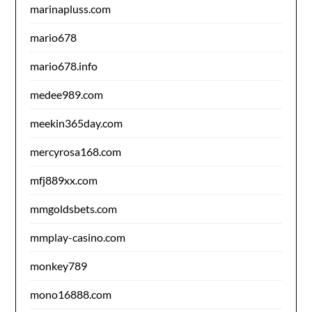
marinapluss.com
mario678
mario678.info
medee989.com
meekin365day.com
mercyrosa168.com
mfj889xx.com
mmgoldsbets.com
mmplay-casino.com
monkey789
mono16888.com