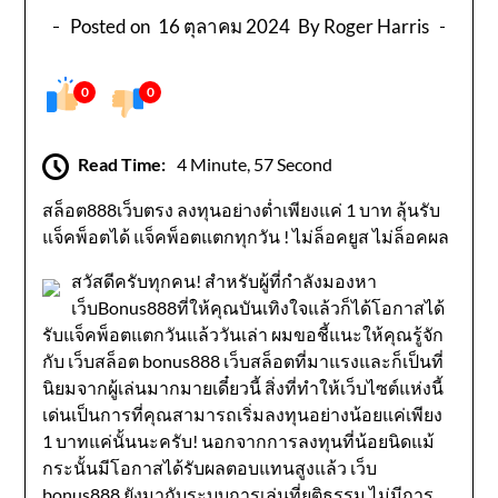
Posted on
16 ตุลาคม 2024
By Roger Harris
0
0
Read Time:
4 Minute, 57 Second
สล็อต888เว็บตรง ลงทุนอย่างต่ำเพียงแค่ 1 บาท ลุ้นรับ
แจ็คพ็อตได้ แจ็คพ็อตแตกทุกวัน ! ไม่ล็อคยูส ไม่ล็อคผล
สวัสดีครับทุกคน! สำหรับผู้ที่กำลังมองหา
เว็บBonus888ที่ให้คุณบันเทิงใจแล้วก็ได้โอกาสได้
รับแจ็คพ็อตแตกวันแล้ววันเล่า ผมขอชี้แนะให้คุณรู้จัก
กับ เว็บสล็อต bonus888 เว็บสล็อตที่มาแรงและก็เป็นที่
นิยมจากผู้เล่นมากมายเดี๋ยวนี้ สิ่งที่ทำให้เว็บไซต์แห่งนี้
เด่นเป็นการที่คุณสามารถเริ่มลงทุนอย่างน้อยแค่เพียง
1 บาทแค่นั้นนะครับ! นอกจากการลงทุนที่น้อยนิดแม้
กระนั้นมีโอกาสได้รับผลตอบแทนสูงแล้ว เว็บ
bonus888 ยังมากับระบบการเล่นที่ยุติธรรม ไม่มีการ