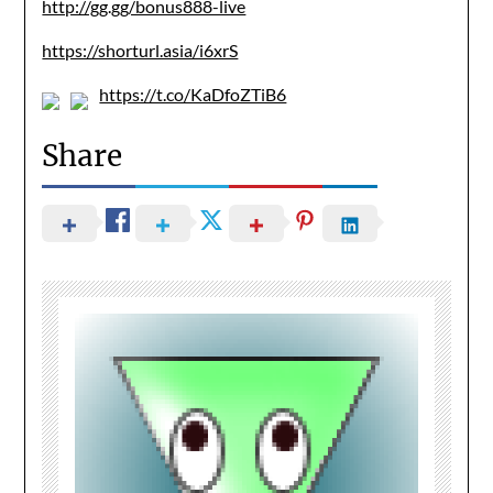
http://gg.gg/bonus888-live
https://shorturl.asia/i6xrS
https://t.co/KaDfoZTiB6
Share