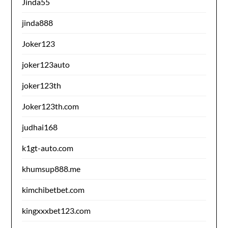
Jinda55
jinda888
Joker123
joker123auto
joker123th
Joker123th.com
judhai168
k1gt-auto.com
khumsup888.me
kimchibetbet.com
kingxxxbet123.com