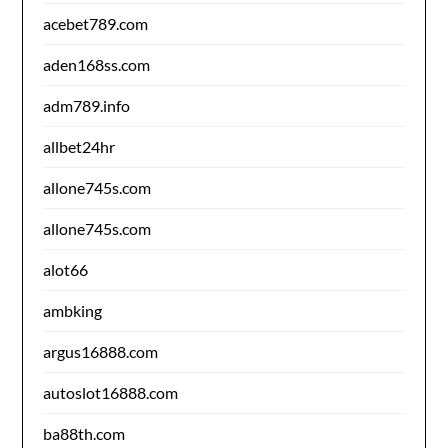
acebet789.com
aden168ss.com
adm789.info
allbet24hr
allone745s.com
allone745s.com
alot66
ambking
argus16888.com
autoslot16888.com
ba88th.com