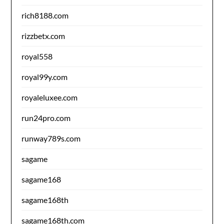
rich8188.com
rizzbetx.com
royal558
royal99y.com
royaleluxee.com
run24pro.com
runway789s.com
sagame
sagame168
sagame168th
sagame168th.com