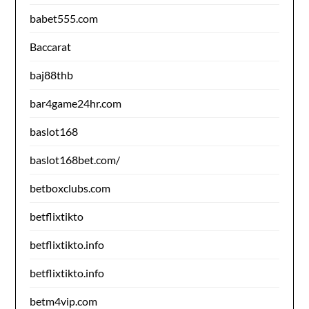
babet555.com
Baccarat
baj88thb
bar4game24hr.com
baslot168
baslot168bet.com/
betboxclubs.com
betflixtikto
betflixtikto.info
betflixtikto.info
betm4vip.com