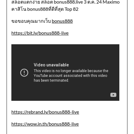
สล็อตแตกง่าย สล็อต bonus888.live 3 ต.ค. 24 Maximo
คาสิโน bonus888ที่ดีที่สุด Top 82
ขอขอบคุณมากเว็บ
bonus888
https://bit.ly/bonus888-live
https://rebrand.ly/bonus888-live
https://wow.in.th/bonus888-live