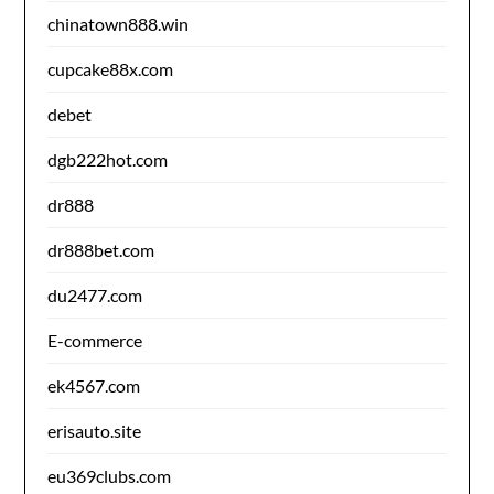
chinatown888.win
cupcake88x.com
debet
dgb222hot.com
dr888
dr888bet.com
du2477.com
E-commerce
ek4567.com
erisauto.site
eu369clubs.com