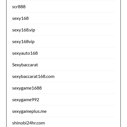
scr888
sexy168
sexy168.vip
sexy168vip
sexyauto168
Sexybaccarat
sexybaccarat168.com
sexygame1688
sexygame992
sexygameplus.me
shinobi24hr.com