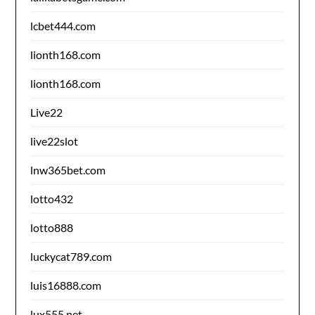
lcbet444.com
lionth168.com
lionth168.com
Live22
live22slot
lnw365bet.com
lotto432
lotto888
luckycat789.com
luis16888.com
lux555.net