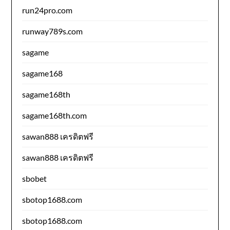
run24pro.com
runway789s.com
sagame
sagame168
sagame168th
sagame168th.com
sawan888 เครดิตฟรี
sawan888 เครดิตฟรี
sbobet
sbotop1688.com
sbotop1688.com