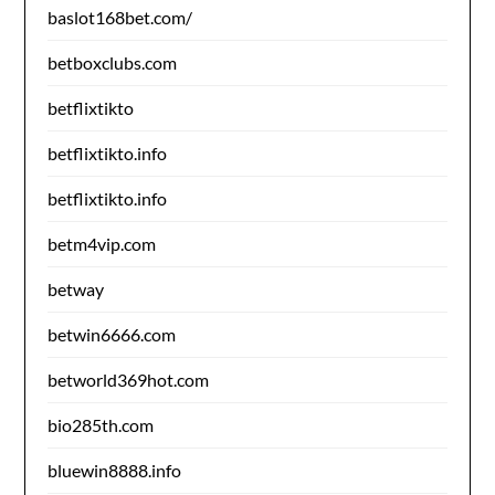
baslot168bet.com/
betboxclubs.com
betflixtikto
betflixtikto.info
betflixtikto.info
betm4vip.com
betway
betwin6666.com
betworld369hot.com
bio285th.com
bluewin8888.info