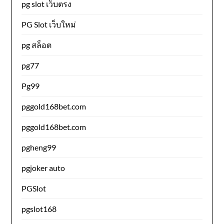
pg slot เว็บตรง
PG Slot เว็บใหม่
pg สล็อต
pg77
Pg99
pggold168bet.com
pggold168bet.com
pgheng99
pgjoker auto
PGSlot
pgslot168