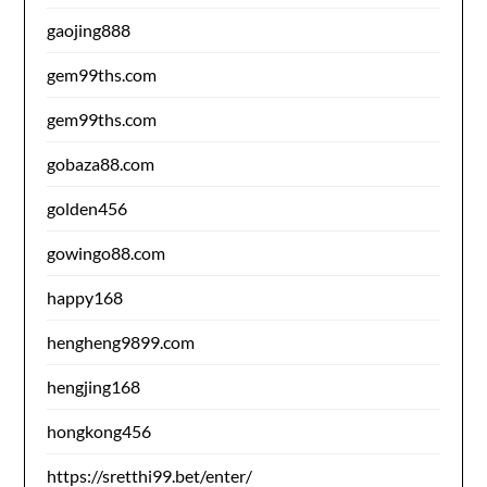
gaojing888
gem99ths.com
gem99ths.com
gobaza88.com
golden456
gowingo88.com
happy168
hengheng9899.com
hengjing168
hongkong456
https://sretthi99.bet/enter/