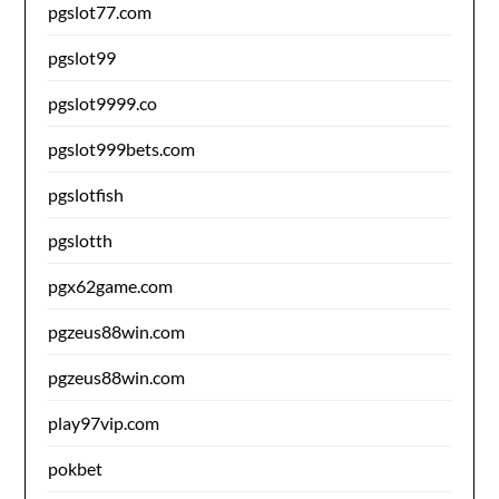
pgslot77.com
pgslot99
pgslot9999.co
pgslot999bets.com
pgslotfish
pgslotth
pgx62game.com
pgzeus88win.com
pgzeus88win.com
play97vip.com
pokbet