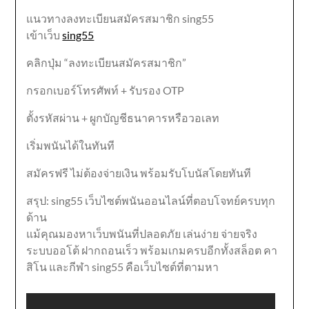
แนวทางลงทะเบียนสมัครสมาชิก sing55
เข้าเว็บ
sing55
คลิกปุ่ม “ลงทะเบียนสมัครสมาชิก”
กรอกเบอร์โทรศัพท์ + รับรอง OTP
ตั้งรหัสผ่าน + ผูกบัญชีธนาคารหรือวอเลท
เริ่มพนันได้ในทันที
สมัครฟรี ไม่ต้องจ่ายเงิน พร้อมรับโบนัสโดยทันที
สรุป: sing55 เว็บไซต์พนันออนไลน์ที่ตอบโจทย์ครบทุก
ด้าน
แม้คุณมองหาเว็บพนันที่ปลอดภัย เล่นง่าย จ่ายจริง
ระบบออโต้ ฝากถอนเร็ว พร้อมเกมครบอีกทั้งสล็อต คา
สิโน และกีฬา sing55 คือเว็บไซต์ที่ตามหา