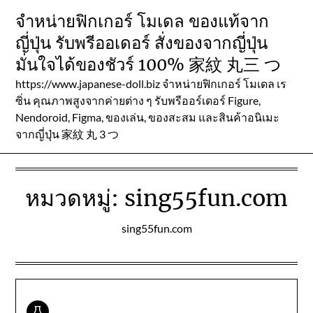
Skip
จำหน่ายฟิกเกอร์ โมเดล ของแท้จาก
to
ญี่ปุ่น รับพรีออเดอร์ สั่งของจากญี่ปุ่น
content
มั่นใจได้ของชัวร์ 100% 家紋 丸三 つ
https://www.japanese-doll.biz จำหน่ายฟิกเกอร์ โมเดล เร
ซิ่น คุณภาพสูงจากค่ายต่าง ๆ รับพรีออร์เดอร์ Figure,
Nendoroid, Figma, ของเล่น, ของสะสม และสินค้าอนิเมะ
จากญี่ปุ่น 家紋 丸 3 つ
หมวดหมู่:
sing55fun.com
sing55fun.com