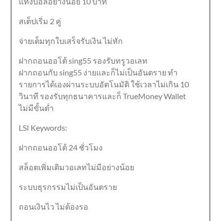
แทงบอลอย่างน้อย 10 บาท
สเต็ปเริ่ม 2 คู่
จ่ายเต็มทุกใบเสร็จรับเงิน ไม่หัก
ฝากถอนออโต้ sing55 รองรับทรูวอเลท
ฝากถอนกับ sing55 ง่ายและก็ไม่เป็นอันตราย ทำ
รายการได้เองผ่านระบบอัตโนมัติ ใช้เวลาไม่เกิน 10
วินาที รองรับทุกธนาคารและก็ TrueMoney Wallet
ไม่มีขั้นต่ำ
LSI Keywords:
ฝากถอนออโต้ 24 ชั่วโมง
สล็อตเพิ่มเติมวอเลทไม่มีอย่างน้อย
ระบบธุรกรรมไม่เป็นอันตราย
ถอนเงินไว ไม่ต้องรอ