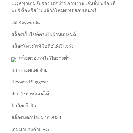
CQ9 ทุกเกมรับรองแตกง่าย ภาพงาม เล่นลื่น พร้อมฟี
พบร์ ซื้อฟรีสปิน แล้วก็โหมด ทดสอบเล่นฟรี
LSI Keywords:
สล็อตเว็บไซต์ตรงไม่ผ่านเอเย่นต์
สล็อตโทรศัพท์มือถือได้เงินจริง
สล็อตวอเลทไม่มีอย่างต่ำ
เกมสล็อตแตกง่าย
Keyword Suggest:
ฝาก 1 บาทก็เล่นได้
โบนัสเข้ารัว
สล็อตแตกบ่อยมาก 2024
เกมมาแรงค่าย PG