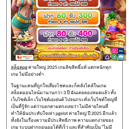
สล็อตpg
ค่ายใหญ่ 2025 เกมลิขสิทธิ์แท้ แตกหนักทุก
เกม ไม่มีอย่างต่ำ
ในฐานะคนที่ถูกใจเสี่ยงโชคและก็คลั่งไคล้ในเกม
สล็อตออนไลน์มานานกว่า 3 ปี ฉันเคยลองหมดแล้ว ทั้ง
เว็บไซต์เล็ก เว็บไซต์เอเย่นต์ ไปจนกระทั่งเว็บไซต์ใหญ่ที่
เป็นที่รู้จัก แต่ว่าบอกตามตรงเลยว่า ไม่มีค่ายไหนที่
ทำให้ฉันประทับใจเท่า pgslot ค่ายใหญ่ ปี 2025 อีกแล้ว
ทั้งยังในเรื่องความมีประสิทธิภาพ ความแตกง่ายของ
เกม ระบบฝากถอนออโต้ที่เร็ว และที่สำคัญเป็น “ไม่มี