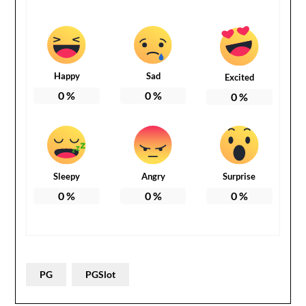
Happy
Sad
Excited
0
%
0
%
0
%
Sleepy
Angry
Surprise
0
%
0
%
0
%
PG
PGSlot