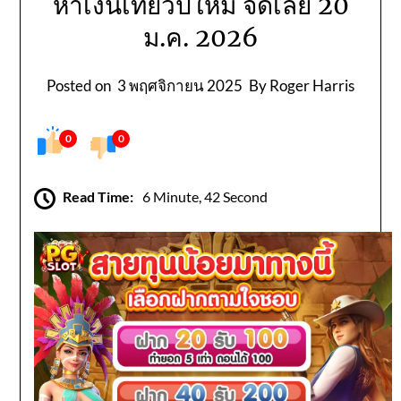
หาเงินเที่ยวปีใหม่ จัดเลย 20
ม.ค. 2026
Posted on
3 พฤศจิกายน 2025
By Roger Harris
0
0
Read Time:
6 Minute, 42 Second