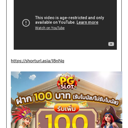
https://shorturl.asia/I8nNq