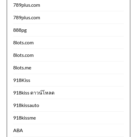
789plus.com
789plus.com
888pg
8lots.com
8lots.com
8lots.me
918Kiss
918kiss ดาวน์โหลด
918kissauto
918kissme
ABA