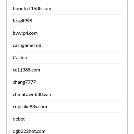
boonlert1688.com
brazil999
bwvip4.com
cashgame168
Casino
cc11388.com
chang7777
chinatown888.win
cupcake88x.com
debet
dgb222hot.com