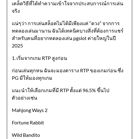
เคล็ดวิธีที่ได้ทำความเข้าใจจากประสบการณ์การเล่น
จริง
แน่ๆว่า การเล่นสล็อตไม่ได้มีเพียงแค่ “ดวง” จากการ
ทดลองเล่นมานาน ฉันได้เทคนิคบางสิ่งที่ต้องการแชร์
สำหรับคนที่อยากทดลองเล่น pgslot ค่ายใหญ่ในปี
2025
1. เริ่มจากเกม RTP สูงก่อน
ก่อนเล่นทุกหน ฉันจะมองตาราง RTP ของเกมก่อน ซึ่ง
PG มีให้มองทุกเกม
แนะนำให้เลือกเกมที่มี RTP ตั้งแต่ 96.5% ขึ้นไป
ตัวอย่างเช่น
Mahjong Ways 2
Fortune Rabbit
Wild Bandito