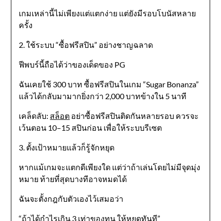
เกมเหล่านี้ไม่เพียงแต่แตกง่าย แต่ยังมีรอบโบนัสหลาย
ครั้ง
2. ใช้ระบบ “ซื้อฟรีสปิน” อย่างชาญฉลาด
ฟีพบร์นี้ถือได้ว่าของเด็ดของ PG
ฉันเคยใช้ 300 บาท ซื้อฟรีสปินในเกม “Sugar Bonanza”
แล้วได้กลับมามากยิ่งกว่า 2,000 บาทข้างใน 5 นาที
เคล็ดลับ:
สล็อต
อย่าซื้อฟรีสปินติดกันหลายรอบ ควรจะ
เว้นตอน 10–15 สปินก่อน เพื่อให้ระบบรีเซต
3. ตั้งเป้าหมายแล้วก็รู้จักหยุด
หากแม้เกมจะแตกดีเพียงใด แต่ว่าถ้าเล่นโดยไม่มีจุดมุ่ง
หมาย ท้ายที่สุดบางทีอาจหมดได้
ฉันจะตั้งกฎกับตัวเองไว้เสมอว่า
“ถ้าได้กำไรเกิน 3 เท่าของทุน ให้หยุดทันที”