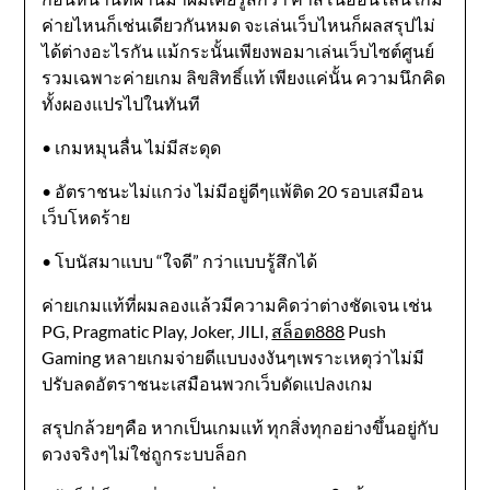
ค่ายไหนก็เช่นเดียวกันหมด จะเล่นเว็บไหนก็ผลสรุปไม่
ได้ต่างอะไรกัน แม้กระนั้นเพียงพอมาเล่นเว็บไซต์ศูนย์
รวมเฉพาะค่ายเกม ลิขสิทธิ์แท้ เพียงแค่นั้น ความนึกคิด
ทั้งผองแปรไปในทันที
• เกมหมุนลื่น ไม่มีสะดุด
• อัตราชนะไม่แกว่ง ไม่มีอยู่ดีๆแพ้ติด 20 รอบเสมือน
เว็บโหดร้าย
• โบนัสมาแบบ “ใจดี” กว่าแบบรู้สึกได้
ค่ายเกมแท้ที่ผมลองแล้วมีความคิดว่าต่างชัดเจน เช่น
PG, Pragmatic Play, Joker, JILI,
สล็อต888
Push
Gaming หลายเกมจ่ายดีแบบงงงันๆเพราะเหตุว่าไม่มี
ปรับลดอัตราชนะเสมือนพวกเว็บดัดแปลงเกม
สรุปกล้วยๆคือ หากเป็นเกมแท้ ทุกสิ่งทุกอย่างขึ้นอยู่กับ
ดวงจริงๆไม่ใช่ถูกระบบล็อก