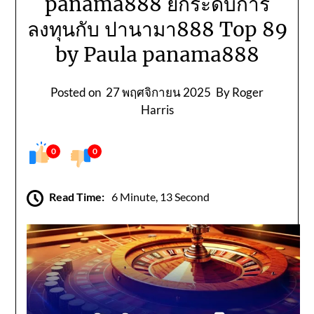
panama888 ยกระดับการ
ลงทุนกับ ปานามา888 Top 89
by Paula panama888
Posted on
27 พฤศจิกายน 2025
By Roger
Harris
0
0
Read Time:
6 Minute, 13 Second