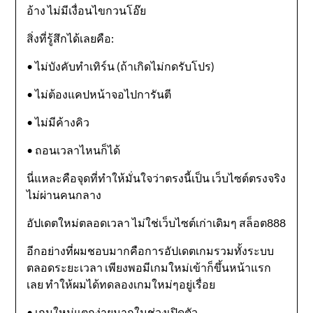
อ้าง ไม่มีเงื่อนไขกวนโอ๊ย
สิ่งที่รู้สึกได้เลยคือ:
• ไม่บังคับทำเทิร์น (ถ้าเกิดไม่กดรับโปร)
• ไม่ต้องแคปหน้าจอไปการันตี
• ไม่มีค้างคิว
• ถอนเวลาไหนก็ได้
นี่แหละคือจุดที่ทำให้มั่นใจว่าตรงนี้เป็น เว็บไซต์ตรงจริง
ไม่ผ่านคนกลาง
อัปเดตใหม่ตลอดเวลา ไม่ใช่เว็บไซต์เก่าเดิมๆ สล็อต888
อีกอย่างที่ผมชอบมากคือการอัปเดตเกมรวมทั้งระบบ
ตลอดระยะเวลา เพียงพอมีเกมใหม่เข้าก็ขึ้นหน้าแรก
เลย ทำให้ผมได้ทดลองเกมใหม่ๆอยู่เรื่อย
• เกมใหม่แตกง่ายมากในช่วงเปิดตัว