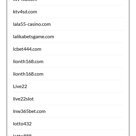
ktv4sd.com
lala55-casino.com
lalikabetsgame.com
lcbet444.com
lionth168.com
lionth168.com
Live22
live22slot
lnw365bet.com
lotto432
lotto888