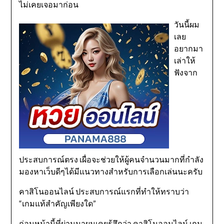
ไม่เคยเจอมาก่อน
วันนี้ผม
เลย
อยากมา
เล่าให้
ฟังจาก
ประสบการณ์ตรง เผื่อจะช่วยให้ผู้คนจำนวนมากที่กำลัง
มองหาเว็บดีๆได้มีแนวทางสำหรับการเลือกเล่นนะครับ
คาสิโนออนไลน์ ประสบการณ์แรกที่ทำให้ทราบว่า
“เกมแท้สำคัญเพียงใด”
ก่อนหน้านี้ที่ผ่านมาผมเคยรู้สึกว่า คาสิโนออนไลน์ เกม