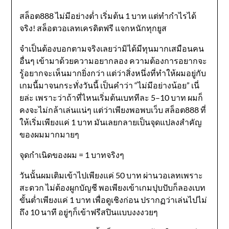
สล็อต888 ไม่มีอย่างต่ำ เริ่มต้น 1 บาท แต่ทำกำไรได้
จริง! สล็อตวอเลทเครดิตฟรี แจกหนักทุกยูส
จำเป็นต้องบอกตามจริงเลยว่ามิได้มีทุนมากเสมือนคน
อื่นๆ เข้ามาด้วยความอยากลอง ความต้องการอยากจะ
รู้อยากจะเห็นมากยิ่งกว่า แต่ว่าสิ่งหนึ่งที่ทำให้ผมอยู่กับ
เกมนี้มาจนกระทั่งวันนี้ เป็นคำว่า “ไม่มีอย่างน้อย” เนี่
ยล่ะ เพราะว่าถ้าที่ไหนเริ่มต้นเบททีละ 5–10 บาท ผมก็
คงจะไม่กล้าเล่นแน่ๆ แต่ว่าเพียงพอพบเว็บ สล็อต888 ที่
ให้เริ่มเพียงแค่ 1 บาท มันเลยกลายเป็นจุดแปลงสำคัญ
ของผมมากมายๆ
จุดกำเนิดของผม = 1 บาทจริงๆ
วันนั้นผมเติมเข้าไปเพียงแค่ 50 บาท ผ่านวอเลทเพราะ
สะดวก ไม่ต้องผูกบัญชี พอเพียงเข้าเกมปุบปับก็ลองเบท
ขั้นต่ำเพียงแค่ 1 บาท เพื่อดูเชิงก่อน ปรากฏว่าเล่นไปไม่
ถึง 10 นาที อยู่ๆก็เข้าฟรีสปินแบบงงงวยๆ