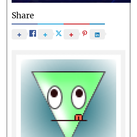
Share