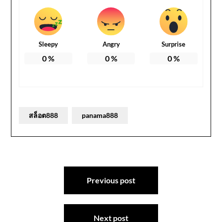
Sleepy
Angry
Surprise
0
%
0
%
0
%
สล็อต888
panama888
แนะแนว
Previous post
เรื่อง
Next post