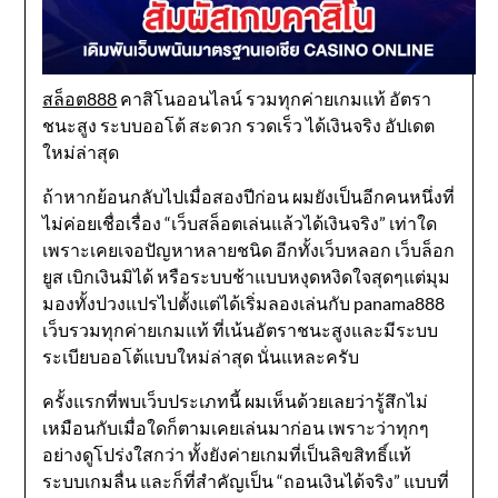
สล็อต888
คาสิโนออนไลน์ รวมทุกค่ายเกมแท้ อัตรา
ชนะสูง ระบบออโต้ สะดวก รวดเร็ว ได้เงินจริง อัปเดต
ใหม่ล่าสุด
ถ้าหากย้อนกลับไปเมื่อสองปีก่อน ผมยังเป็นอีกคนหนึ่งที่
ไม่ค่อยเชื่อเรื่อง “เว็บสล็อตเล่นแล้วได้เงินจริง” เท่าใด
เพราะเคยเจอปัญหาหลายชนิด อีกทั้งเว็บหลอก เว็บล็อก
ยูส เบิกเงินมิได้ หรือระบบช้าแบบหงุดหงิดใจสุดๆแต่มุม
มองทั้งปวงแปรไปตั้งแต่ได้เริ่มลองเล่นกับ panama888
เว็บรวมทุกค่ายเกมแท้ ที่เน้นอัตราชนะสูงและมีระบบ
ระเบียบออโต้แบบใหม่ล่าสุด นั่นแหละครับ
ครั้งแรกที่พบเว็บประเภทนี้ ผมเห็นด้วยเลยว่ารู้สึกไม่
เหมือนกับเมื่อใดก็ตามเคยเล่นมาก่อน เพราะว่าทุกๆ
อย่างดูโปร่งใสกว่า ทั้งยังค่ายเกมที่เป็นลิขสิทธิ์แท้
ระบบเกมลื่น และก็ที่สำคัญเป็น “ถอนเงินได้จริง” แบบที่