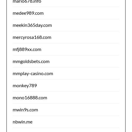
mario678.info
medee989.com
meekin365day.com
mercyrosa168.com
mfj889xx.com
mmgoldsbets.com
mmplay-casino.com
monkey789
mono16888.com
mwin9s.com
nbwin.me