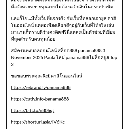
คือจังหวะขยายทุนแบบไม่ต้องควักเงินในกระเป๋าเพิ่ม
และก็ใช่…มีทั้งเว็บที่แจกจริง กับเว็บที่หลอกเอายูส คาสิ
โนออนไลน์ แต่พอเพียงเลือกดีๆอยู่กับเว็บที่ให้จริง เล่น
มานานก็ทราบดีว่าเครดิตฟรีนี่แหละเป็นตัวช่วยที่เยี่ยม
ที่สุดสำหรับคนทุนน้อย
สมัครแทงบอลออนไลน์ สล็อต888 panama888 3
November 2025 Paula ใหม่ panama888ไม่ล็อคยูส Top
3
ขอขอบพระคุณ Ref.
คาสิโนออนไลน์
https://rebrand.ly/panama888
https://cutly.info/panama888
https://bitt.to/n806gt
https://shorturl.asia/IV6Kc