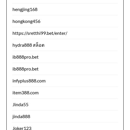
hengjing168
hongkong456
https://sretthi99.bet/enter/
hydra888 สล็อต
ib888pro.bet
ib888pro.bet
infyplus888.com
item388.com
Jinda55
jinda888
Joker123