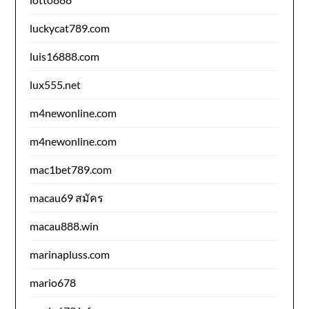
luckycat789.com
luis16888.com
lux555.net
m4newonline.com
m4newonline.com
mac1bet789.com
macau69 สมัคร
macau888.win
marinapluss.com
mario678