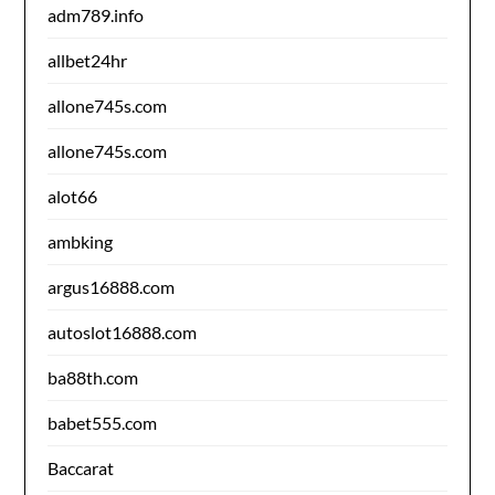
adm789.info
allbet24hr
allone745s.com
allone745s.com
alot66
ambking
argus16888.com
autoslot16888.com
ba88th.com
babet555.com
Baccarat