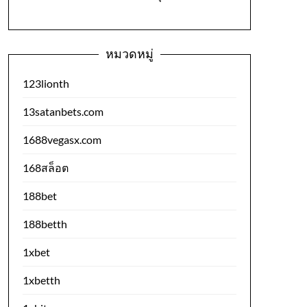
หมวดหมู่
123lionth
13satanbets.com
1688vegasx.com
168สล็อต
188bet
188betth
1xbet
1xbetth