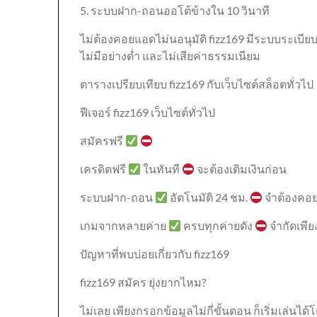
5. ระบบฝาก-ถอนออโต้ข้างใน 10 วินาที
ไม่ต้องคอยแอดไม่นอนุมัติ fizz169 มีระบบระเบียบ
ไม่มีอย่างต่ำ และไม่เสียค่าธรรมเนียม
ตารางเปรียบเทียบ fizz169 กับเว็บไซต์สล็อตทั่วไป
ฟีเจอร์ fizz169 เว็บไซต์ทั่วไป
สมัครฟรี
เครดิตฟรี
ในทันที
จะต้องเติมเงินก่อน
ระบบฝาก-ถอน
อัตโนมัติ 24 ชม.
จำต้องคอ
เกมจากหลายค่าย
ครบทุกค่ายดัง
จำกัดเพีย
ปัญหาที่พบบ่อยเกี่ยวกับ fizz169
fizz169 สมัคร ยุ่งยากไหม?
ไม่เลย เพียงกรอกข้อมูลไม่กี่ขั้นตอน ก็เริ่มเล่นได้