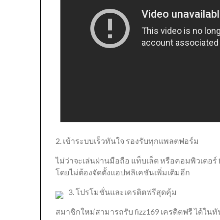
2. เข้าระบบเร็วทันใจ รองรับทุกแพลตฟอร์ม
ไม่ว่าจะเล่นผ่านมือถือ แท็บเล็ต หรือคอมพิวเตอร์ f
โดยไม่ต้องจัดตั้งแอปพลิเคชันเพิ่มเติมอีก
3. โปรโมชั่นและเครดิตฟรีสุดคุ้ม
สมาชิกใหม่สามารถรับ fizz169 เครดิตฟรี ได้ในทันท