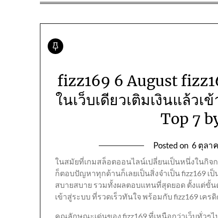
fizz169 6 August fizz1
ในเว็บเดียวเติมเงินแล้วเข
Top 7 
Posted on
6 ตุลา
ในสมัยที่เกมสล็อตออนไลน์เปลี่ยนเป็นหนึ่งในกิจ
ก็ตอบปัญหาทุกด้านก็เลยเป็นสิ่งจำเป็น fizz169 เ
สบายสบาย รวมทั้งผลตอบแทนที่สุดยอด ตั้งแต่ขั้นตอ
เข้าสู่ระบบ ที่รวดเร็วทันใจ พร้อมกับ fizz169 เค
คุณลักษณะเด่นของ fizz169 ที่เหนือกว่าเว็บทั่วๆไ