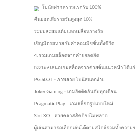
โบนัสฝากคราวแรกรับ 100%
คืนยอดเสียรายวันสูงสุด 10%
ระบบสะสมแต้มแลกเปลี่ยนรางวัล
เชิญมิตรสหาย รับค่าคอมมิชชั่นทั้งชีวิต
4. รวมเกมสล็อตจากค่ายยอดฮิต
fizz169 เสนอเกมสล็อตจากค่ายชั้นแนวหน้า ได้แก่
PG SLOT – ภาพสวย โบนัสแตกง่าย
Joker Gaming – เกมฮิตติดอันดับทุกเดือน
Pragmatic Play – เกมสล็อตรูปแบบใหม่
Slot XO – สายคลาสสิคต้องไม่พลาด
ผู้เล่นสามารถเลือกเล่นได้ตามสไตล์รวมทั้งควา