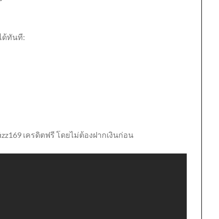
ด้ทันที:
fizz169 เครดิตฟรี โดยไม่ต้องฝากเงินก่อน