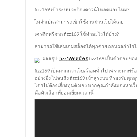
fizz169 เข้าระบบ จะต้องดาวน์โหลดแอปไหม?
ไม่จำเป็น สามารถเข้าใช้งานผ่านเว็บได้เลย
เครดิตฟรีจาก fizz169 ใช้ทำอะไรได้บ้าง?
สามารถใช้เล่นเกมสล็อตได้ทุกค่าย ถอนผลกำไรได้จ
ผลสรุป:
fizz169 สมัคร
fizz169 เป็นคำตอบของ
fizz169 เป็นมากกว่าเว็บสล็อตทั่วไป เพราะมาพร้
อย่างยิ่ง ไปจนถึง fizz169 เข้าสู่ระบบ ที่รองรับทุกอุ
โดยไม่ต้องเสี่ยงทุนตัวเอง หากคุณกำลังมองหาเว็บที
คือตัวเลือกที่ยอดเยี่ยมเวลานี้