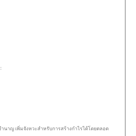
:
มชำนาญ เพิ่มจังหวะสำหรับการสร้างกำไรได้โดยตลอด