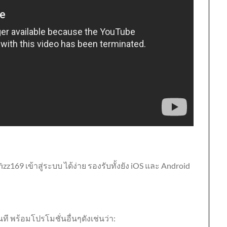
izz169 เข้าสู่ระบบ ได้ง่าย รองรับทั้งยัง iOS และ Android
ี พร้อมโปรโมชั่นอื่นๆดังเช่นว่า: