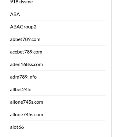
918kissme
ABA
ABAGroup2
abbet789.com
acebet789.com
aden168ss.com
adm789.info
allbet24hr
allone745s.com
allone745s.com
alot66