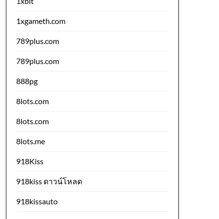
1xbit
1xgameth.com
789plus.com
789plus.com
888pg
8lots.com
8lots.com
8lots.me
918Kiss
918kiss ดาวน์โหลด
918kissauto