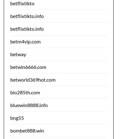
betflixtikto
betflixtikto.info
betflixtikto.info
betm4vip.com
betway
betwin6666.com
betworld369hot.com
bio285th.com
bluewin8888.info
bng55
bombet888.win