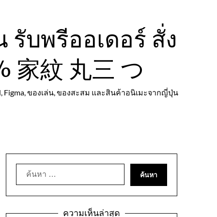
รับพรีออเดอร์ สั่ง
 100% 家紋 丸三 つ
d, Figma, ของเล่น, ของสะสม และสินค้าอนิเมะจากญี่ปุ่น
ค้นหา
สำหรับ:
ความเห็นล่าสุด