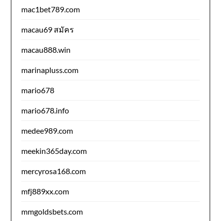
mac1bet789.com
macau69 สมัคร
macau888.win
marinapluss.com
mario678
mario678.info
medee989.com
meekin365day.com
mercyrosa168.com
mfj889xx.com
mmgoldsbets.com