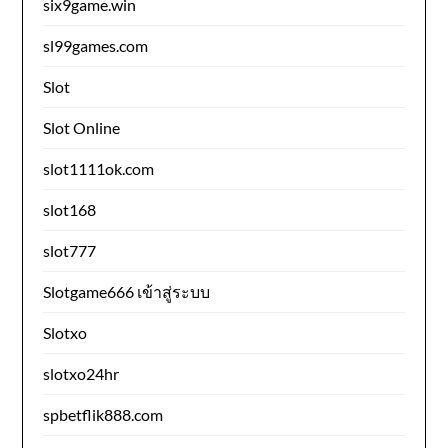
six9game.win
sl99games.com
Slot
Slot Online
slot1111ok.com
slot168
slot777
Slotgame666 เข้าสู่ระบบ
Slotxo
slotxo24hr
spbetflik888.com