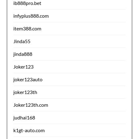
ib888pro.bet
infyplus888.com
item388.com
Jinda55
jinda888
Joker123
joker123auto
joker123th
Joker123th.com
judhai168
k1gt-auto.com