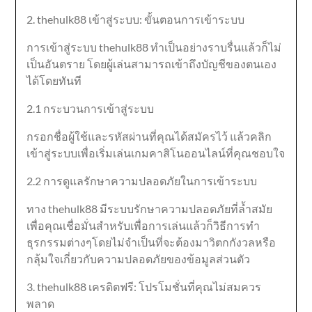
2. thehulk88 เข้าสู่ระบบ: ขั้นตอนการเข้าระบบ
การเข้าสู่ระบบ thehulk88 ทำเป็นอย่างราบรื่นแล้วก็ไม่
เป็นอันตราย โดยผู้เล่นสามารถเข้าถึงบัญชีของตนเอง
ได้โดยทันที
2.1 กระบวนการเข้าสู่ระบบ
กรอกชื่อผู้ใช้และรหัสผ่านที่คุณได้สมัครไว้ แล้วคลิก
เข้าสู่ระบบเพื่อเริ่มเล่นเกมคาสิโนออนไลน์ที่คุณชอบใจ
2.2 การดูแลรักษาความปลอดภัยในการเข้าระบบ
ทาง thehulk88 มีระบบรักษาความปลอดภัยที่ล้ำสมัย
เพื่อคุณเชื่อมั่นสำหรับเพื่อการเล่นแล้วก็วิธีการทำ
ธุรกรรมต่างๆโดยไม่จำเป็นที่จะต้องมาวิตกกังวลหรือ
กลุ้มใจเกี่ยวกับความปลอดภัยของข้อมูลส่วนตัว
3. thehulk88 เครดิตฟรี: โปรโมชั่นที่คุณไม่สมควร
พลาด