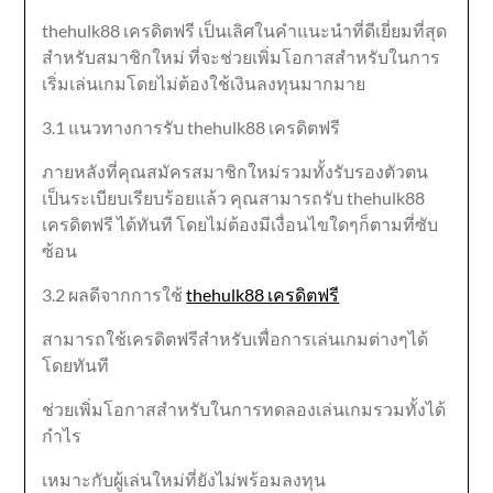
thehulk88 เครดิตฟรี เป็นเลิศในคำแนะนำที่ดีเยี่ยมที่สุด
สำหรับสมาชิกใหม่ ที่จะช่วยเพิ่มโอกาสสำหรับในการ
เริ่มเล่นเกมโดยไม่ต้องใช้เงินลงทุนมากมาย
3.1 แนวทางการรับ thehulk88 เครดิตฟรี
ภายหลังที่คุณสมัครสมาชิกใหม่รวมทั้งรับรองตัวตน
เป็นระเบียบเรียบร้อยแล้ว คุณสามารถรับ thehulk88
เครดิตฟรี ได้ทันที โดยไม่ต้องมีเงื่อนไขใดๆก็ตามที่ซับ
ซ้อน
3.2 ผลดีจากการใช้
thehulk88 เครดิตฟรี
สามารถใช้เครดิตฟรีสำหรับเพื่อการเล่นเกมต่างๆได้
โดยทันที
ช่วยเพิ่มโอกาสสำหรับในการทดลองเล่นเกมรวมทั้งได้
กำไร
เหมาะกับผู้เล่นใหม่ที่ยังไม่พร้อมลงทุน