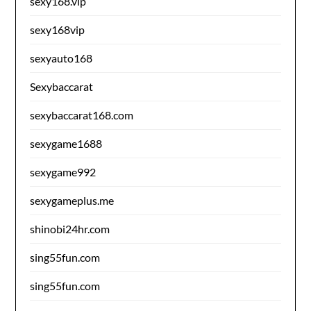
sexy168.vip
sexy168vip
sexyauto168
Sexybaccarat
sexybaccarat168.com
sexygame1688
sexygame992
sexygameplus.me
shinobi24hr.com
sing55fun.com
sing55fun.com