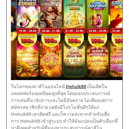
ในโลกของคาสิโนออนไลน์
thehulk88
เป็นเลิศใน
แพลตฟอร์มยอดนิยมสูงที่สุด โดยมอบประสบการณ์
การเล่นที่นานัปการและไม่มีอันตราย ไม่เพียงแต่การ
สมัครสมาชิกที่ง่าย แต่ยังมีโปรโมชั่นดีๆได้แก่
thehulk88 เครดิตฟรี และก็ความสะดวกสำหรับเพื่อ
การ thehulk88 เข้าสู่ระบบ ทำให้มันแปลงเป็นตัวเลือกที่
น่าดึงดูดสำหรับผู้ที่มองหาประสบการณ์คาสิโน