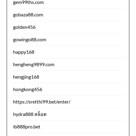
gem99ths.com
gobaza88.com
golden456
gowingo88.com
happy168
hengheng9899.com
hengjing168
hongkong456
https://sretthi99.bet/enter/
hydra888 สล็อต
ib888pro.bet