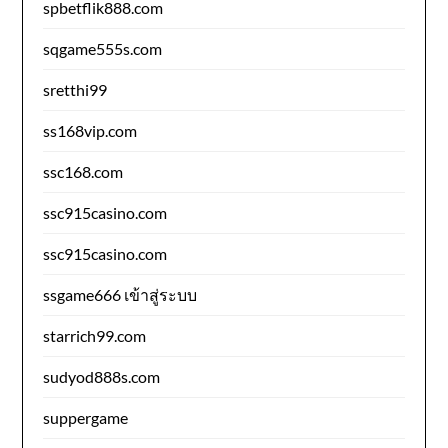
spbetflik888.com
sqgame555s.com
sretthi99
ss168vip.com
ssc168.com
ssc915casino.com
ssc915casino.com
ssgame666 เข้าสู่ระบบ
starrich99.com
sudyod888s.com
suppergame