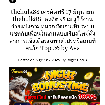
thehulk88 เครดิตฟรี 17 มิถุนายน
thehulk88 เครดิตฟรี เมนูใช้งาน
ง่ายแบ่งตามหมวดชัดเจนเพิ่มระบบ
แชทกับเพื่อนในเกมแบบเรียลไทม์ตั้ง
ค่าการแจ้งเตือนเฉพาะโปรหรือเกมที่
สนใจ Top 26 by Ava
Posted on
5 ตุลาคม 2025
By Roger Harris