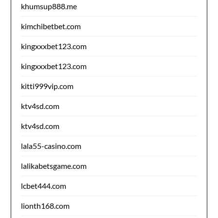
khumsup888.me
kimchibetbet.com
kingxxxbet123.com
kingxxxbet123.com
kitti999vip.com
ktv4sd.com
ktv4sd.com
lala55-casino.com
lalikabetsgame.com
lcbet444.com
lionth168.com