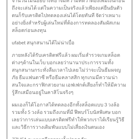
จำนวนไม่น้อยบางทีอาจมีความคิดว่าต้องเพิ่มเงินก่อน
ถึงจะเล่นได้ แต่ในความเป็นจริงแล้วเพียงแค่ยืนยันตัว
ตนก็รับเครดิตไปทดลองเล่นได้โดยทันที จัดว่าเหมาะ
อย่างยิ่งสำหรับผู้เล่นใหม่ที่ต้องการทดลองสัมผัสเกม
สล็อตก่อนลงทุน
ufabet สนุกสนานได้ไม่น่าเบื่อ
ภายหลังได้รับเครดิตฟรีแล้ว ผมเริ่มสำรวจเกมสล็อต
ต่างๆด้านในเว็บ บอกเลยว่านานาประการรวมทั้ง
สนุกสนานกระทั่งลืมเวลาไปเลย ไม่ว่าจะเป็นธีมผจญ
ภัย ธีมแฟนตาซี หรือธีมคลาสสิก ทุกเกมมีความน่า
สนใจและกราฟิกสวยงาม เอฟเฟกต์เสียงก็ทำให้มีความ
รู้สึกเสมือนอยู่ในคาสิโนจริงๆ
ผมเองก็ได้โอกาสได้ทดลองอีกทั้งสล็อตแบบ 3 วงล้อ
รวมทั้ง 5 วงล้อ รวมถึงเกมที่มี ฟีพบร์โบนัสพิเศษ บอก
เลยว่าการเล่นแบบเครดิตฟรีทำให้พวกเราได้เรียนรู้วิธี
และวิธีการวางเดิมพันแบบไม่เสี่ยงเงินตนเอง