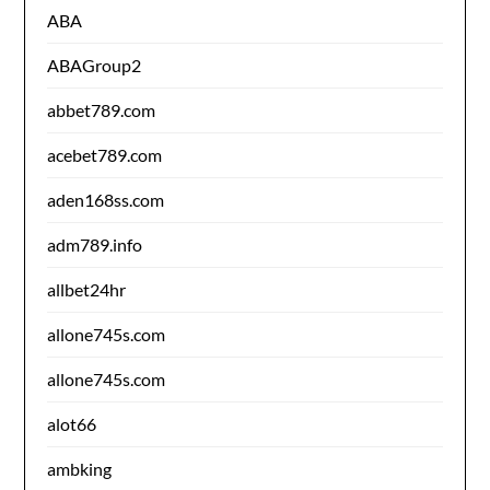
ABA
ABAGroup2
abbet789.com
acebet789.com
aden168ss.com
adm789.info
allbet24hr
allone745s.com
allone745s.com
alot66
ambking