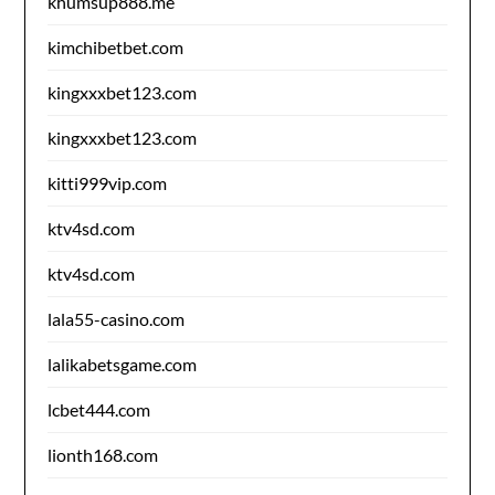
khumsup888.me
kimchibetbet.com
kingxxxbet123.com
kingxxxbet123.com
kitti999vip.com
ktv4sd.com
ktv4sd.com
lala55-casino.com
lalikabetsgame.com
lcbet444.com
lionth168.com