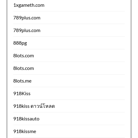
1xgameth.com
789plus.com
789plus.com
888pg
8lots.com
8lots.com
8lots.me
918Kiss
918kiss ดาวน์โหลด
918kissauto
918kissme