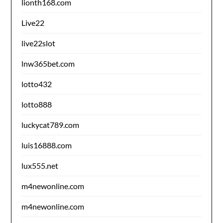
lionth168.com
Live22
live22slot
lnw365bet.com
lotto432
lotto888
luckycat789.com
luis16888.com
lux555.net
m4newonline.com
m4newonline.com