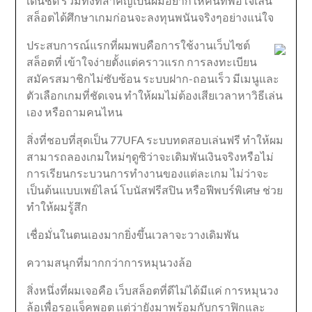
เด่นชัด รวมทั้งที่สำคัญเป็นผมอยากให้คนที่พอใจเล่น
สล็อตได้ศึกษาเกมก่อนจะลงทุนพนันจริงๆอย่างแน่ใจ
ประสบการณ์แรกที่ผมพบคือการใช้งานเว็บไซต์
สล็อตที่ เข้าใจง่ายตั้งแต่คราวแรก การลงทะเบียน
สมัครสมาชิกไม่ซับซ้อน ระบบฝาก-ถอนเร็ว มีเมนูและ
ตัวเลือกเกมที่ชัดเจน ทำให้ผมไม่ต้องเสียเวลาหาวิธีเล่น
เอง หรือถามคนไหน
สิ่งที่ชอบที่สุดเป็น 77UFA ระบบทดสอบเล่นฟรี ทำให้ผม
สามารถลองเกมใหม่ๆดูซิว่าจะเดิมพันเงินจริงหรือไม่
การเรียนกระบวนการทำงานของแต่ละเกม ไม่ว่าจะ
เป็นต้นแบบเพย์ไลน์ โบนัสฟรีสปิน หรือฟีพบร์พิเศษ ช่วย
ทำให้ผมรู้สึก
เชื่อมั่นในตนเองมากยิ่งขึ้นเวลาจะวางเดิมพัน
ความสนุกที่มากกว่าการหมุนวงล้อ
สิ่งหนึ่งที่ผมเจอคือ เว็บสล็อตที่ดีไม่ได้มีแค่ การหมุนวง
ล้อเพื่อรอแจ็คพอต แต่ว่ายังมาพร้อมกับกราฟิกและ