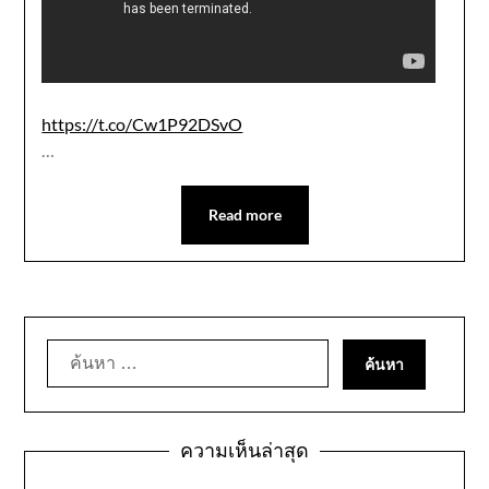
https://t.co/Cw1P92DSvO
…
Read more
ค้นหา
สำหรับ:
ความเห็นล่าสุด