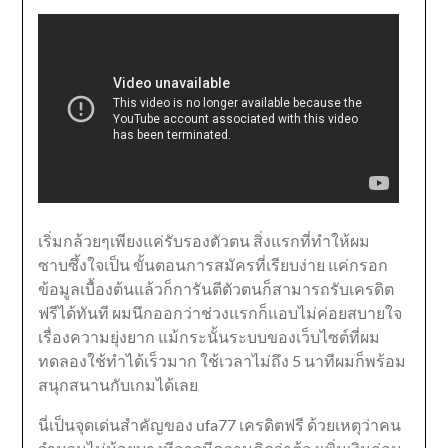
เริ่มกล้วยๆเพียงแค่รับรองตัวตน สิ่งแรกที่ทำให้ผม
ซาบซึ้งใจเป็น ขั้นตอนการสมัครที่เรียบง่าย แค่กรอก
ข้อมูลเบื้องต้นแล้วก็การันตีตัวตนก็สามารถรับเครดิต
ฟรีได้ทันที ผมนึกออกว่าช่วงแรกก็แอบไม่ค่อยสบายใจ
เรื่องความยุ่งยาก แม้กระนั้นระบบของเว็บไซต์ที่ผม
ทดลองใช้ทำได้เร็วมาก ใช้เวลาไม่ถึง 5 นาทีผมก็พร้อม
สนุกสนานกับเกมได้เลย
นี่เป็นจุดเด่นสำคัญของ ufa77 เครดิตฟรี ด้วยเหตุว่าคน