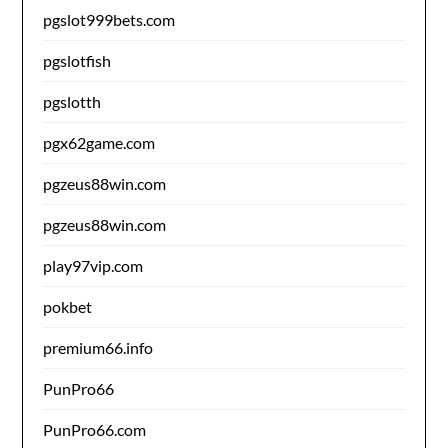
pgslot999bets.com
pgslotfish
pgslotth
pgx62game.com
pgzeus88win.com
pgzeus88win.com
play97vip.com
pokbet
premium66.info
PunPro66
PunPro66.com