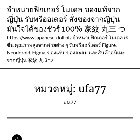
Skip
จำหน่ายฟิกเกอร์ โมเดล ของแท้จาก
to
ญี่ปุ่น รับพรีออเดอร์ สั่งของจากญี่ปุ่น
content
มั่นใจได้ของชัวร์ 100% 家紋 丸三 つ
https://www.japanese-doll.biz จำหน่ายฟิกเกอร์ โมเดล เร
ซิ่น คุณภาพสูงจากค่ายต่าง ๆ รับพรีออร์เดอร์ Figure,
Nendoroid, Figma, ของเล่น, ของสะสม และสินค้าอนิเมะ
จากญี่ปุ่น 家紋 丸 3 つ
หมวดหมู่:
ufa77
ufa77