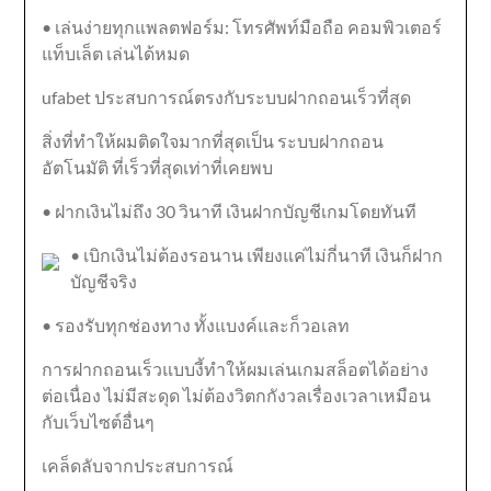
• เล่นง่ายทุกแพลตฟอร์ม: โทรศัพท์มือถือ คอมพิวเตอร์
แท็บเล็ต เล่นได้หมด
ufabet ประสบการณ์ตรงกับระบบฝากถอนเร็วที่สุด
สิ่งที่ทำให้ผมติดใจมากที่สุดเป็น ระบบฝากถอน
อัตโนมัติ ที่เร็วที่สุดเท่าที่เคยพบ
• ฝากเงินไม่ถึง 30 วินาที เงินฝากบัญชีเกมโดยทันที
• เบิกเงินไม่ต้องรอนาน เพียงแค่ไม่กี่นาที เงินก็ฝาก
บัญชีจริง
• รองรับทุกช่องทาง ทั้งแบงค์และก็วอเลท
การฝากถอนเร็วแบบงี้ทำให้ผมเล่นเกมสล็อตได้อย่าง
ต่อเนื่อง ไม่มีสะดุด ไม่ต้องวิตกกังวลเรื่องเวลาเหมือน
กับเว็บไซต์อื่นๆ
เคล็ดลับจากประสบการณ์