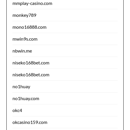
mmplay-casino.com
monkey789
mono16888.com
mwin9s.com
nbwin.me
niseko168bet.com
niseko168bet.com
no1huay
no1huay.com
okc4
okcasino159.com