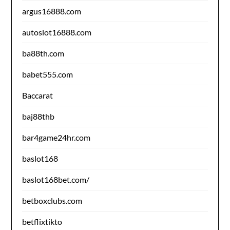
argus16888.com
autoslot16888.com
ba88th.com
babet555.com
Baccarat
baj88thb
bar4game24hr.com
baslot168
baslot168bet.com/
betboxclubs.com
betflixtikto