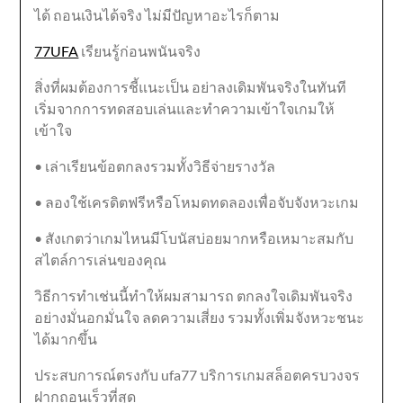
ได้ ถอนเงินได้จริง ไม่มีปัญหาอะไรก็ตาม
77UFA
เรียนรู้ก่อนพนันจริง
สิ่งที่ผมต้องการชี้แนะเป็น อย่าลงเดิมพันจริงในทันที
เริ่มจากการทดสอบเล่นและทำความเข้าใจเกมให้
เข้าใจ
• เล่าเรียนข้อตกลงรวมทั้งวิธีจ่ายรางวัล
• ลองใช้เครดิตฟรีหรือโหมดทดลองเพื่อจับจังหวะเกม
• สังเกตว่าเกมไหนมีโบนัสบ่อยมากหรือเหมาะสมกับ
สไตล์การเล่นของคุณ
วิธีการทำเช่นนี้ทำให้ผมสามารถ ตกลงใจเดิมพันจริง
อย่างมั่นอกมั่นใจ ลดความเสี่ยง รวมทั้งเพิ่มจังหวะชนะ
ได้มากขึ้น
ประสบการณ์ตรงกับ ufa77 บริการเกมสล็อตครบวงจร
ฝากถอนเร็วที่สุด