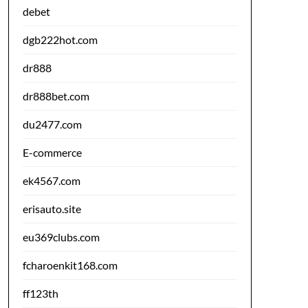
debet
dgb222hot.com
dr888
dr888bet.com
du2477.com
E-commerce
ek4567.com
erisauto.site
eu369clubs.com
fcharoenkit168.com
ff123th