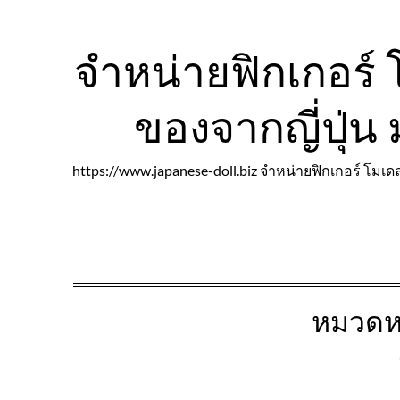
Skip
to
content
จำหน่ายฟิกเกอร์ โ
ของจากญี่ปุ่
https://www.japanese-doll.biz จำหน่ายฟิกเกอร์ โมเดล
หมวดหม