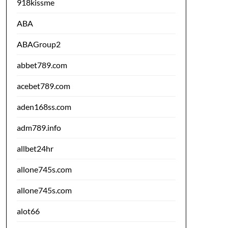
918kissme
ABA
ABAGroup2
abbet789.com
acebet789.com
aden168ss.com
adm789.info
allbet24hr
allone745s.com
allone745s.com
alot66