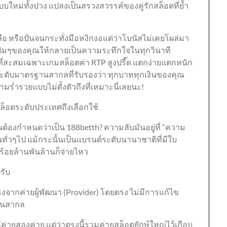
บบใหม่ทั้งปวง แปลงเป็นสรวงสวรรค์ของคู่รักสล็อตที่ย้ำ
ือ หรือปั่นจนกระทั่งมือหงิกงอแต่ว่าโบนัสไม่เคยโผล่มา
์เดิมๆของคุณให้กลายเป็นความระทึกใจในทุกวินาที
ต์ ที่สะสมเฉพาะเกมสล็อตค่า RTP สูงปรี๊ด แตกง่ายแตกหนัก
ดับมาตรฐานสากลที่รับรองว่า ทุกบาททุกเงินของคุณ
มร่ำรวยแบบไม่ตั้งตัวถึงที่เหมาะนี่เลยนะ!
สล็อตระดับประเทศถึงเลือกใช้
้องกำหนดว่าเป็น 188betth? ความลับมันอยู่ที่ “ความ
นันทั่วๆไป แม้กระนั้นเป็นแบรนด์ระดับนานาชาติที่มีใบ
ร้อยล้านพันล้านก็จ่ายไหว
รับ
ตรงจากค่ายผู้พัฒนา (Provider) โดยตรง ไม่มีการแก้ไข
านสากล
ค่ายสองค่าย แต่ว่าตรงนี้รวมค่ายสล็อตยักษ์ใหญ่ไว้เกือบ