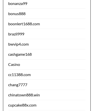
bonanza99
bonus888
boonlert1688.com
brazil999
bwvip4.com
cashgame168
Casino
cc11388.com
chang7777
chinatown888.win
cupcake88x.com