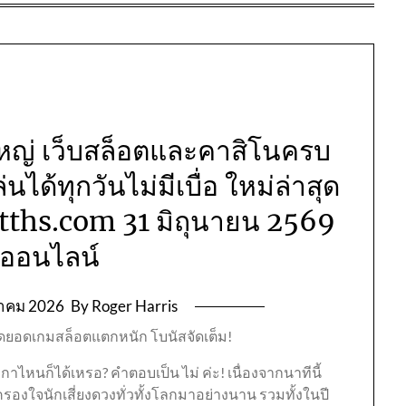
์ใหญ่ เว็บสล็อตและคาสิโนครบ
ได้ทุกวันไม่มีเบื่อ ใหม่ล่าสุด
tths.com 31 มิถุนายน 2569
ออนไลน์
าคม 2026
By Roger Harris
ดยอดเกมสล็อตแตกหนัก โบนัสจัดเต็ม!
่กาไหนก็ได้เหรอ? คำตอบเป็น ไม่ ค่ะ! เนื่องจากนาทีนี้
่ครองใจนักเสี่ยงดวงทั่วทั้งโลกมาอย่างนาน รวมทั้งในปี