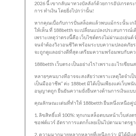
2026 นี้ เขากลับมาทวงบัลลังก์ด้วยการอัปเกรดระ
การ ทำเงิน โดยยิ่งไปกว่านั้น!
หากคุณเบื่อกับการปั่นสล็อตแล้วพบแม้กระนั้น เกล
ให้เห็น ที่ 188betth จะเปลี่ยนแปลงประสบการณ
เพราะเหตุว่าตรงนี้คือ เว็บไซต์ตรงไม่ผ่านเอเย่น
จนจำต้องวิงวอนชีวิต พร้อมระบบความปลอดภัยระ
จะถูกดูแลอย่างดีที่สุด เตรียมความพร้อมพบกับควา
188betth เว็บตรง เป็นอย่างไร? เพราะอะไรเซียน
หลายๆคนบางทีอาจจะสงสัยว่าเพราะเหตุใดจำเป็นต
เป็นมืออาชีพ” ค่ะ 188bet มิได้เป็นเพียงแค่เว็บพ
อนุญาตถูก ยืนยันความยั่งยืนทางด้านการเงินแบบ
คุณลักษณะเด่นที่ทำให้ 188betth ยืนหนึ่งเหนือคู่ป
1. ลิขสิทธิ์แท้ 100%: ทุกเกมสล็อตบนหน้าเว็บส่ง
ซอฟต์แวร์ อัตราการแตกก็เลยเป็นไปตามมาตรฐ
2. ความมากมายหลากหลายที่เหนือกว่า: มิได้มีแค่