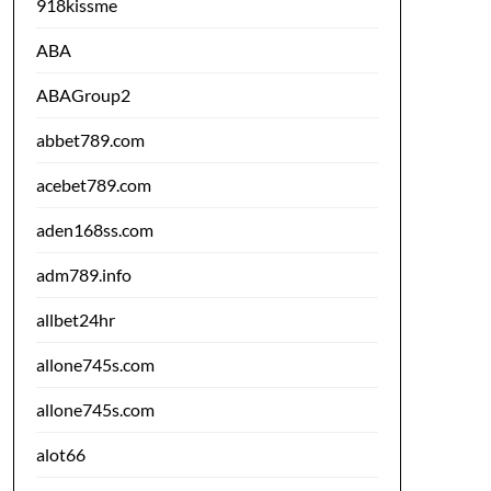
918kissme
ABA
ABAGroup2
abbet789.com
acebet789.com
aden168ss.com
adm789.info
allbet24hr
allone745s.com
allone745s.com
alot66