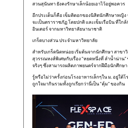
สวนสุนันทา ยังคงรักษาเล็กน้อยเอาไว้อยู่พอควร
อีกประเด็นก็คือ เข็มติดอกของนิสิตนักศึกษาหญิง 
จะเป็นตราราชภัฏ โดยปกติ และเข็มเรือบิน ที่ใกล้ก
อินเตอร์ จากมหาวิทยาลัยนานาชาติ
เกร็ดบางส่วน ประจำมหาวิทยาลัย
สำหรับเกร็ดนิดหน่อย เริ่มต้นจากนักศึกษา สาขา
สุวรรณหงส์พิเศษกับเรื่อง “หยดหนึ่งที่ ลำน้ำน่าน”
จริงๆ ซึ่งสามารถผลิตภาพยนตร์จากฝีมือนักศึกษา 
รู้หรือไม่ว่าครั้งก่อนโรงอาหารเล็กๆใน ม. อยู่ใต
ถูกใจมากินรวมทั้งถูกเรียกว่านี่เป็น “คุ้ม” ของกิน