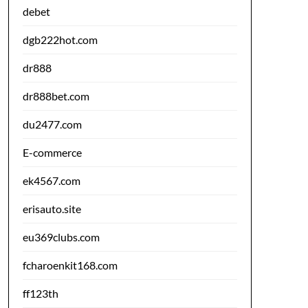
debet
dgb222hot.com
dr888
dr888bet.com
du2477.com
E-commerce
ek4567.com
erisauto.site
eu369clubs.com
fcharoenkit168.com
ff123th