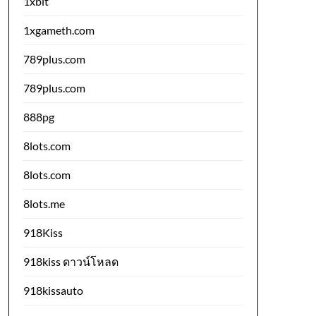
1xbit
1xgameth.com
789plus.com
789plus.com
888pg
8lots.com
8lots.com
8lots.me
918Kiss
918kiss ดาวน์โหลด
918kissauto