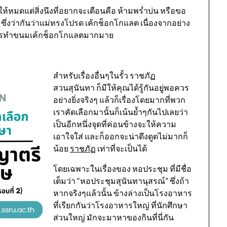
ห้หมดแต่สิ่งนึงที่อยากจะเตือนคือ ห้ามพร่ำบ่น หรือขอ
ี ซึ่งว่ากันว่าแม่ทรงโปรด เค้กช็อกโกแลต เนื่องจากอย่าง
งของการทำขนมเค้กช็อกโกแลตมากมาย
สำหรับเรื่องอื่นๆในรั้ว ราชภัฏ
สวนสุนันทา ก็มีให้คุณได้รู้กันอยู่พอควร
อย่างยิ่งจริงๆ แล้วก็เรื่องโดยมากที่พวก
เราคัดเลือกมานั้นก็เน้นย้ำๆกันไปเลยว่า
เป็นอีกหนึ่งจุดที่ค่อนข้างจะให้ความ
เอาใจใส่ และก็ออกจะน่าดึงดูดไม่มากก็
น้อย
ราชภัฏ
เท่าที่จะเป็นได้
โดยเฉพาะในเรื่องของ หอประชุม ที่มีชื่อ
เต็มว่า “หอประชุมสุนันทานุสรณ์” ซึ่งถ้า
หากจริงๆแล้วนั้น ข้างล่างเป็นโรงอาหาร
ที่เรียกกันว่าโรงอาหารใหญ่ ที่นักศึกษา
ส่วนใหญ่ มักจะมาหาของกินที่นี่กัน