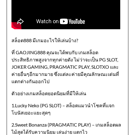
สล็อต888 มีเกมอะไรให้เล่นบ้าง?
ที่ GAOJING888 คุณจะได้พบกับ เกมสล็อต
ประสิทธิภาพสูงจากทุกค่ายดัง ไม่ว่าจะเป็น PG SLOT,
JOKER GAMING, PRAGMATIC PLAY, SLOTXO และ
ค่ายอื่นๆอีกมากมาย ซึ่งแต่ละค่ายมีคุณลักษณะเด่นที่
แตกต่างกันออกไป
ตัวอย่างเกมสล็อตยอดนิยมที่มีให้เล่น
1.Lucky Neko (PG SLOT) – สล็อตแมวนำโชคที่แจก
โบนัสเยอะแยะสุดๆ
2.Sweet Bonanza (PRAGMATIC PLAY) – เกมสล็อตผล
ไม้สุดได้รับความนิยม เล่นง่าย แตกไว