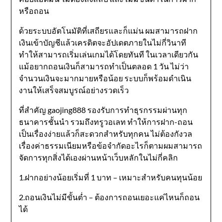
หรือถอน
ด้วยระบบอัตโนมัติที่เสถียรและก็แม่น ผมสามารถฝาก
เงินเข้าบัญชีแล้วเครดิตจะอัปเดตภายในไม่กี่วินาที
ทำให้สามารถเริ่มเล่นเกมได้โดยทันที ในเวลาเดียวกัน
แม้อยากถอนเงินก็สามารถทำเป็นตลอด 1 วัน ไม่ว่า
จำนวนเงินจะมากมายหรือน้อย ระบบก็พร้อมดำเนิน
งานให้เสร็จสมบูรณ์อย่างรวดเร็ว
ที่สำคัญ gaojing888 รองรับการทำธุรกรรมผ่านทุก
ธนาคารชั้นนำ รวมถึงทรูวอเลท ทำให้การฝาก-ถอน
เป็นเรื่องง่ายแล้วก็สะดวกสำหรับทุกคน ไม่ต้องกังวล
เรื่องค่าธรรมเนียมหรือข้อจำกัดอะไรก็ตามผมสามารถ
จัดการทุกสิ่งได้เองผ่านหน้าเว็บหลักในไม่กี่คลิก
1.ฝากอย่างน้อยเริ่มที่ 1 บาท – เหมาะสำหรับคนทุนน้อย
2.ถอนเงินไม่มีขั้นต่ำ – ต้องการถอนเยอะแค่ไหนก็ถอน
ได้