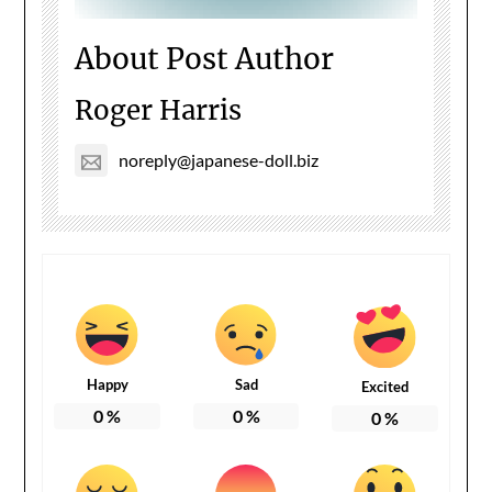
About Post Author
Roger Harris
noreply@japanese-doll.biz
Happy
Sad
Excited
0
%
0
%
0
%