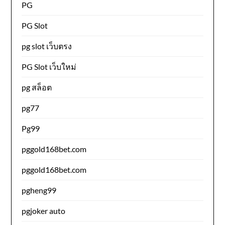
PG
PG Slot
pg slot เว็บตรง
PG Slot เว็บใหม่
pg สล็อต
pg77
Pg99
pggold168bet.com
pggold168bet.com
pgheng99
pgjoker auto