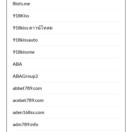
8lots.me
918Kiss
918kiss ดาวน์โหลด
918kissauto
918kissme
ABA
ABAGroup2
abbet789.com
acebet789.com
aden168ss.com
adm789.info