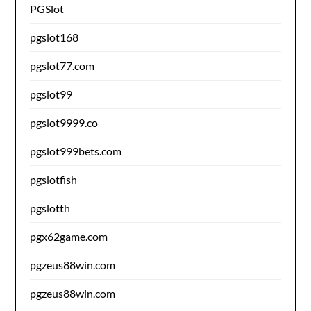
PGSlot
pgslot168
pgslot77.com
pgslot99
pgslot9999.co
pgslot999bets.com
pgslotfish
pgslotth
pgx62game.com
pgzeus88win.com
pgzeus88win.com