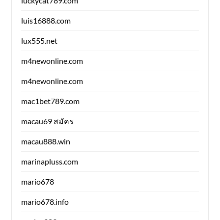
luckycat789.com
luis16888.com
lux555.net
m4newonline.com
m4newonline.com
mac1bet789.com
macau69 สมัคร
macau888.win
marinapluss.com
mario678
mario678.info