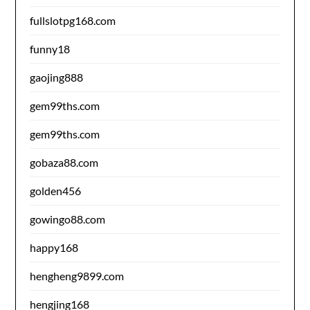
fullslotpg168.com
funny18
gaojing888
gem99ths.com
gem99ths.com
gobaza88.com
golden456
gowingo88.com
happy168
hengheng9899.com
hengjing168