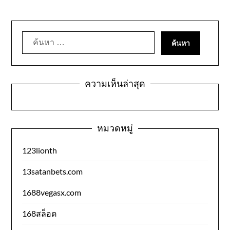
ค้นหา
สำหรับ:
ความเห็นล่าสุด
หมวดหมู่
123lionth
13satanbets.com
1688vegasx.com
168สล็อต