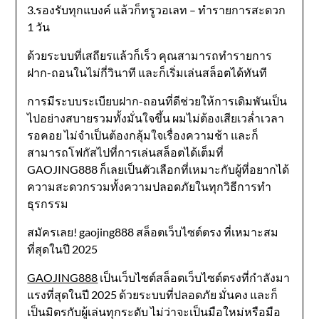
3.รองรับทุกแบงค์ แล้วก็ทรูวอเลท – ทำรายการสะดวก
1 วัน
ด้วยระบบที่เสถียรแล้วก็เร็ว คุณสามารถทำรายการ
ฝาก-ถอนในไม่กี่วินาที และก็เริ่มเล่นสล็อตได้ทันที
การมีระบบระเบียบฝาก-ถอนที่ดีช่วยให้การเดิมพันเป็น
ไปอย่างสบายรวมทั้งมั่นใจขึ้น ผมไม่ต้องเสียเวล่ำเวลา
รอคอย ไม่จำเป็นต้องกลุ้มใจเรื่องความช้า และก็
สามารถโฟกัสไปที่การเล่นสล็อตได้เต็มที่
GAOJING888 ก็เลยเป็นตัวเลือกที่เหมาะกับผู้ที่อยากได้
ความสะดวกรวมทั้งความปลอดภัยในทุกวิธีการทำ
ธุรกรรม
สมัครเลย! gaojing888 สล็อตเว็บไซต์ตรง ที่เหมาะสม
ที่สุดในปี 2025
GAOJING888
เป็นเว็บไซต์สล็อตเว็บไซต์ตรงที่กำลังมา
แรงที่สุดในปี 2025 ด้วยระบบที่ปลอดภัย มั่นคง และก็
เป็นมิตรกับผู้เล่นทุกระดับ ไม่ว่าจะเป็นมือใหม่หรือมือ