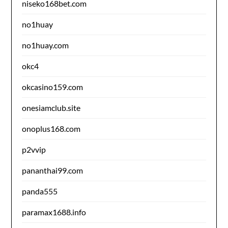
niseko168bet.com
no1huay
no1huay.com
okc4
okcasino159.com
onesiamclub.site
onoplus168.com
p2vvip
pananthai99.com
panda555
paramax1688.info