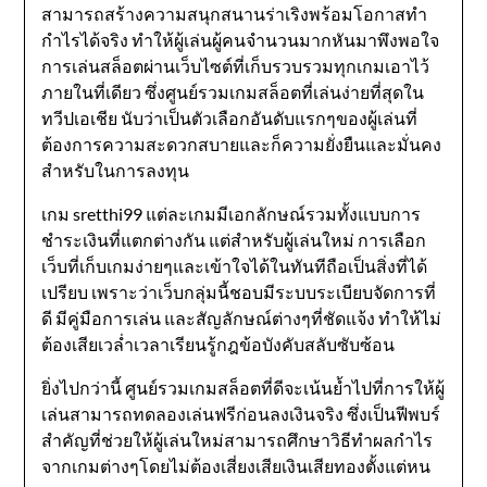
สามารถสร้างความสนุกสนานร่าเริงพร้อมโอกาสทำ
กำไรได้จริง ทำให้ผู้เล่นผู้คนจำนวนมากหันมาพึงพอใจ
การเล่นสล็อตผ่านเว็บไซต์ที่เก็บรวบรวมทุกเกมเอาไว้
ภายในที่เดียว ซึ่งศูนย์รวมเกมสล็อตที่เล่นง่ายที่สุดใน
ทวีปเอเชีย นับว่าเป็นตัวเลือกอันดับแรกๆของผู้เล่นที่
ต้องการความสะดวกสบายและก็ความยั่งยืนและมั่นคง
สำหรับในการลงทุน
เกม sretthi99 แต่ละเกมมีเอกลักษณ์รวมทั้งแบบการ
ชำระเงินที่แตกต่างกัน แต่สำหรับผู้เล่นใหม่ การเลือก
เว็บที่เก็บเกมง่ายๆและเข้าใจได้ในทันทีถือเป็นสิ่งที่ได้
เปรียบ เพราะว่าเว็บกลุ่มนี้ชอบมีระบบระเบียบจัดการที่
ดี มีคู่มือการเล่น และสัญลักษณ์ต่างๆที่ชัดแจ้ง ทำให้ไม่
ต้องเสียเวล่ำเวลาเรียนรู้กฎข้อบังคับสลับซับซ้อน
ยิ่งไปกว่านี้ ศูนย์รวมเกมสล็อตที่ดีจะเน้นย้ำไปที่การให้ผู้
เล่นสามารถทดลองเล่นฟรีก่อนลงเงินจริง ซึ่งเป็นฟีพบร์
สำคัญที่ช่วยให้ผู้เล่นใหม่สามารถศึกษาวิธีทำผลกำไร
จากเกมต่างๆโดยไม่ต้องเสี่ยงเสียเงินเสียทองตั้งแต่หน