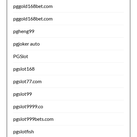
pggold168bet.com
pggold168bet.com
pgheng99
pgjoker auto
PGSlot
pgslot168
pgslot77.com
pgslot99
pgslot9999.co
pgslot999bets.com
pgslotfish