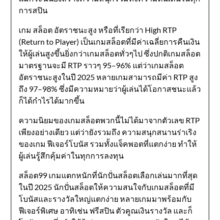
การสปิน
เกม สล็อต อัตราชนะสูง หรือที่เรียกว่า High RTP
(Return to Player) เป็นเกมสล็อตที่มีค่าเฉลี่ยการคืนเงิน
ให้ผู้เล่นสูงขึ้นยิ่งกว่าเกมสล็อตทั่วๆไป ซึ่งปกติเกมสล็อต
มาตรฐานจะมี RTP ราวๆ 95–96% แต่ว่าเกมสล็อต
อัตราชนะสูงในปี 2025 หลายเกมสามารถมีค่า RTP สูง
ถึง 97–98% ซึ่งมีความหมายว่าผู้เล่นได้โอกาสชนะแล้ว
ก็ได้กำไรได้มากขึ้น
ความนิยมของเกมสล็อตพวกนี้ไม่ได้มาจากตัวเลข RTP
เพียงอย่างเดียว แต่ว่ายังรวมถึง ความสนุกสนานร่าเริง
ของเกม ฟีเจอร์โบนัส รวมทั้งแจ็คพอตที่แตกง่าย ทำให้
ผู้เล่นรู้สึกคุ้มค่าในทุกการลงทุน
สล็อต99 เกมแตกหนักที่นักปั่นสล็อตเลือกเล่นมากที่สุด
ในปี 2025 นักปั่นสล็อตให้ความสนใจกับเกมสล็อตที่มี
โบนัสและรางวัลใหญ่แตกง่าย หลายเกมมาพร้อมกับ
ฟีเจอร์พิเศษ อาทิเช่น ฟรีสปิน ตัวคูณเงินรางวัล และก็