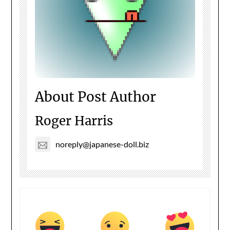
About Post Author
Roger Harris
noreply@japanese-doll.biz