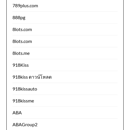
789plus.com
888pg
8lots.com
8lots.com
8lots.me
918Kiss
918kiss ดาวน์โหลด
918kissauto
918kissme
ABA
ABAGroup2