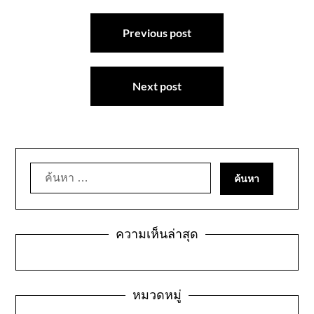
แนะแนว
Previous post
เรื่อง
Next post
ค้นหา
สำหรับ:
ความเห็นล่าสุด
หมวดหมู่