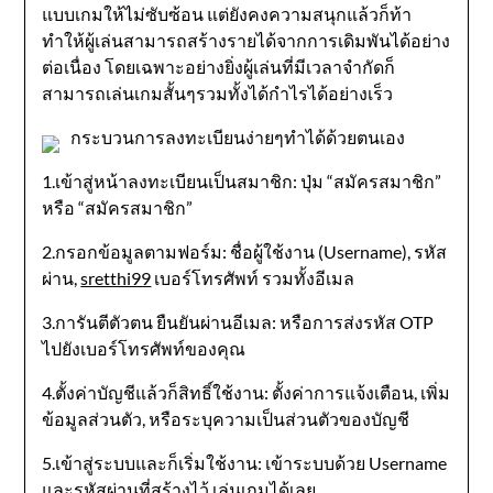
แบบเกมให้ไม่ซับซ้อน แต่ยังคงความสนุกแล้วก็ท้า
ทำให้ผู้เล่นสามารถสร้างรายได้จากการเดิมพันได้อย่าง
ต่อเนื่อง โดยเฉพาะอย่างยิ่งผู้เล่นที่มีเวลาจำกัดก็
สามารถเล่นเกมสั้นๆรวมทั้งได้กำไรได้อย่างเร็ว
กระบวนการลงทะเบียนง่ายๆทำได้ด้วยตนเอง
1.เข้าสู่หน้าลงทะเบียนเป็นสมาชิก: ปุ่ม “สมัครสมาชิก”
หรือ “สมัครสมาชิก”
2.กรอกข้อมูลตามฟอร์ม: ชื่อผู้ใช้งาน (Username), รหัส
ผ่าน,
sretthi99
เบอร์โทรศัพท์ รวมทั้งอีเมล
3.การันตีตัวตน ยืนยันผ่านอีเมล: หรือการส่งรหัส OTP
ไปยังเบอร์โทรศัพท์ของคุณ
4.ตั้งค่าบัญชีแล้วก็สิทธิ์ใช้งาน: ตั้งค่าการแจ้งเตือน, เพิ่ม
ข้อมูลส่วนตัว, หรือระบุความเป็นส่วนตัวของบัญชี
5.เข้าสู่ระบบและก็เริ่มใช้งาน: เข้าระบบด้วย Username
และรหัสผ่านที่สร้างไว้ เล่นเกมได้เลย