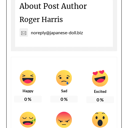
About Post Author
Roger Harris
noreply@japanese-doll.biz
Happy
Sad
Excited
0
%
0
%
0
%