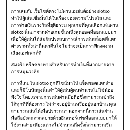
การเล่นกับ เว็บไซต์ตรง ไม่ผ่านเอเย่นต์อย่าง slotxo
ทำให้ผู้เล่นเชื่อมั่นได้ในเรื่องของความโปร่งใส และ
การจ่ายเงินรางวัลที่ยุติธรรม ทุกเกมที่คุณเลือกเล่นผ่าน
slotxo นั้นมาจากค่ายเกมชั้นหนึ่งสุดยอดที่ออกแบบมา
เพื่อให้ผู้เล่นได้สัมผัสประสบการณ์การเล่นสล็อตที่แตก
ต่างรวมทั้งน่าตื่นตาตื่นใจ ไม่ว่าจะเป็นกราฟิกงดงาม
เสียงเอฟเฟกต์ที่
สมจริง หรือช่องทางสำหรับการทำเงินที่มากมายจาก
การหมุนวงล้อ
การที่เกมใน slotxo ถูกดีไซน์มาให้ แจ็คพอตแตกง่าย
และก็มีโบนัสสูงนั้นทำให้ผู้เล่นผู้คนจำนวนไม่ใช้น้อย
พึงใจ โดยเฉพาะการเล่นผ่านมือถือซึ่งสามารถเข้าถึง
ได้ทุกที่ที่ต้องการ ไม่ว่าจะอยู่บ้านหรืออยู่นอกบ้าน คุณ
สามารถเล่นได้เมื่อปรารถนา นอกจากนี้การเล่นผ่าน
มือถือยังสะดวกสบายด้วยอินเทอร์เฟซที่ออกแบบมาให้
ใช้งานง่าย เพียงแต่กดไม่จำนวนกี่ครั้งก็สามารถเริ่ม