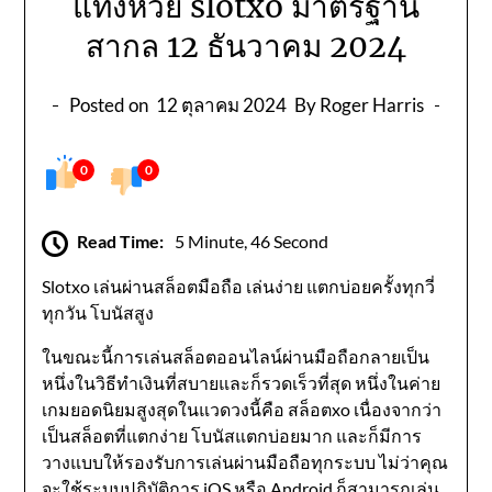
แทงหวย slotxo มาตรฐาน
สากล 12 ธันวาคม 2024
Posted on
12 ตุลาคม 2024
By Roger Harris
0
0
Read Time:
5 Minute, 46 Second
Slotxo เล่นผ่านสล็อตมือถือ เล่นง่าย แตกบ่อยครั้งทุกวี่
ทุกวัน โบนัสสูง
ในขณะนี้การเล่นสล็อตออนไลน์ผ่านมือถือกลายเป็น
หนึ่งในวิธีทำเงินที่สบายและก็รวดเร็วที่สุด หนึ่งในค่าย
เกมยอดนิยมสูงสุดในแวดวงนี้คือ สล็อตxo เนื่องจากว่า
เป็นสล็อตที่แตกง่าย โบนัสแตกบ่อยมาก และก็มีการ
วางแบบให้รองรับการเล่นผ่านมือถือทุกระบบ ไม่ว่าคุณ
จะใช้ระบบปฏิบัติการ iOS หรือ Android ก็สามารถเล่น