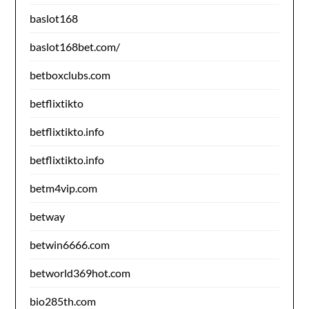
baslot168
baslot168bet.com/
betboxclubs.com
betflixtikto
betflixtikto.info
betflixtikto.info
betm4vip.com
betway
betwin6666.com
betworld369hot.com
bio285th.com