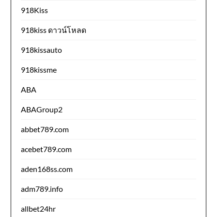
918Kiss
918kiss ดาวน์โหลด
918kissauto
918kissme
ABA
ABAGroup2
abbet789.com
acebet789.com
aden168ss.com
adm789.info
allbet24hr