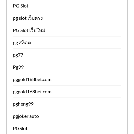
PG Slot
pg slot เว็บตรง
PG Slot เว็บใหม่
pg สล็อต
pg77
Pg99
pggold168bet.com
pggold168bet.com
pgheng99
pgjoker auto
PGSlot