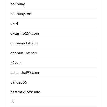
no1huay
no1huay.com
okc4
okcasino159.com
onesiamclub.site
onoplus168.com
p2vvip
pananthai99.com
panda555
paramax1688.info
PG