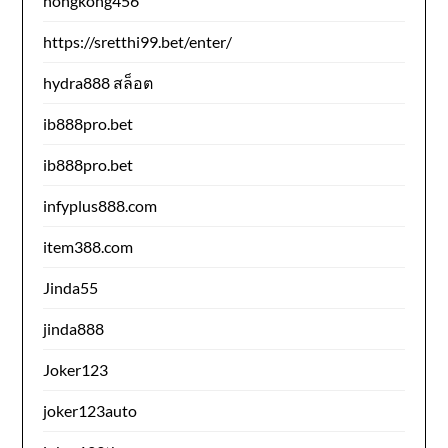
hongkong456
https://sretthi99.bet/enter/
hydra888 สล็อต
ib888pro.bet
ib888pro.bet
infyplus888.com
item388.com
Jinda55
jinda888
Joker123
joker123auto