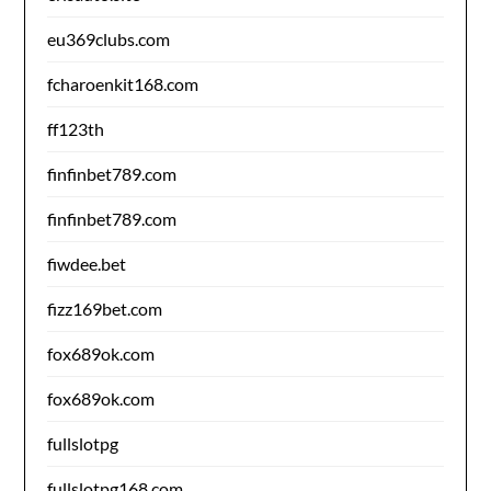
eu369clubs.com
fcharoenkit168.com
ff123th
finfinbet789.com
finfinbet789.com
fiwdee.bet
fizz169bet.com
fox689ok.com
fox689ok.com
fullslotpg
fullslotpg168.com