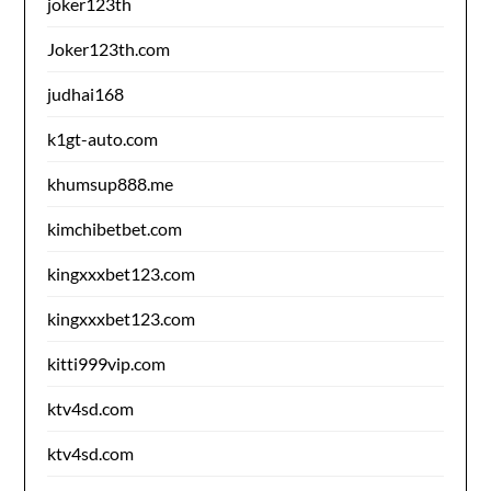
joker123th
Joker123th.com
judhai168
k1gt-auto.com
khumsup888.me
kimchibetbet.com
kingxxxbet123.com
kingxxxbet123.com
kitti999vip.com
ktv4sd.com
ktv4sd.com