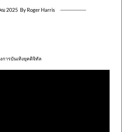
าคม 2025
By Roger Harris
การบันเทิงยุคดิจิทัล