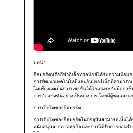
บทนำ
อีสปอร์ตหรือกีฬาอิเล็กทรอนิกส์ได้รับความนิยมอ
การพัฒนาเทคโนโลยีและอินเทอร์เน็ตที่สามารถเชื่
ไม่เพียงแต่เป็นการแข่งขันวิดีโอเกมระดับมืออาชีพเ
การจัดแข่งขันอย่างเป็นทางการ โดยมีผู้ชมและแฟนค
การเติบโตของอีสปอร์ต
การเติบโตของอีสปอร์ตในปัจจุบันสามารถเห็นได้จ
สนับสนุนจากภาคธุรกิจ และการได้รับการยอมรับใน