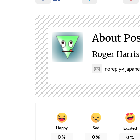
About Pos
Roger Harris
noreply@japanes
Happy
Sad
Excited
0
%
0
%
0
%