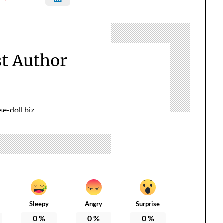
t Author
e-doll.biz
Sleepy
Angry
Surprise
0
%
0
%
0
%