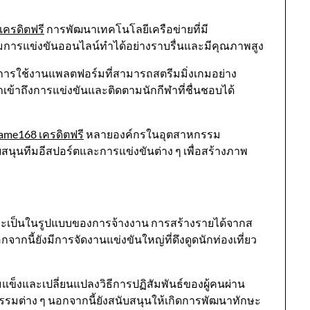
เครดิตฟรี
การพัฒนาเทคโนโลยีเครือข่ายที่มี
การแข่งขันออนไลน์ทำได้อย่างราบรื่นและมีคุณภาพสูง
ารใช้งานแพลตฟอร์มที่สามารถสตรีมมิ่งเกมอย่าง
เข้าถึงการแข่งขันและติดตามนักกีฬาที่ชื่นชอบได้
ame168 เครดิตฟรี
หลายองค์กรในอุตสาหกรรม
นุนทีมอีสปอร์ตและการแข่งขันต่าง ๆ เพื่อสร้างภาพ
าจะเป็นในรูปแบบของการจ้างงาน การสร้างรายได้จากส
จากนี้ยังมีการจัดงานแข่งขันใหญ่ที่ดึงดูดนักท่องเที่ยว
มแข็งและเปลี่ยนแปลงวิธีการปฏิสัมพันธ์ของผู้คนผ่าน
รมต่าง ๆ นอกจากนี้ยังสนับสนุนให้เกิดการพัฒนาทักษะ