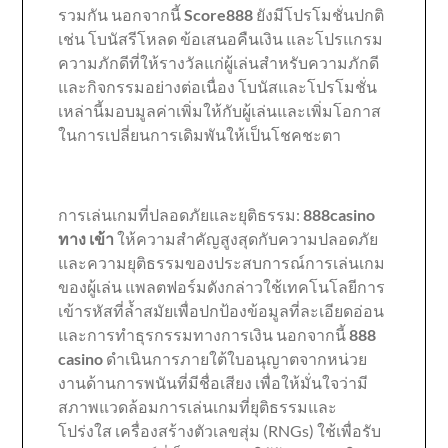
รวมกัน นอกจากนี้
Score888
ยังมีโปรโมชั่นปกติ
เช่น โบนัสรีโหลด ข้อเสนอคืนเงิน และโปรแกรม
ความภักดีที่ให้รางวัลแก่ผู้เล่นสำหรับความภักดี
และกิจกรรมอย่างต่อเนื่อง โบนัสและโปรโมชั่น
เหล่านี้มอบมูลค่าเพิ่มให้กับผู้เล่นและเพิ่มโอกาส
ในการเปลี่ยนการเดิมพันให้เป็นโชคชะตา
การเล่นเกมที่ปลอดภัยและยุติธรรม:
888casino
ทาง เข้า
ให้ความสำคัญสูงสุดกับความปลอดภัย
และความยุติธรรมของประสบการณ์การเล่นเกม
ของผู้เล่น แพลตฟอร์มดังกล่าวใช้เทคโนโลยีการ
เข้ารหัสที่ล้ำสมัยเพื่อปกป้องข้อมูลที่ละเอียดอ่อน
และการทำธุรกรรมทางการเงิน นอกจากนี้
888
casino
ดำเนินการภายใต้ใบอนุญาตจากหน่วย
งานด้านการพนันที่มีชื่อเสียง เพื่อให้มั่นใจว่ามี
สภาพแวดล้อมการเล่นเกมที่ยุติธรรมและ
โปร่งใส เครื่องสร้างตัวเลขสุ่ม (RNGs) ใช้เพื่อรับ