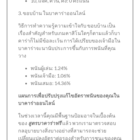
10, แจ็ค, ควีน, คิง: 0 คะแนน
3. ขอบบ้าน ในบาคาร่าออนไลน์
วิธีการทำความรู้ความเข้าใจกับ ขอบบ้าน เป็น
เรื่องสำคัญสำหรับเกมคาสิโนใดๆก็ตามแล้วก็บา
คาร่าก็ไม่มีข้อละเว้น การได้เปรียบของเจ้ามือใน
บาคาร่าจะนานับประการขึ้นกับการพนันที่คุณ
วาง
พนันผู้เล่น: 1.24%
พนันเจ้ามือ: 1.06%
พนันเสมอ: 14.36%
แผนการเพื่อปรับปรุงแก้ไขอัตราพนันของคุณใน
บาคาร่าออนไลน์
ในช่วงเวลานี้คุณมีพื้นฐานป้อมอาจในเบื้องต้น
ของ
สูตรบาคาร่าฟรี
แล้ว พวกเรามาตรวจสอบ
กลอุบายบางสิ่งบางอย่างที่สามารถจะช่วย
เปลี่ยนแปลงอัตราต่อรองสำหรับการชนะของคุณ