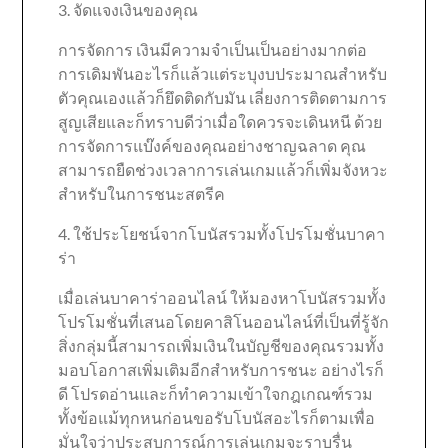
3. จัดแจงเงินของคุณ
การจัดการ เงินมีความจำเป็นเป็นอย่างมากต่อ
การเดิมพันอะไรก็แล้วแต่ระบุงบประมาณสำหรับ
ตัวคุณเองแล้วก็ยึดติดกับมัน เลี่ยงการติดตามการ
สูญเสียและก็ทราบดีว่าเมื่อใดควรจะเดินหนี ด้วย
การจัดการแบ๊งค์ของคุณอย่างชาญฉลาด คุณ
สามารถยืดช่วงเวลาการเล่นเกมแล้วก็เพิ่มจังหวะ
สำหรับในการชนะสตรีค
4. ใช้ประโยชน์จากโบนัสรวมทั้งโปรโมชั่นบาคา
ร่า
เมื่อเล่นบาคาร่าออนไลน์ ให้มองหาโบนัสรวมทั้ง
โปรโมชั่นที่เสนอโดยคาสิโนออนไลน์ที่เป็นที่รู้จัก
สิ่งกลุ่มนี้สามารถเพิ่มเงินในบัญชีของคุณรวมทั้ง
มอบโอกาสเพิ่มเติมอีกสำหรับการชนะ อย่างไรก็
ดี โปรดอ่านและก็ทำความเข้าใจกฎเกณฑ์รวม
ทั้งข้อแม้ทุกหนก่อนขอรับโบนัสอะไรก็ตามเพื่อ
มั่นใจว่าประสบการณ์การเล่นเกมจะราบรื่น