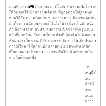
ส่วนตัวเรา
m98
คือแหล่ง คาสิโนสด ที่พร้อมเปิดโอกาส
ให้กับคุณได้เข้ามาร่วมเดิมพัน ที่ถูกอกถูกใจผู้เล่นทุก
ท่านได้รับ ความนิยมชมชอบอย่างมาก เป็นการเดิมพัน
อีกทั้ง การพนันบอล และก็มั่นใจได้ว่า นี่จะเป็นอีกหนึ่ง
ตัวเลือก พร้อมมอบประสบการณ์ เปิดกว้างทุกรูปแบบ
แล้วก็มาพร้อม กับส่วนที่ค่อนข้างดีเลิศ เต็มไปด้วยส่วน
ที่สมควร เป็นความดี รับรองการผลิตรายได้ เปิดประสบ
การณ์ใหม่ๆให้แก่คนอีกหลายคนได้อย่างเห็นได้ชัด
เป็นส่วนผสมประสาน ของการทำเงินได้ อย่างมาก ไม่
ทางใดก็ทางหนึ่ง
โดย
เหตุนี้ ก็
เลย
ทำให้
การ
เล่นบา
คาร่า