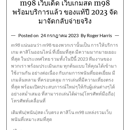
m98 เว็บเด็ด เว็บเกมสด m98
พร้อมบริการแล้ว ของแท้ปี 2023 จัด
มาจัดกลับจ่ายจริง
Posted on
24 กรกฎาคม 2023
By Roger Harris
m98
แน่นอนว่า m98 ของพวกเรานั้นเป็น การให้บริการ
เกม คาสิโนออนไลน์ ที่เยี่ยมที่สุด มีความมากมายเยอะ
ที่สุด ในประเทศไทย รวมทั้งในปีนี้ 2023 ทีมงานของ
พวกเรา พร้อมประเมินเกม ทุกต้นแบบ ให้คุณได้เข้ามา
ใช้งานกัน อย่างต่อเนื่อง กับเกมการพนันที่ยอดเยี่ยม มี
เกมล้นหลาม ที่ครอบคลุม การเล่นที่มีความเที่ยงตรง
ที่สุด พร้อมเปิดประสบการณ์ใหม่ๆให้กับผู้เล่นต่างๆได้
อย่างสม่ำเสมอ ที่สามารถเล่นได้ผ่าน{โทรศัพท์มือถือ|
โทรศัพท์เคลื่อนที่
เดิมพัน|พนัน}สด เว็บตรง คาสิโน m98 แหล่งรวมเว็บ
พนันที่เหมาะสมที่สุด