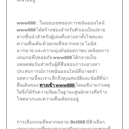
www888
: ในขอบเขตของการพนันออนไลน์
www888
ได้สร้างช่องสำหรับตัวเองเป็นปลาย
ทางชั้นนำสำหรับผู้เล่นที่แสวงหาทั้งโชคและ
ความตื่นเต้น ด้วยเกมที่หลากหลาย โบนัส
มากมาย และความมุ่งมั่นต่อสภาพแวดล้อมการ
เล่นเกมที่ปลอดภัย
www888
ได้กลายเป็น
แพลตฟอร์มสำหรับผู้ที่ชื่นชอบการแสวงหา
ประสบการณ์การพนันออนไลน์ที่น่าจดจำ
บทความนี้จะเจาะลึกถึงคุณสมบัติและข้อดีที่น่า
ตื่นเต้นของ
ทางเข้า www888
โดยอธิบายว่าเหตุ
ใดจึงได้รับความนิยมในฐานะศูนย์กลางที่สร้าง
โชคลาภและความตื่นเต้นรออยู่
การเลือกเกมที่หลากหลาย:
Bet888
มีตัวเลือก
เกมมากมายที่ตอบสนองรสนิยมและความชอบที่