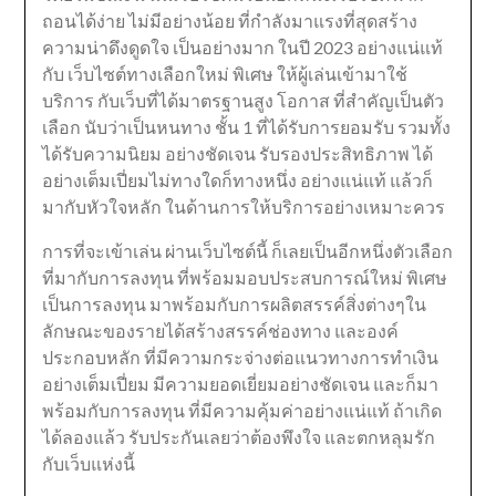
ถอนได้ง่าย ไม่มีอย่างน้อย ที่กำลังมาแรงที่สุดสร้าง
ความน่าดึงดูดใจ เป็นอย่างมาก ในปี 2023 อย่างแน่แท้
กับ เว็บไซต์ทางเลือกใหม่ พิเศษ ให้ผู้เล่นเข้ามาใช้
บริการ กับเว็บที่ได้มาตรฐานสูง โอกาส ที่สำคัญเป็นตัว
เลือก นับว่าเป็นหนทาง ชั้น 1 ที่ได้รับการยอมรับ รวมทั้ง
ได้รับความนิยม อย่างชัดเจน รับรองประสิทธิภาพ ได้
อย่างเต็มเปี่ยมไม่ทางใดก็ทางหนึ่ง อย่างแน่แท้ แล้วก็
มากับหัวใจหลัก ในด้านการให้บริการอย่างเหมาะควร
การที่จะเข้าเล่น ผ่านเว็บไซต์นี้ ก็เลยเป็นอีกหนึ่งตัวเลือก
ที่มากับการลงทุน ที่พร้อมมอบประสบการณ์ใหม่ พิเศษ
เป็นการลงทุน มาพร้อมกับการผลิตสรรค์สิ่งต่างๆใน
ลักษณะของรายได้สร้างสรรค์ช่องทาง และองค์
ประกอบหลัก ที่มีความกระจ่างต่อแนวทางการทำเงิน
อย่างเต็มเปี่ยม มีความยอดเยี่ยมอย่างชัดเจน และก็มา
พร้อมกับการลงทุน ที่มีความคุ้มค่าอย่างแน่แท้ ถ้าเกิด
ได้ลองแล้ว รับประกันเลยว่าต้องพึงใจ และตกหลุมรัก
กับเว็บแห่งนี้