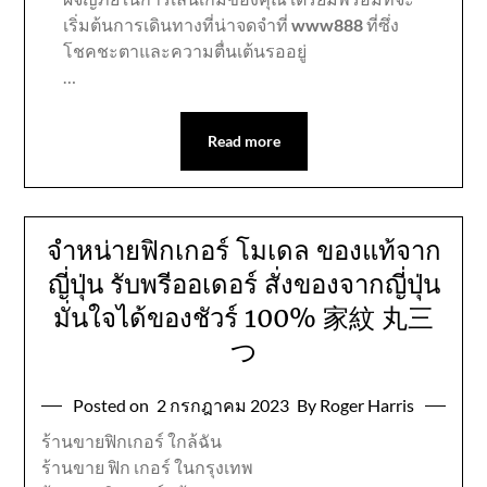
เริ่มต้นการเดินทางที่น่าจดจำที่
www888
ที่ซึ่ง
โชคชะตาและความตื่นเต้นรออยู่
…
Read more
จำหน่ายฟิกเกอร์ โมเดล ของแท้จาก
ญี่ปุ่น รับพรีออเดอร์ สั่งของจากญี่ปุ่น
มั่นใจได้ของชัวร์ 100% 家紋 丸三
つ
Posted on
2 กรกฎาคม 2023
By Roger Harris
ร้านขายฟิกเกอร์ ใกล้ฉัน
ร้านขาย ฟิก เกอร์ ในกรุงเทพ