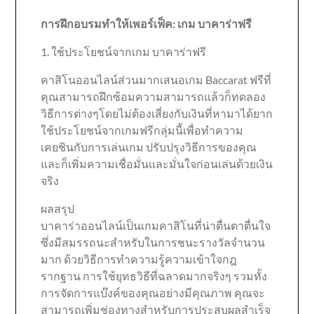
การฝึกอบรมทำให้เพอร์เฟ็ค: เกม บาคาร่าฟรี
1. ใช้ประโยชน์จากเกม บาคาร่าฟรี
คาสิโนออนไลน์ส่วนมากเสนอเกม Baccarat ฟรีที่
คุณสามารถฝึกซ้อมความสามารถแล้วก็ทดลอง
วิธีการต่างๆโดยไม่ต้องเสี่ยงกับเงินที่หามาได้ยาก
ใช้ประโยชน์จากเกมฟรีกลุ่มนี้เพื่อทำความ
เคยชินกับการเล่นเกม ปรับปรุงวิธีการของคุณ
และก็เพิ่มความเชื่อมั่นและมั่นใจก่อนเล่นด้วยเงิน
จริง
ผลสรุป
บาคาร่าออนไลน์เป็นเกมคาสิโนที่น่าตื่นตาตื่นใจ
ซึ่งมีสมรรถนะสำหรับในการชนะรางวัลจำนวน
มาก ด้วยวิธีการทำความรู้ความเข้าใจกฎ
รากฐาน การใช้ยุทธวิธีที่ฉลาดมากจริงๆ รวมทั้ง
การจัดการแบ๊งค์ของคุณอย่างมีคุณภาพ คุณจะ
สามารถเพิ่มช่องทางสำหรับการประสบผลสำเร็จ