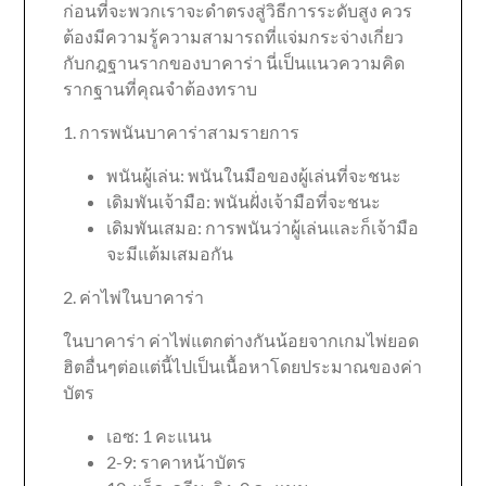
ก่อนที่จะพวกเราจะดำตรงสู่วิธีการระดับสูง ควร
ต้องมีความรู้ความสามารถที่แจ่มกระจ่างเกี่ยว
กับกฎฐานรากของบาคาร่า นี่เป็นแนวความคิด
รากฐานที่คุณจำต้องทราบ
1. การพนันบาคาร่าสามรายการ
พนันผู้เล่น: พนันในมือของผู้เล่นที่จะชนะ
เดิมพันเจ้ามือ: พนันฝั่งเจ้ามือที่จะชนะ
เดิมพันเสมอ: การพนันว่าผู้เล่นและก็เจ้ามือ
จะมีแต้มเสมอกัน
2. ค่าไพ่ในบาคาร่า
ในบาคาร่า ค่าไพ่แตกต่างกันน้อยจากเกมไพ่ยอด
ฮิตอื่นๆต่อแต่นี้ไปเป็นเนื้อหาโดยประมาณของค่า
บัตร
เอซ: 1 คะแนน
2-9: ราคาหน้าบัตร