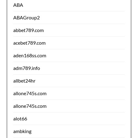
ABA
ABAGroup2
abbet789.com
acebet789.com
aden168ss.com
adm789.info
allbet24hr
allone745s.com
allone745s.com
alot66
ambking