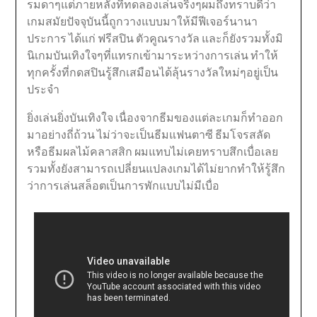
รมดาๆแต่ภายหลังที่ทดลองเล่นจริงๆผมถึงทราบดีว่า
เกมสมัยปัจจุบันนี้ถูกวางแบบมาให้มีฟีเจอร์นานา
ประการ ได้แก่ ฟรีสปิน ตัวคูณรางวัล และก็ยังรวมทั้งมิ
นิเกมบันเทิงใจๆที่แทรกเข้ามาระหว่างการเล่น ทำให้
ทุกครั้งที่กดสปินรู้สึกเสมือนได้ลุ้นรางวัลใหม่ๆอยู่เป็น
ประจำ
ยิ่งเล่นยิ่งบันเทิงใจ เนื่องจากธีมของแต่ละเกมก็ทำออก
มาอย่างถี่ถ้วน ไม่ว่าจะเป็นธีมแฟนตาซี ธีมโจรสลัด
หรือธีมผลไม้คลาสสิก ผมแทบไม่เคยทราบสึกเบื่อเลย
รวมทั้งยังสามารถเปลี่ยนแปลงเกมได้ไม่ยากทำให้รู้สึก
ว่าการเล่นสล็อตเป็นการพักแบบไม่มีเบื่อ