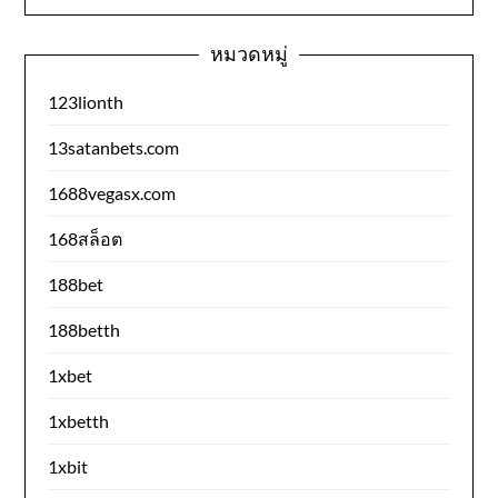
หมวดหมู่
123lionth
13satanbets.com
1688vegasx.com
168สล็อต
188bet
188betth
1xbet
1xbetth
1xbit