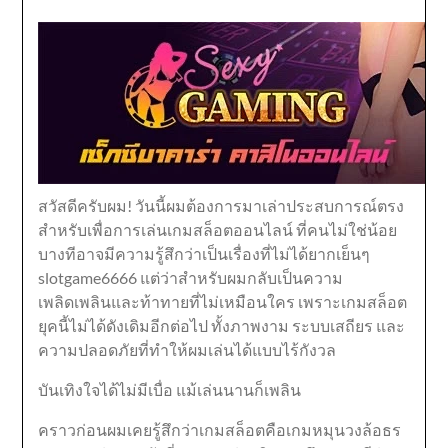
สวัสดีครับผม! วันนี้ผมต้องการมาเล่าประสบการณ์ตรง
สำหรับเพื่อการเล่นเกมสล็อตออนไลน์ ที่คนไม่ใช่น้อย
บางทีอาจมีความรู้สึกว่าเป็นเรื่องที่ไม่ได้ยากเย็นๆ
slotgame6666 แต่ว่าสำหรับผมกลับเป็นความ
เพลิดเพลินและท้าทายที่ไม่เหมือนใคร เพราะเกมสล็อต
ยุคนี้ไม่ได้ดังเดิมอีกต่อไป ทั้งภาพงาม ระบบเสถียร และ
ความปลอดภัยที่ทำให้ผมเล่นได้แบบไร้กังวล
บันเทิงใจได้ไม่มีเบื่อ แม้เล่นนานก็เพลิน
คราวก่อนผมเคยรู้สึกว่าเกมสล็อตคือเกมหมุนวงล้อธร