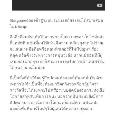
Slotgame666 เข้าสู่ระบบ ระบบเสถียร เล่นได้สม่ำเสมอ
ไม่มีสะดุด
อีกสิ่งที่ผมประทับใจมากมายเป็นระบบของเว็บไซต์แล้ว
ก็แอปพลิเคชันที่ผมใช้เล่น มีความเสถียรสูงสุด ไม่ว่าผม
จะเล่นผ่านมือถือหรือคอมพิวเตอร์ก็ไม่มีปัญหาเรื่อง
หลุด หรือค้างระหว่างการหมุนวงล้อ หากแม้ตอนที่มีผู้
เล่นเยอะมากๆระบบก็สามารถรองรับการเข้าเล่นพร้อม
ได้คนจำนวนไม่น้อย
นี่เป็นสิ่งที่ทำให้ผมรู้สึกปลอดภัยและก็มั่นอกมั่นใจ ด้วย
เหตุว่าไม่จำเป็นที่จะต้องมาวิตกกังวลหรือกลุ้มใจว่า
รางวัลที่จะได้จะหายไป หรือระบบขัดข้องจนกระทั่งเสีย
โอกาสสำหรับเพื่อการชนะ นอกจากนั้น ระบบยังมีการ
อัปเดตอย่างต่อเนื่อง ทำให้เกมสล็อตมีความทันสมัย
และก็เพิ่มฟีพบร์ใหม่ๆให้ผู้เล่นได้ทดลองอยู่ตลอด