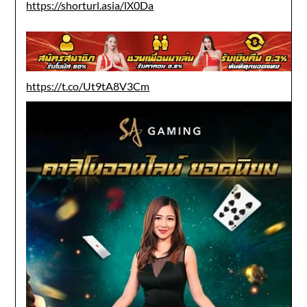
https://shorturl.asia/lX0Da
https://t.co/Ut9tA8V3Cm