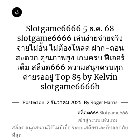
Slotgame6666 5 ธ.ค. 68
slotgame6666 เล่นง่ายจ่ายจริง
จ่ายไม่อั้น ไม่ต้องโหลด ฝาก-ถอน
สะดวก คุณภาพสูง เกมครบ ฟีเจอร์
เต็ม สล็อต666 ความสนุกครบทุก
ค่ายรออยู่ Top 85 by Kelvin
slotgame6666b
Posted on
2 ธันวาคม 2025
By Roger Harris
สล็อต666
Slotgame666
เข้าสู่ระบบ เล่นเกม
สล็อต สนุกสนานได้ไม่มีเบื่อ ระบบเสถียรและก็ปลอดภัย
ที่สุด