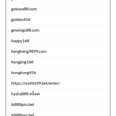
gobaza88.com
golden456
gowingo88.com
happy168
hengheng9899.com
hengjing168
hongkong456
https://sretthi99.bet/enter/
hydra888 สล็อต
ib888pro.bet
ib888pro.bet