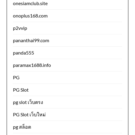
onesiamclub.site
onoplus168.com
p2vvip
pananthai99.com
panda555
paramax1688.info
PG
PG Slot
pg slot เว็บตรง
PG Slot เว็บใหม่
pg สล็อต