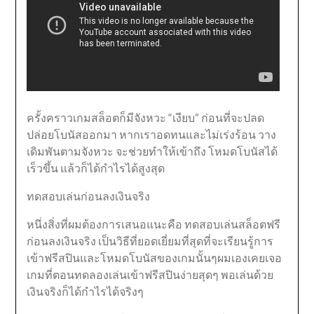
ครั้งคราวเกมสล็อตก็มีจังหวะ “เงียบ” ก่อนที่จะปลด
ปล่อยโบนัสออกมา หากเราอดทนและไม่เร่งร้อน วาง
เดิมพันตามจังหวะ จะช่วยทำให้เข้าถึง โหมดโบนัสได้
เร็วขึ้น แล้วก็ได้กำไรได้สูงสุด
ทดสอบเล่นก่อนลงเงินจริง
หนึ่งสิ่งที่ผมต้องการเสนอแนะคือ ทดสอบเล่นสล็อตฟรี
ก่อนลงเงินจริง เป็นวิธีที่ยอดเยี่ยมที่สุดที่จะเรียนรู้การ
เข้าฟรีสปินและโหมดโบนัสของเกมนั้นๆผมเองเคยเจอ
เกมที่ตอนทดลองเล่นเข้าฟรีสปินง่ายสุดๆ พอเล่นด้วย
เงินจริงก็ได้กำไรได้จริงๆ