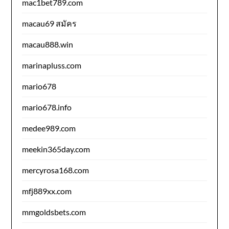
mac1bet789.com
macau69 สมัคร
macau888.win
marinapluss.com
mario678
mario678.info
medee989.com
meekin365day.com
mercyrosa168.com
mfj889xx.com
mmgoldsbets.com