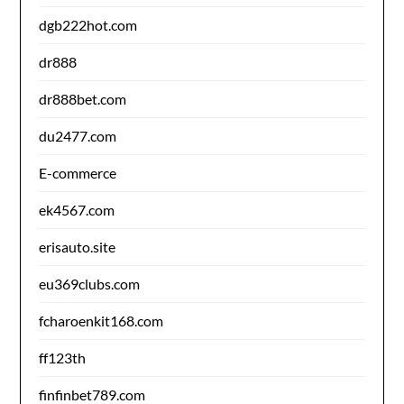
dgb222hot.com
dr888
dr888bet.com
du2477.com
E-commerce
ek4567.com
erisauto.site
eu369clubs.com
fcharoenkit168.com
ff123th
finfinbet789.com