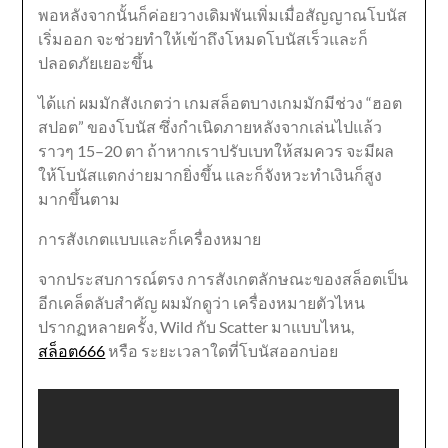
พอหลังจากนั้นก็ค่อยวางเดิมพันเพิ่มเมื่อสัญญาณโบนัส
เริ่มออก จะช่วยทำให้เข้าถึงโหมดโบนัสเร็วและก็
ปลอดภัยเยอะขึ้น
ได้แก่ ผมมักสังเกตว่า เกมสล็อตบางเกมมักมีช่วง “ฮอต
สปอต” ของโบนัส ซึ่งกำเนิดภายหลังจากเล่นไปแล้ว
ราวๆ 15–20 ตา ถ้าหากเราปรับเบทให้สมควร จะมีผล
ให้โบนัสแตกง่ายมากยิ่งขึ้น และก็จังหวะทำเงินก็สูง
มากขึ้นตาม
การสังเกตแบบและก็เครื่องหมาย
จากประสบการณ์ตรง การสังเกตลักษณะของสล็อตเป็น
อีกเคล็ดลับสำคัญ ผมมักดูว่า เครื่องหมายตัวไหน
ปรากฏหลายครั้ง, Wild กับ Scatter มาแบบไหน,
สล็อต666
หรือ ระยะเวลาใดที่โบนัสออกบ่อย