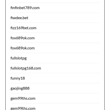
finfinbet789.com
fiwdee.bet
fizz169bet.com
fox689ok.com
fox689ok.com
fullslotpg
fullslotpg168.com
funny18
gaojing888
gem99ths.com
gem99ths.com