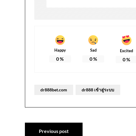
Happy
Sad
Excited
0
%
0
%
0
%
dr888bet.com
dr888 เข้าสู่ระบบ
แนะแนว
Previous post