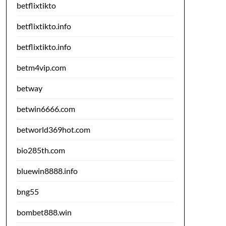
betflixtikto
betflixtikto.info
betflixtikto.info
betm4vip.com
betway
betwin6666.com
betworld369hot.com
bio285th.com
bluewin8888.info
bng55
bombet888.win