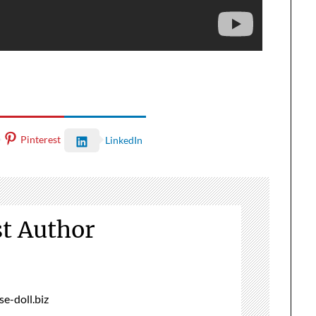
Pinterest
LinkedIn
t Author
e-doll.biz