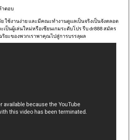
นคำตอบ
ภัย ใช้งานง่าย และมีคณะทำงานดูแลเป็นจริงเป็นจังตลอด
เป็นผู้เล่นใหม่หรือเซียนเกมระดับโปร รีบ dr888 สมัคร
อัจฉริยะของพวกเราพาคุณไปสู่การบรรลุผล