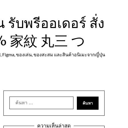
รับพรีออเดอร์ สั่ง
 100% 家紋 丸三 つ
d, Figma, ของเล่น, ของสะสม และสินค้าอนิเมะจากญี่ปุ่น
ค้นหา
สำหรับ:
ความเห็นล่าสุด