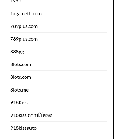
1xbit
1xgameth.com
789plus.com
789plus.com
888pg
8lots.com
8lots.com
8lots.me
918Kiss
918kiss ดาวน์โหลด
918kissauto