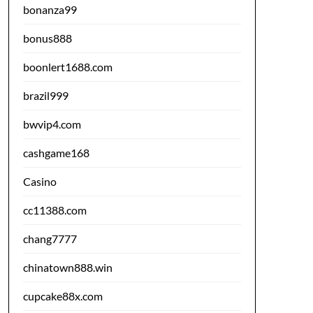
bonanza99
bonus888
boonlert1688.com
brazil999
bwvip4.com
cashgame168
Casino
cc11388.com
chang7777
chinatown888.win
cupcake88x.com