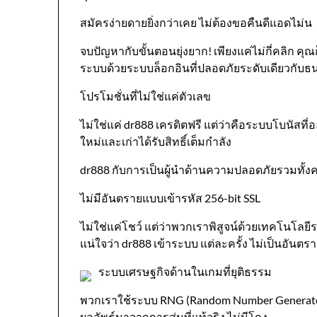
สมัครง่ายดายยิ่งกว่าเคย ไม่ต้องขอคืนดีแอดไม่น
จบปัญหากับขั้นตอนยุ่งยาก! เพียงแค่ไม่กี่คลิก ค
ระบบด้วยระบบล็อกอินที่ปลอดภัยระดับเดียวกับ
โปรโมชั่นที่ไม่ใช่แค่ตัวเลข
ไม่ใช่แค่ dr888 เครดิตฟรี แต่ว่าคือระบบโบนัสที่
ใหม่และเก่าได้รับสิทธิ์เต็มกำลัง
dr888 กับการเป็นผู้นำด้านความปลอดภัยรวมทั้งคว
ไม่มีอันตรายแบบเข้ารหัส 256-bit SSL
ไม่ใช่แค่โชว์ แต่ว่าพวกเราพิสูจน์ด้วยเทคโนโลยี
แน่ใจว่า dr888 เข้าระบบ แต่ละครั้ง ไม่เป็นอันตรา
ระบบเศรษฐกิจด้านในเกมที่ยุติธรรม
พวกเราใช้ระบบ RNG (Random Number Generator) ท
ผลลัพธ์มาจากการสุ่มที่แท้จริง ไม่มีโกง