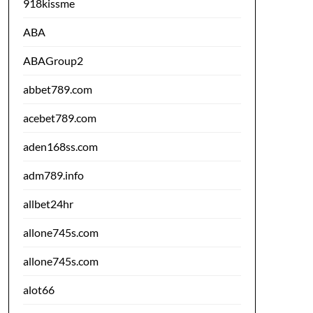
918kissme
ABA
ABAGroup2
abbet789.com
acebet789.com
aden168ss.com
adm789.info
allbet24hr
allone745s.com
allone745s.com
alot66