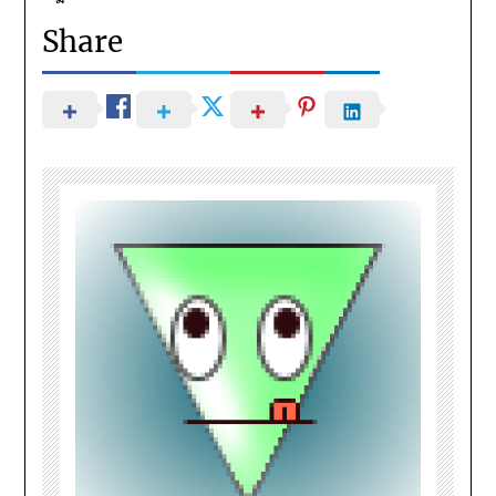
Share