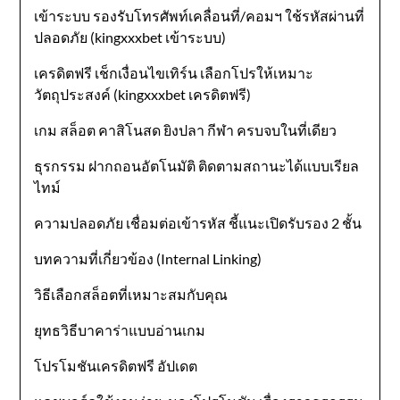
เข้าระบบ รองรับโทรศัพท์เคลื่อนที่/คอมฯ ใช้รหัสผ่านที่
ปลอดภัย (kingxxxbet เข้าระบบ)
เครดิตฟรี เช็กเงื่อนไขเทิร์น เลือกโปรให้เหมาะ
วัตถุประสงค์ (kingxxxbet เครดิตฟรี)
เกม สล็อต คาสิโนสด ยิงปลา กีฬา ครบจบในที่เดียว
ธุรกรรม ฝากถอนอัตโนมัติ ติดตามสถานะได้แบบเรียล
ไทม์
ความปลอดภัย เชื่อมต่อเข้ารหัส ชี้แนะเปิดรับรอง 2 ชั้น
บทความที่เกี่ยวข้อง (Internal Linking)
วิธีเลือกสล็อตที่เหมาะสมกับคุณ
ยุทธวิธีบาคาร่าแบบอ่านเกม
โปรโมชันเครดิตฟรี อัปเดต