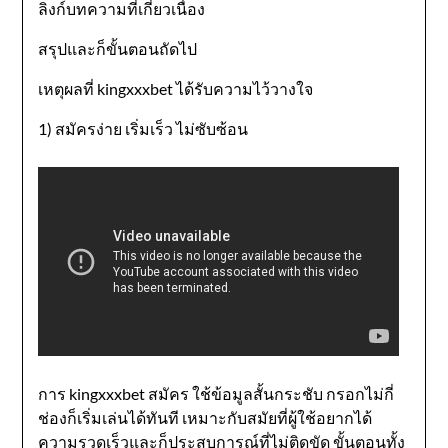
ลิงก์บทความที่เกี่ยวเนื่อง
สรุปและก็ขั้นตอนถัดไป
เหตุผลที่ kingxxxbet ได้รับความไว้วางใจ
1) สมัครง่าย เริ่มเร็ว ไม่ซับซ้อน
การ kingxxxbet สมัคร ใช้ข้อมูลสั้นกระชับ กรอกไม่กี่
ช่องก็เริ่มเล่นได้ทันที เหมาะกับสมัยที่ผู้ใช้อยากได้
ความรวดเร็วและก็ประสบการณ์ที่ไม่ติดขัด ขั้นตอนทั้ง