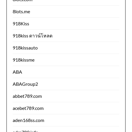
8lots.me
918Kiss
918kiss ดาวน์โหลด
918kissauto
918kissme
ABA
ABAGroup2
abbet789.com
acebet789.com
aden168ss.com