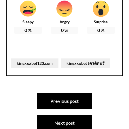
Sleepy
Angry
Surprise
0
%
0
%
0
%
kingxxxbet123.com
kingxxxbet เครดิตฟรี
แนะแนว
Previous post
เรื่อง
Next post