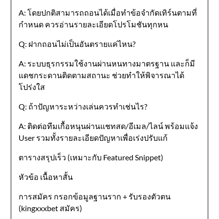
A: โดยปกติสามารถถอนได้เมื่อทำข้อจำกัดเทิร์นตามที่
กำหนด ควรอ่านรายละเอียดโปรโมชันทุกหน
Q: ฝากถอนไม่เป็นอันตรายแค่ไหน?
A: ระบบธุรกรรมใช้งานผ่านหนทางมาตรฐาน และก็มี
แดชกระดานติดตามสถานะ ช่วยทำให้พิจารณาได้
โปร่งใส
Q: ถ้าปัญหาระหว่างเล่นควรทำเช่นไร?
A: ติดต่อทีมเกื้อหนุนผ่านแชทสด/อีเมล/ไลน์ พร้อมแจ้ง
User รวมทั้งรายละเอียดปัญหาเพื่อเร่งปรับแก้
ตารางสรุปเร็ว (เหมาะกับ Featured Snippet)
หัวข้อ เนื้อหาสั้น
การสมัคร กรอกข้อมูลฐานราก + รับรองตัวตน
(kingxxxbet สมัคร)