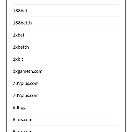
188bet
188betth
1xbet
1xbetth
1xbit
1xgameth.com
789plus.com
789plus.com
888pg
8lots.com
8lots.com