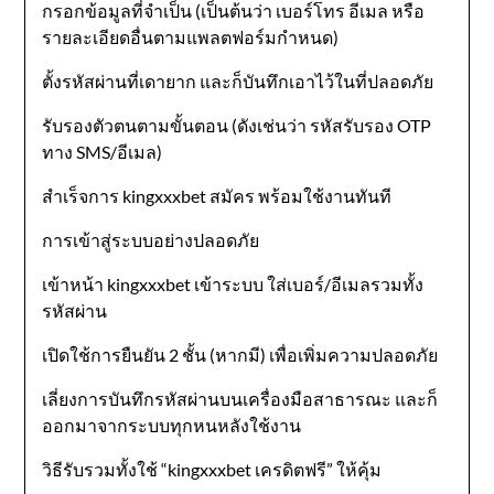
กรอกข้อมูลที่จำเป็น (เป็นต้นว่า เบอร์โทร อีเมล หรือ
รายละเอียดอื่นตามแพลตฟอร์มกำหนด)
ตั้งรหัสผ่านที่เดายาก และก็บันทึกเอาไว้ในที่ปลอดภัย
รับรองตัวตนตามขั้นตอน (ดังเช่นว่า รหัสรับรอง OTP
ทาง SMS/อีเมล)
สำเร็จการ kingxxxbet สมัคร พร้อมใช้งานทันที
การเข้าสู่ระบบอย่างปลอดภัย
เข้าหน้า kingxxxbet เข้าระบบ ใส่เบอร์/อีเมลรวมทั้ง
รหัสผ่าน
เปิดใช้การยืนยัน 2 ชั้น (หากมี) เพื่อเพิ่มความปลอดภัย
เลี่ยงการบันทึกรหัสผ่านบนเครื่องมือสาธารณะ และก็
ออกมาจากระบบทุกหนหลังใช้งาน
วิธีรับรวมทั้งใช้ “kingxxxbet เครดิตฟรี” ให้คุ้ม