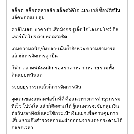
สล็อต: สล็อตคลาสสิก สล็อตวิดีโอ เมกะเวย์ ซื้อฟรีสปิน
แจ็คพอตแบบสุ่ม
คาสิโนสด: บาคาร่า เสือมังกร รูเล็ต ไฮโล เกมโชว์ ดีล
เลอร์มือโปร ถ่ายทอดสดชัด
เกมความถนัด/ยิงปลา: เน้นย้ำจังหวะ ความสามารถ
แล้วก็การจัดการลูกปืน
กีฬา: ตลาดพนันหลัก-รอง ราคาหลากหลาย รวมทั้ง
ต้นแบบพนันสด
ระบบธุรกรรมแล้วก็การจัดการเงิน
จุดเด่นของแพลตฟอร์มที่ดี คือแนวทางการทำธุรกรรม
ที่เร็ว โปร่งใส แล้วก็ติดตามได้ ผู้เล่นควรจะจับกลุ่มเงิน
ต่อวัน/อาทิตย์ และใช้กระเป๋าเงินแยกเพื่อควบคุมการ
เสี่ยง รวมถึงสำรวจสถานะฝากถอนจากแดชกระดานได้
ตลอดเวลา