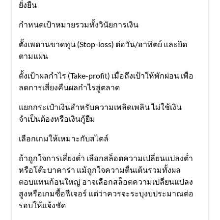
ยั่งยืน
กำหนดเป้าหมายรวมทั้งวินัยการเงิน
ตั้งเพดานขาดทุน (Stop-loss) ต่อวัน/อาทิตย์ และยึด
ตามแผน
ตั้งเป้าผลกำไร (Take-profit) เมื่อถึงเป้าให้พักผ่อน เพื่อ
ลดการเสี่ยงคืนผลกำไรสู่ตลาด
แยกกระเป๋าเงินสำหรับความเพลิดเพลิน ไม่ใช้เงิน
จำเป็นต้องหรือเงินกู้ยืม
เลือกเกมให้เหมาะกับสไตล์
ถ้าถูกใจการเสี่ยงต่ำ เลือกสล็อตความเปลี่ยนแปลงต่ำ
หรือโต๊ะบาคาร่า แม้ถูกใจความตื่นเต้นรวมทั้งผล
ตอบแทนก้อนใหญ่ อาจเลือกสล็อตความเปลี่ยนแปลง
สูงหรือเกมซื้อฟีเจอร์ แต่ว่าควรจะระบุงบประมาณต่อ
รอบให้แจ้งชัด