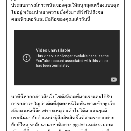
ประสบการณ์การพนันของคุณให้สนุกสุดเหวี่ยงแบบฉุด
ไม่อยู่ พร้อมนำเอาความมั่งคั่งมาเสิร์ฟให้ถึงจอ
คอมพิวเตอร์และมือถือของคุณแล้ววันนี้
นาทีนี้หากกล่าวถึงเว็บไซต์สล็อตที่มาแรงและได้รับ
การกล่าวขวัญว่าเด็ดที่สุดคงหนีไม่พ้น ทางเข้าpg เว็บ
สล็อต แห่งนี้จ้ะ เพราะเหตุว่าเค้าไม่ได้มาเล่นๆแม้
กระนั้นมากับตำแหน่งผู้ถือลิขสิทธิ์แท้ส่งตรงจากค่าย
ยักษ์ใหญ่ระดับนานาชาติอย่าง pgslot แหล่งรวมเกม