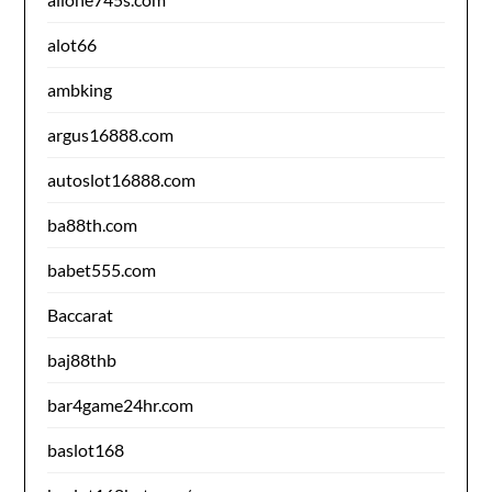
alot66
ambking
argus16888.com
autoslot16888.com
ba88th.com
babet555.com
Baccarat
baj88thb
bar4game24hr.com
baslot168