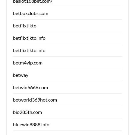
baslot168bet.com/
betboxclubs.com
betflixtikto
betflixtikto.info
betflixtikto.info
betm4vip.com
betway
betwin6666.com
betworld369hot.com
bio285th.com
bluewin8888.info