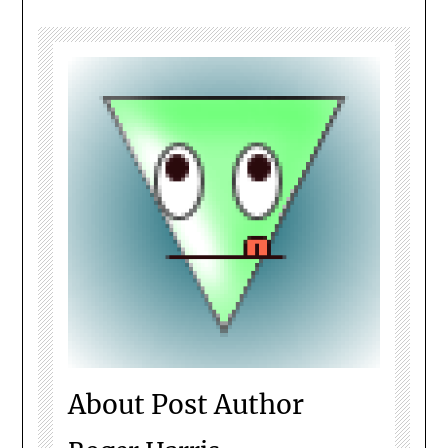
About Post Author