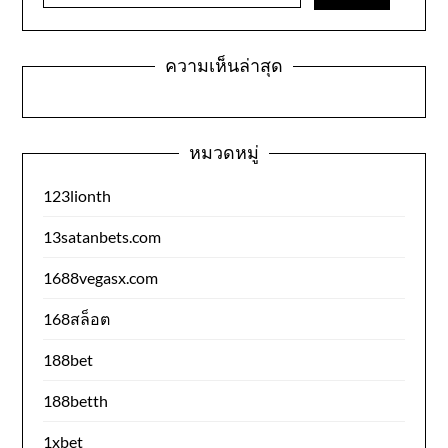
ความเห็นล่าสุด
หมวดหมู่
123lionth
13satanbets.com
1688vegasx.com
168สล็อต
188bet
188betth
1xbet