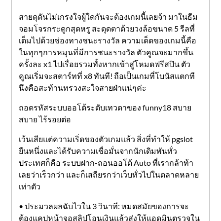
สายดุดันไม่เกรงใจผู้ใดกันจะต้องเกมนี้เลยจ้า มาในธีม
จอมโจรกระดูกสุดหรู สะดุดตาด้วยวงล้อขนาด 5 รีลที่
เต็มไปด้วยช่องทางชนะรางวัล ความเด็ดของเกมนี้คือ
ในทุกๆการหมุนที่มีการชนะรางวัล ตัวคูณจะมากขึ้น
ครั้งละ x1 ไปเรื่อยรวมทั้งหากเข้าสู่โหมดฟรีสปิน ตัว
คูณเริ่มจะสตาร์ทที่ x8 ทันที! ถือเป็นเกมที่โบนัสแตกที
นึงคือสะท้านทรวงสะใจสายฝ่าแน่ๆค่ะ
ถอดรหัสระบบออโต้ระดับเทวดาของ funny18 สบาย
สบาย ไร้รอยต่อ
เว้นเสียแต่ความเริ่ดของตัวเกมแล้ว สิ่งที่ทำให้ pgslot
ยืนหนึ่งและได้รับความเชื่อมั่นจากนักเดิมพันทั่ว
ประเทศก็คือ ระบบฝาก-ถอนออโต้ Auto ที่เรากล้าท้า
เลยว่าเร็วกว่า และก็เสถียรกว่าเว็บทั่วไปในตลาดหลาย
เท่าตัว
• ประมวลผลฉับไวใน 3 วินาที: หมดสมัยของการจะ
ต้องแคปหน้าจอสลิปโอนเงินแล้วส่งให้แอดมินตรวจใน