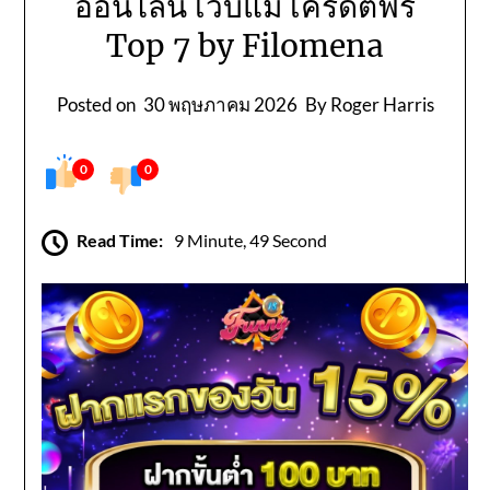
ออนไลน์ เว็บแม่ เครดิตฟรี
Top 7 by Filomena
Posted on
30 พฤษภาคม 2026
By Roger Harris
0
0
Read Time:
9 Minute, 49 Second