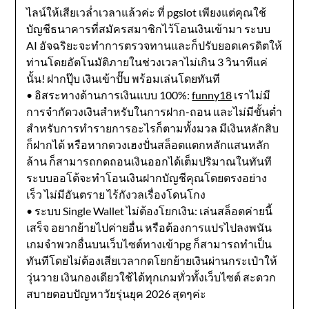
ไลน์ให้เสียเวล่ำเวลาแล้วค่ะ ที่ pgslot เพียงแต่คุณใช้
บัญชีธนาคารที่สมัครสมาชิกไว้โอนเงินเข้ามา ระบบ
AI อัจฉริยะจะทำการตรวจทานและก็ปรับยอดเครดิตให้
ท่านโดยอัตโนมัติภายในช่วงเวลาไม่เกิน 3 วินาทีแค่
นั้น! ฝากปุ๊บ เงินเข้าปั๊บ พร้อมเล่นโดยทันที
• อิสระทางด้านการเงินแบบ 100%:
funny18
เราไม่มี
การจำกัดวงเงินสำหรับในการฝาก-ถอน และไม่มีขั้นต่ำ
สำหรับการทำรายการอะไรก็ตามทั้งมวล มีเงินหลักสิบ
ก็ฝากได้ หรือหากดวงเฮงปั่นสล็อตแตกหลักแสนหลัก
ล้าน ก็สามารถกดถอนเงินออกได้เต็มปริมาณในทันที
ระบบออโต้จะทำโอนเงินฝากบัญชีคุณโดยตรงอย่าง
เร็ว ไม่มีอันตราย ไร้กังวลเรื่องโดนโกง
• ระบบ Single Wallet ไม่ต้องโยกเงิน: เล่นสล็อตค่ายนี้
เสร็จ อยากย้ายไปค่ายอื่น หรือต้องการแปรไปลงพนัน
เกมจำพวกอื่นบนเว็บไซต์ทางเข้าpg ก็สามารถทำเป็น
ทันทีโดยไม่ต้องเสียเวลากดโยกย้ายเงินผ่านกระเป๋าให้
วุ่นวาย เงินกองเดียวใช้ได้ทุกเกมทั่วทั้งเว็บไซต์ สะดวก
สบายตอบปัญหาวัยรุ่นยุค 2026 สุดๆค่ะ