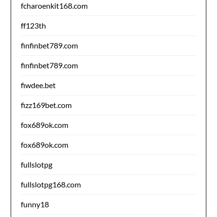
fcharoenkit168.com
ff123th
finfinbet789.com
finfinbet789.com
fiwdee.bet
fizz169bet.com
fox689ok.com
fox689ok.com
fullslotpg
fullslotpg168.com
funny18