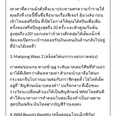
เทวดาที่ความมั่งคั่งที่จะมาประทานพรความร่ำรวยให้
คุณถึงที่ เกมนี้ขึ้นชื่อลือนามเรื่องฟีเจอร์ ลุ้นวงล้อ ก่อน
เข้าโหมดฟรีสปิน ที่เปิดโอกาสให้คุณได้สปินเพื่อเพิ่ม
ครั้งของฟรีสปินสูงสุดถึง 20 ครั้ง และตัวคูณเริ่มต้น
สูงสุดถึง x20! บอกเลยว่าถ้าดวงดีกดสุ่มได้เต็มแม็กซ์
จัดแจงเปิดกระเป๋ารอคอยรับเงินแสนเงินล้านกลับไปอยู่
ที่บ้านได้เลยจ๊า
3. Mahjong Ways 2 (สล็อตไพ่นกกระจอกภาคสอง)
ภาคต่อของเกม ทางเข้าpg ระดับมาสเตอร์พีซที่ทำออก
มาได้ดีเลิศกว่าเดิมหลายเท่า ตัวเกมนำเอาธีมไพ่นก
กระจอกจีนโบราณมาผสมกับกราฟิกสุดล้ำ ไฮไลท์เด็ด
อยู่ที่ “สัญลักษณ์ฉาบทองคำ” บนรีลกลาง ที่เมื่อชนะ
รางวัลจะเปลี่ยนตัวเองให้เป็นสัญลักษณ์ Wild โดยทันที
ทำให้แนวทางการทำคอมโบต่อเนื่องทำเป็นง่ายดาย
สุดๆปั่นเพลิน เงินไหลฝากบัญชีรัวๆเลยค่ะ
4. Wild Bounty Bandito (สล็อตจอมโจรเม็กซิกัน)