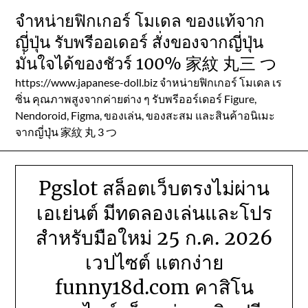
Skip
จำหน่ายฟิกเกอร์ โมเดล ของแท้จาก
to
ญี่ปุ่น รับพรีออเดอร์ สั่งของจากญี่ปุ่น
content
มั่นใจได้ของชัวร์ 100% 家紋 丸三 つ
https://www.japanese-doll.biz จำหน่ายฟิกเกอร์ โมเดล เร
ซิ่น คุณภาพสูงจากค่ายต่าง ๆ รับพรีออร์เดอร์ Figure,
Nendoroid, Figma, ของเล่น, ของสะสม และสินค้าอนิเมะ
จากญี่ปุ่น 家紋 丸 3 つ
Pgslot สล็อตเว็บตรงไม่ผ่าน
เอเย่นต์ มีทดลองเล่นและโปร
สำหรับมือใหม่ 25 ก.ค. 2026
เวปไซต์ แตกง่าย
funny18d.com คาสิโน