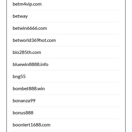
betm4vip.com
betway
betwin6666.com
betworld369hot.com
bio285th.com
bluewin8888.info
bng55
bombet888.win
bonanza99
bonus888
boonlert1688.com