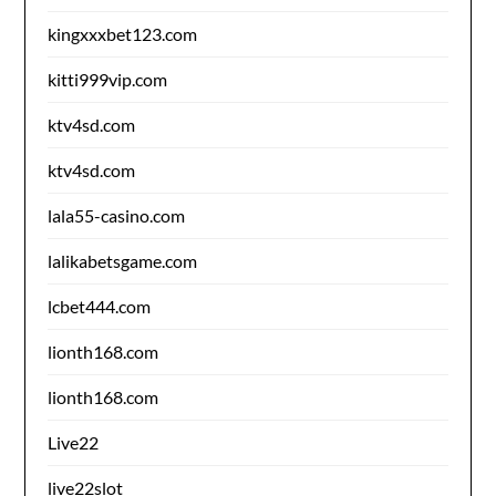
kingxxxbet123.com
kitti999vip.com
ktv4sd.com
ktv4sd.com
lala55-casino.com
lalikabetsgame.com
lcbet444.com
lionth168.com
lionth168.com
Live22
live22slot