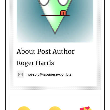
About Post Author
Roger Harris
noreply@japanese-doll.biz