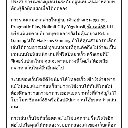
ประสบการณ์ของผู้เล่นในระดับที่ผู้ที่เคยเล่นมาหลายที่
ต้องรู้สึกผิดแผกเมื่อได้ทดลอง
การรวมเกมจากค่ายใหญ่ๆยกตัวอย่างเช่น pgslot ,
Pragmatic Play, Nolimit City, Yggdrasil,
ซีเกมส์68
JILI
หรือแม้แต่ค่ายที่บางบุคคลอาจยังไม่คุ้นอย่าง Relax
Gaming หรือ Hacksaw Gaming ทำให้คุณสามารถเลือก
เล่นได้ตามอารมณ์ ทุกแนวเกมที่คุณคิดถึง ไม่ว่าจะเป็น
เกมแบบโบนัสหนัก เกมที่ฟรีสปินมาเร็ว หรือเกมที่มี
ฟีเจอร์แปลกใหม่ คุณจะหาพบตรงนี้โดยไม่ต้องเสีย
เวลาหาเว็บไซต์อื่นอีกต่อไป
ระบบของเว็บไซต์ดีไซน์มาให้โหลดเร็ว เข้าใจง่าย หาก
แม้ไม่เคยเล่นมาก่อนก็สามารถใช้งานได้ทันทีโดยไม่
ต้องศึกษารายการอาหารเยอะแยะ รวมทั้งที่สำคัญไม่มี
โปรโมท ซีเกมส์68 หรือป๊อปอัปมากวนโอ๊ยระหว่างเล่น
เกม
การเล่น เว็บไซต์สล็อตต จะไม่ใช่แค่ความรื่นเริงใจอีก
ต่อไป เมื่อคุณได้ทดลองระบบทดลองเล่นของ เว็บสล็อต