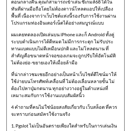
ตอนกลางคืน คุณก็สามารถเข้าเล่น ซีเกมส์68 ได้ใน
ทันทีผ่านมือถือโดยไม่ต้องดาวน์โหลดแอปให้เปลือง
พื้นที่ เนื่องจากว่าเว็บไซต์แห่งนี้รองรับการใช้งานผ่าน
โปรแกรมท่องอินเตอร์เน็ตได้อย่างสมบูรณ์แบบ
ผมเคยทดลองเปิดเล่นบน iPhone และก็ Android ทั้งคู่
ระบบดำเนินการได้ดีหมด ไม่มีการกระตุก ไม่รับประ
ทานแบตแบบไม่ดีเหมือนปกติ และไม่โหลดนาน ที่
สำคัญคือขนาดหน้าจอของเกมจะถูกปรับให้อัตโนมัติ
ไม่ต้องย่อ-ขยายเองให้เมื่อยล้ามือ
ที่น่ากล่าวชมเชยอีกอย่างเป็นหน้าเว็บไซต์ดีไซน์มาให้
ใช้ง่ายบนโทรศัพท์เคลื่อนที่ ไม่ต้องเลื่อนหลายขั้น ไม่
ต้องไปหาปุ่มกดนาน ทุกอย่างวางอยู่ในตำแหน่งที่
เหมาะสมกับการใช้งานแบบสัมผัสนิ้ว
4 คำถามที่คนไม่ใช่น้อยสงสัยเกี่ยวกับ เว็บสล็อต ที่ควร
จะทราบก่อนสมัครใช้งานจริง
1. Pgslot ไม่เป็นอันตรายเพียงใดสำหรับในการเล่นเงิน