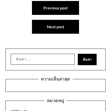
แนะแนว
Previous post
เรื่อง
Next post
ค้นหา
สำหรับ:
ความเห็นล่าสุด
หมวดหมู่