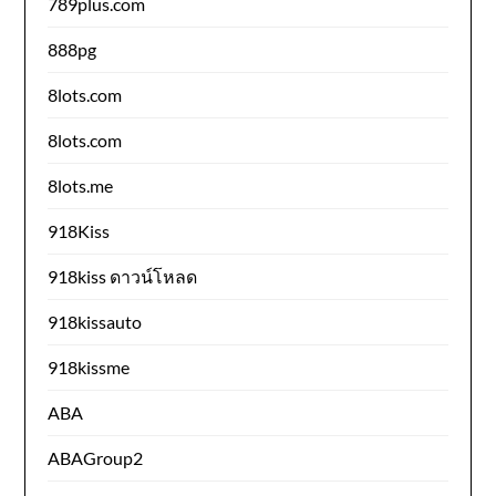
789plus.com
888pg
8lots.com
8lots.com
8lots.me
918Kiss
918kiss ดาวน์โหลด
918kissauto
918kissme
ABA
ABAGroup2