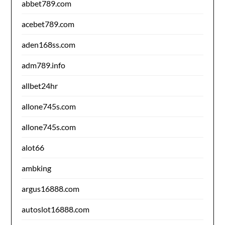
abbet789.com
acebet789.com
aden168ss.com
adm789.info
allbet24hr
allone745s.com
allone745s.com
alot66
ambking
argus16888.com
autoslot16888.com