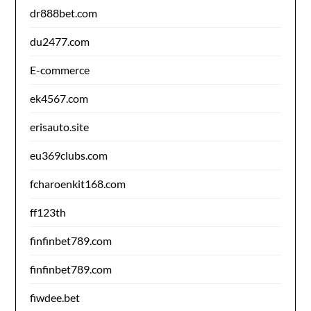
dr888bet.com
du2477.com
E-commerce
ek4567.com
erisauto.site
eu369clubs.com
fcharoenkit168.com
ff123th
finfinbet789.com
finfinbet789.com
fiwdee.bet