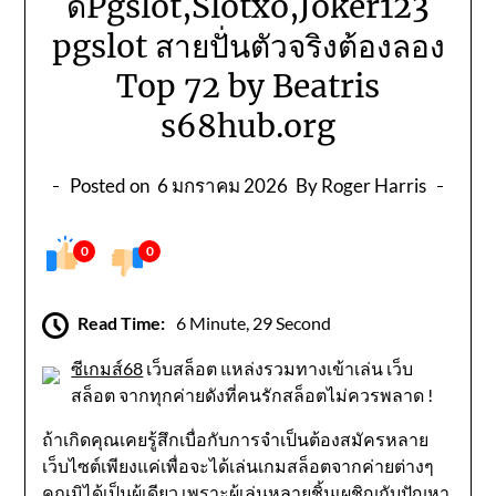
ดีPgslot,Slotxo,Joker123
pgslot สายปั่นตัวจริงต้องลอง
Top 72 by Beatris
s68hub.org
Posted on
6 มกราคม 2026
By Roger Harris
0
0
Read Time:
6 Minute, 29 Second
ซีเกมส์68
เว็บสล็อต แหล่งรวมทางเข้าเล่น เว็บ
สล็อต จากทุกค่ายดังที่คนรักสล็อตไม่ควรพลาด !
ถ้าเกิดคุณเคยรู้สึกเบื่อกับการจำเป็นต้องสมัครหลาย
เว็บไซต์เพียงแค่เพื่อจะได้เล่นเกมสล็อตจากค่ายต่างๆ
คุณมิได้เป็นผู้เดียว เพราะผู้เล่นหลายชิ้นเผชิญกับปัญหา