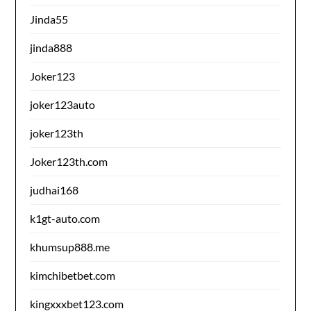
Jinda55
jinda888
Joker123
joker123auto
joker123th
Joker123th.com
judhai168
k1gt-auto.com
khumsup888.me
kimchibetbet.com
kingxxxbet123.com