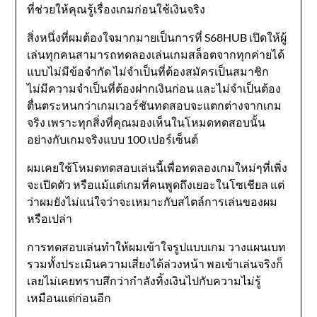
ที่ช่วยให้คุณรู้เรื่องเกมก่อนใช้เงินจริง
สิ่งหนึ่งที่ผมต้องใจมากมายเป็นการที่ S68HUB เปิดให้ผู้
เล่นทุกคนสามารถทดลองเล่นเกมสล็อตจากทุกค่ายได้
แบบไม่มีข้อจำกัด ไม่จำเป็นที่ต้องสมัครเป็นสมาชิก
ไม่มีความจำเป็นที่ต้องฝากเงินก่อน และไม่จำเป็นต้อง
ตื่นตระหนกว่าเกมเวอร์ชันทดสอบจะแตกต่างจากเกม
จริง เพราะทุกสิ่งที่คุณมองเห็นในโหมดทดสอบนั้น
อย่างกับเกมจริงแบบ 100 เปอร์เซ็นต์
ผมเคยใช้โหมดทดสอบเล่นนี้เพื่อทดลองเกมใหม่ๆที่เพิ่ง
จะเปิดตัว หรือแม้แต่เกมที่คนพูดถึงเยอะในโซเชียล แต่
ว่าผมยังไม่แน่ใจว่าจะเหมาะกับสไตล์การเล่นของผม
หรือเปล่า
การทดสอบเล่นทำให้ผมเข้าใจรูปแบบเกม วางแผนเบท
รวมทั้งประเมินความเสี่ยงได้ล่วงหน้า พอเข้าเล่นจริงก็
เลยไม่เคยทราบสึกว่ากำลังทิ้งเงินไปกับความไม่รู้
เหมือนแต่ก่อนอีก