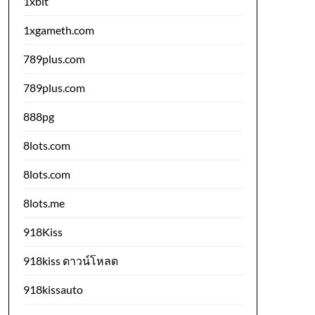
1xbit
1xgameth.com
789plus.com
789plus.com
888pg
8lots.com
8lots.com
8lots.me
918Kiss
918kiss ดาวน์โหลด
918kissauto