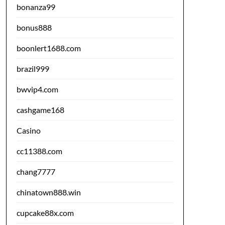
bonanza99
bonus888
boonlert1688.com
brazil999
bwvip4.com
cashgame168
Casino
cc11388.com
chang7777
chinatown888.win
cupcake88x.com