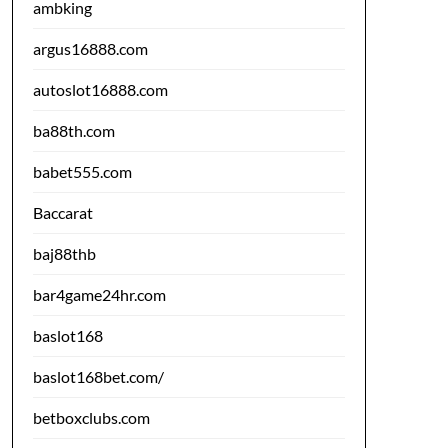
ambking
argus16888.com
autoslot16888.com
ba88th.com
babet555.com
Baccarat
baj88thb
bar4game24hr.com
baslot168
baslot168bet.com/
betboxclubs.com