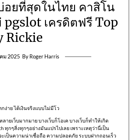
่อยที่สุดในไทย คาสิโน
่ pgslot เครดิตฟรี Top
y Rickie
าคม 2025
By Roger Harris
กง่าย ได้เงินจริงแบบไม่มีโว
ยเว็บมากมาย บางเว็บก็โอเค บางเว็บก็ทำให้เกิด
 ทุกๆสิ่งทุกๆอย่างมันแปรไปเลย เพราะเหตุว่านี่เป็น
าจะเป็นความน่าเชื่อถือ ความปลอดภัย ระบบฝากถอนเร็ว