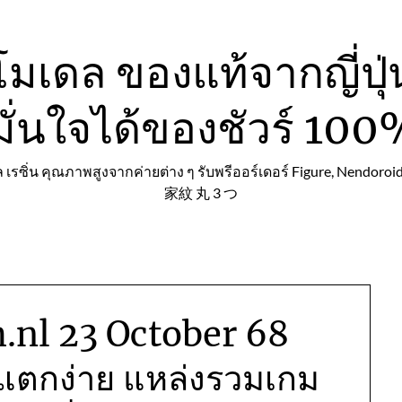
มเดล ของแท้จากญี่ปุ่น 
น มั่นใจได้ของชัวร์
 เรซิ่น คุณภาพสูงจากค่ายต่าง ๆ รับพรีออร์เดอร์ Figure, Nendoroi
家紋 丸 3 つ
h.nl 23 October 68
 แตกง่าย แหล่งรวมเกม