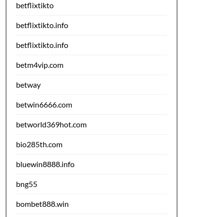
betflixtikto
betflixtikto.info
betflixtikto.info
betm4vip.com
betway
betwin6666.com
betworld369hot.com
bio285th.com
bluewin8888.info
bng55
bombet888.win