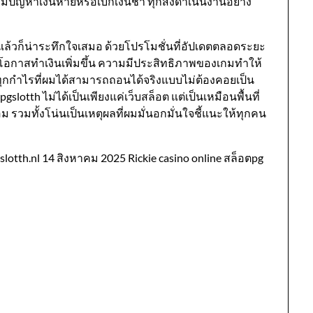
่มีปัญหาเงินหายหรือเบิกเงินช้า ทุกสิ่งดำเนินงานอย่าง
้วก็น่าระทึกใจเสมอ ด้วยโปรโมชั่นที่อัปเดตตลอดระยะ
็มีโอกาสทำเงินเพิ่มขึ้น ความมีประสิทธิภาพของเกมทำให้
ทุกกำไรที่ผมได้สามารถถอนได้จริงแบบไม่ต้องคอยเป็น
slotth ไม่ได้เป็นเพียงแค่เว็บสล็อต แต่เป็นเหมือนพื้นที่
รวมทั้งโน่นเป็นเหตุผลที่ผมมั่นอกมั่นใจชี้แนะให้ทุกคน
gslotth.nl 14 สิงหาคม 2025 Rickie casino online สล็อตpg