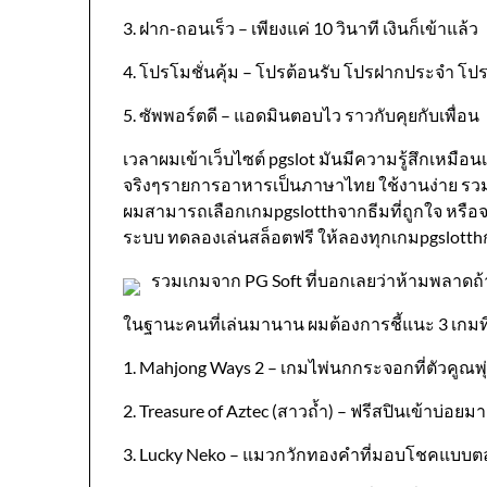
3. ฝาก-ถอนเร็ว – เพียงแค่ 10 วินาที เงินก็เข้าแล้ว
4. โปรโมชั่นคุ้ม – โปรต้อนรับ โปรฝากประจำ โป
5. ซัพพอร์ตดี – แอดมินตอบไว ราวกับคุยกับเพื่อน
เวลาผมเข้าเว็บไซต์ pgslot มันมีความรู้สึกเหม
จริงๆรายการอาหารเป็นภาษาไทย ใช้งานง่าย รว
ผมสามารถเลือกเกมpgslotthจากธีมที่ถูกใจ หรือจ
ระบบ ทดลองเล่นสล็อตฟรี ให้ลองทุกเกมpgslotthก
รวมเกมจาก PG Soft ที่บอกเลยว่าห้ามพลาดถ้
ในฐานะคนที่เล่นมานาน ผมต้องการชี้แนะ 3 เกมที่
1. Mahjong Ways 2 – เกมไพ่นกกระจอกที่ตัวคูณพ
2. Treasure of Aztec (สาวถ้ำ) – ฟรีสปินเข้าบ่อยม
3. Lucky Neko – แมวกวักทองคำที่มอบโชคแบบ