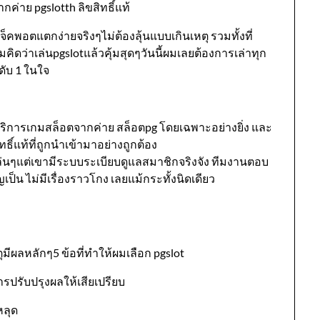
กค่าย pgslotth ลิขสิทธิ์แท้
จ็คพอตแตกง่ายจริงๆไม่ต้องลุ้นแบบเกินเหตุ รวมทั้งที่
คิดว่าเล่นpgslotแล้วคุ้มสุดๆวันนี้ผมเลยต้องการเล่าทุก
ดับ 1 ในใจ
ห้บริการเกมสล็อตจากค่าย สล็อตpg โดยเฉพาะอย่างยิ่ง และ
ทธิ์แท้ที่ถูกนำเข้ามาอย่างถูกต้อง
บบเล่นๆแต่เขามีระบบระเบียบดูแลสมาชิกจริงจัง ทีมงานตอบ
ป็น ไม่มีเรื่องราวโกง เลยแม้กระทั้งนิดเดียว
ุมีผลหลักๆ5 ข้อที่ทำให้ผมเลือก pgslot
การปรับปรุงผลให้เสียเปรียบ
หลุด