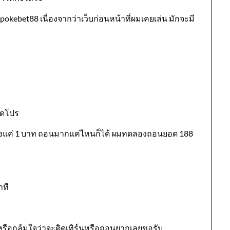
 pokebet88 เนื่องจากว่าเว็บก่อนหน้าที่ผมเคยเล่น มักจะมี
้กดโปร
เพียงแค่ 1 บาท ถอนมากแค่ไหนก็ได้ ผมทดลองถอนยอด 188
าที
หรือกลุ้มใจว่าจะติดเทิร์นหรือถอนยากเลยขอรับ