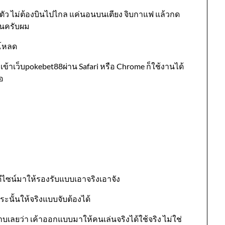
ตัว ไม่ต้องบินไปไกล แค่นอนบนเตียง จิบกาแฟ แล้วกด
กันครับผม
งโหลด
่เข้าเว็บpokebet88ผ่าน Safari หรือ Chrome ก็ใช้งานได้
อ
ีไซน์มาให้รองรับแบบเอาจริงเอาจัง
ะนั้นให้จริงแบบจับต้องได้
ลยว่า เค้าออกแบบมาให้คนเล่นจริงได้ใช้จริง ไม่ใช่