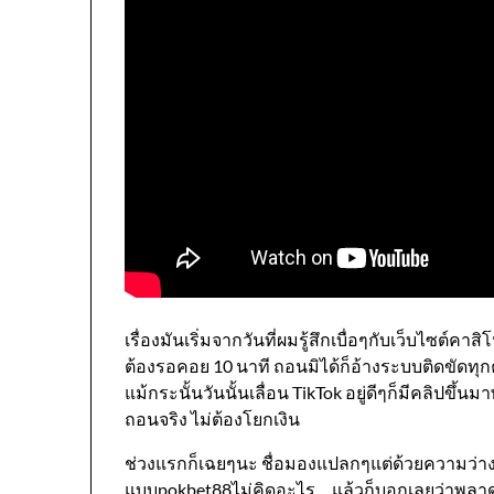
เรื่องมันเริ่มจากวันที่ผมรู้สึกเบื่อๆกับเว็บไซต์คาสิ
ต้องรอคอย 10 นาที ถอนมิได้ก็อ้างระบบติดขัดทุกค
แม้กระนั้นวันนั้นเลื่อน TikTok อยู่ดีๆก็มีคลิปขึ้
ถอนจริง ไม่ต้องโยกเงิน
ช่วงแรกก็เฉยๆนะ ชื่อมองแปลกๆแต่ด้วยความว่าง
แบบpokbet88ไม่คิดอะไร… แล้วก็บอกเลยว่าพลา