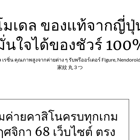
มเดล ของแท้จากญี่ปุ่น 
น มั่นใจได้ของชัวร์
 เรซิ่น คุณภาพสูงจากค่ายต่าง ๆ รับพรีออร์เดอร์ Figure, Nendoroi
家紋 丸 3 つ
วมค่ายคาสิโนครบทุกเกม
ฤศจิกา 68 เว็บไซต์ ตรง