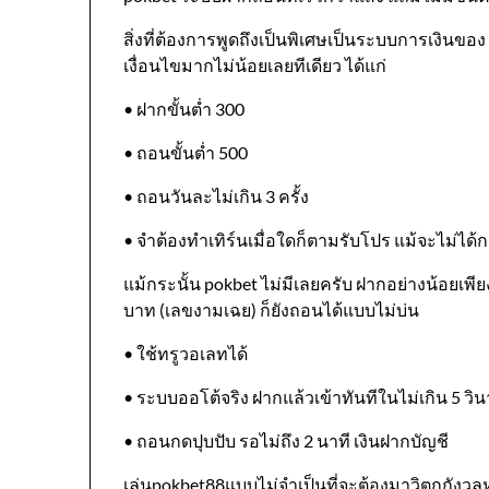
สิ่งที่ต้องการพูดถึงเป็นพิเศษเป็นระบบการเงินของ
เงื่อนไขมากไม่น้อยเลยทีเดียว ได้แก่
• ฝากขั้นต่ำ 300
• ถอนขั้นต่ำ 500
• ถอนวันละไม่เกิน 3 ครั้ง
• จำต้องทำเทิร์นเมื่อใดก็ตามรับโปร แม้จะไม่ได
แม้กระนั้น pokbet ไม่มีเลยครับ ฝากอย่างน้อย
บาท (เลขงามเฉย) ก็ยังถอนได้แบบไม่บ่น
• ใช้ทรูวอเลทได้
• ระบบออโต้จริง ฝากแล้วเข้าทันทีในไม่เกิน 5 วิน
• ถอนกดปุบปับ รอไม่ถึง 2 นาที เงินฝากบัญชี
เล่นpokbet88แบบไม่จำเป็นที่จะต้องมาวิตกกังวล