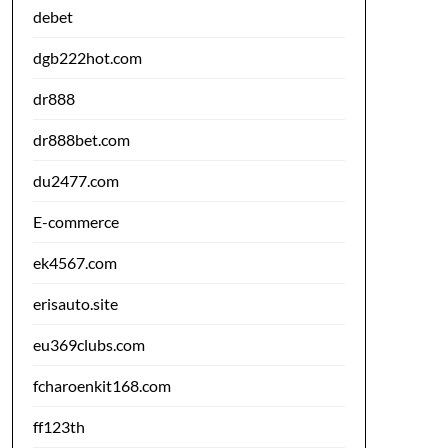
debet
dgb222hot.com
dr888
dr888bet.com
du2477.com
E-commerce
ek4567.com
erisauto.site
eu369clubs.com
fcharoenkit168.com
ff123th