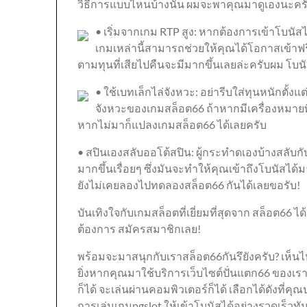
วิธีการแบบไหนบ้างนั้น ผมจะพาคุณมาดูเองนะครั
• เริ่มจากเกม RTP สูง: หากต้องการเข้าโบนัส
เกมเหล่านี้สามารถช่วยให้คุณได้โอกาสเข้าฟร
ตามทุนที่เสียไปคืนจะมีมากขึ้นเลยล่ะครับผม โบนั
• ใช้เบทเล็กไล่จังหวะ: อย่ารีบใส่ทุนหนักตั้งแต
จังหวะของเกมสล็อต66 ถ้าหากมีเครื่องหมายพ
หากไม่มาก็แปลงเกมสล็อต66 ได้เลยครับ
• สปินเองสลับออโต้สปิน: ผู้กระทำดเองบ้างสลับ
มากขึ้นเรื่อยๆ ซึ่งมันจะทำให้คุณเข้าถึงโบนัสได
ยังไม่เคยลองไปทดลองสล็อต66 กันได้เลยขอรับ!
บันเทิงใจกับเกมสล็อตที่เยี่ยมที่สุดจาก สล็อต66 ได
ต้องการ สมัครสมาชิกเลย!
พร้อมจะมาสนุกกับเราสล็อต66กันรึยังครับ? เห็น
ยิ่งหากคุณมาใช้บริการเว็บไซต์ปั่นแตก66 ของเราด้
ก็ได้ จะเล่นผ่านคอมพิวเตอร์ก็ได้ เลือกได้ดังที
การเล่นเกมpgslot ให้เข้าโบนัสได้อย่างรวดเร็วท