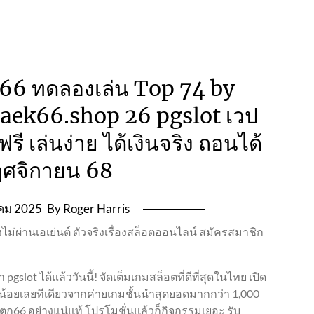
ตก66 ทดลองเล่น Top 74 by
ek66.shop 26 pgslot เวป
ี เล่นง่าย ได้เงินจริง ถอนได้
พฤศจิกายน 68
าคม 2025
By Roger Harris
รงไม่ผ่านเอเย่นต์ ตัวจริงเรื่องสล็อตออนไลน์ สมัครสมาชิก
lot ได้แล้ววันนี้! จัดเต็มเกมสล็อตที่ดีที่สุดในไทย เปิด
่น้อยเลยทีเดียวจากค่ายเกมชั้นนำสุดยอดมากกว่า 1,000
นแตก66 อย่างแน่แท้ โปรโมชั่นแล้วก็กิจกรรมเยอะ รับ