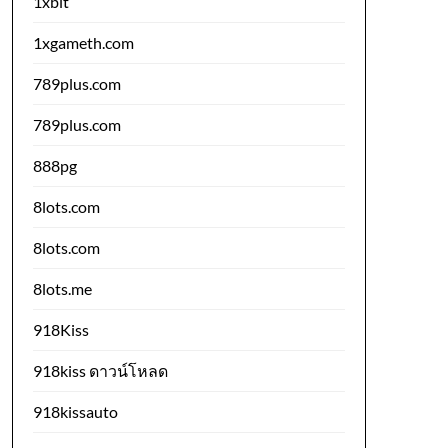
1xbit
1xgameth.com
789plus.com
789plus.com
888pg
8lots.com
8lots.com
8lots.me
918Kiss
918kiss ดาวน์โหลด
918kissauto