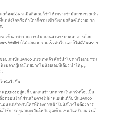
่นสล็อต66 ผ่านมือถือเลยก็ว่าได้ เพราะว่ามันสามารถเล่น
่ที่แหน่งใดหรือทำใดๆก็ตาม เข้าถึงเกมสล็อตได้ง่ายมาก
ับ
รถเข้ามาทำรายการฝากถอนผ่านระบบธนาคารด้วย
ney Wallet ก็ได้ สะดวก รวดเร็วทันใจ และก็ไม่มีอันตราย
บเกมปั่นแตก66 แนวเทพเจ้า สัตว์นำโชค หรือเกมรวม
นิยมจากผู้เล่นไทยมากไม่น้อยเลยทีเดียว ทำให้ pg
อง
โบนัสไวขึ้น!
pgslot อยู่ล่ะก็ บอกเลยว่า บทความในพาร์ทนี้จะเป็น
อตออนไลน์ผ่านเว็บตรงไม่ผ่านเอเย่นต์กับ ปั่นแตก66
นอน แต่สำหรับใครที่ต้องการเข้าโบนัสไวๆไม่ต้องการ
มีวิธีการดีๆมาแบ่งปันให้กับคุณด้วยเช่นกันครับผม จะมี