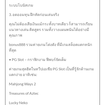
ระบบโบนัสเกม
3. อดออมทุน ฝึกหัดก่อนเล่นจริง
คุณไม่ต้องเสียเงินแม้กระทั้งบาทเดียว ก็สามารถเรียน
แนวทางเล่น คิดสูตร รวมทั้งวางแผนพนันได้อย่างมี
คุณภาพ
bonus888 รวมค่ายเกมโด่งดัง ที่มีเกมสล็อตแตกหนัก
ที่สุด
• PG Slot – กราฟิกงาม ฟีพบร์จัดเต็ม
ค่ายเกมสุดฮิตในทวีปเอเชีย PG Slot เป็นที่รู้จักด้านเกม
แตกง่าย อาทิเช่น:
Mahjong Ways 2
Treasures of Aztec
Lucky Neko