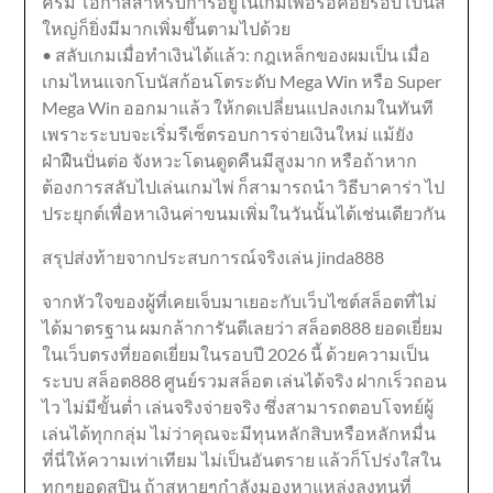
ครึ้ม โอกาสสำหรับการอยู่ในเกมเพื่อรอคอยรอบโบนัส
ใหญ่ก็ยิ่งมีมากเพิ่มขึ้นตามไปด้วย
• สลับเกมเมื่อทำเงินได้แล้ว: กฎเหล็กของผมเป็น เมื่อ
เกมไหนแจกโบนัสก้อนโตระดับ Mega Win หรือ Super
Mega Win ออกมาแล้ว ให้กดเปลี่ยนแปลงเกมในทันที
เพราะระบบจะเริ่มรีเซ็ตรอบการจ่ายเงินใหม่ แม้ยัง
ฝ่าฝืนปั่นต่อ จังหวะโดนดูดคืนมีสูงมาก หรือถ้าหาก
ต้องการสลับไปเล่นเกมไพ่ ก็สามารถนำ วิธีบาคาร่า ไป
ประยุกต์เพื่อหาเงินค่าขนมเพิ่มในวันนั้นได้เช่นเดียวกัน
สรุปส่งท้ายจากประสบการณ์จริงเล่น jinda888
จากหัวใจของผู้ที่เคยเจ็บมาเยอะกับเว็บไซต์สล็อตที่ไม่
ได้มาตรฐาน ผมกล้าการันตีเลยว่า สล็อต888 ยอดเยี่ยม
ในเว็บตรงที่ยอดเยี่ยมในรอบปี 2026 นี้ ด้วยความเป็น
ระบบ สล็อต888 ศูนย์รวมสล็อต เล่นได้จริง ฝากเร็วถอน
ไว ไม่มีขั้นต่ำ เล่นจริงจ่ายจริง ซึ่งสามารถตอบโจทย์ผู้
เล่นได้ทุกกลุ่ม ไม่ว่าคุณจะมีทุนหลักสิบหรือหลักหมื่น
ที่นี่ให้ความเท่าเทียม ไม่เป็นอันตราย แล้วก็โปร่งใสใน
ทุกๆยอดสปิน ถ้าสหายๆกำลังมองหาแหล่งลงทุนที่