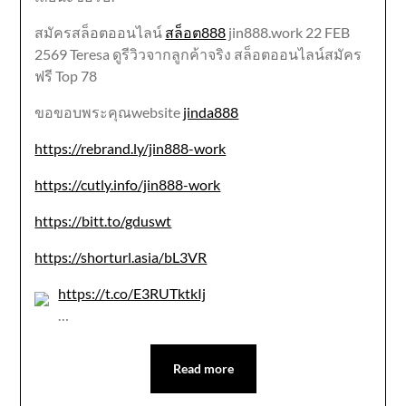
สมัครสล็อตออนไลน์
สล็อต888
jin888.work 22 FEB
2569 Teresa ดูรีวิวจากลูกค้าจริง สล็อตออนไลน์สมัคร
ฟรี Top 78
ขอขอบพระคุณwebsite
jinda888
https://rebrand.ly/jin888-work
https://cutly.info/jin888-work
https://bitt.to/gduswt
https://shorturl.asia/bL3VR
https://t.co/E3RUTktkIj
…
Read more