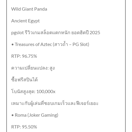
Wild Giant Panda
Ancient Egypt
pgslot รีวิวเกมสล็อตแตกหนัก ยอดฮิตปี 2025
• Treasures of Aztec (สาวถ้ำ – PG Slot)
RTP: 96.75%
ความเปลี่ยนแปลง: สูง
ซื้อฟรีสปินได้
โบนัสสูงสุด: 100,000x
เหมาะกับผู้เล่นที่ชอบเกมเร็วและฟีเจอร์เยอะ
• Roma (Joker Gaming)
RTP: 95.50%