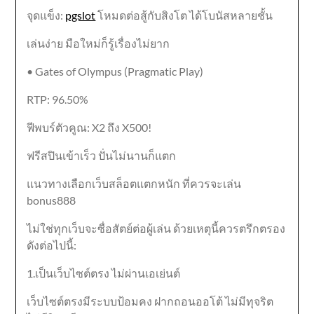
จุดแข็ง:
pgslot
โหมดต่อสู้กับสิงโต ได้โบนัสหลายชั้น
เล่นง่าย มือใหม่ก็รู้เรื่องไม่ยาก
• Gates of Olympus (Pragmatic Play)
RTP: 96.50%
ฟีพบร์ตัวคูณ: X2 ถึง X500!
ฟรีสปินเข้าเร็ว ปั่นไม่นานก็แตก
แนวทางเลือกเว็บสล็อตแตกหนัก ที่ควรจะเล่น
bonus888
ไม่ใช่ทุกเว็บจะซื่อสัตย์ต่อผู้เล่น ด้วยเหตุนี้ควรตรึกตรอง
ดังต่อไปนี้:
1.เป็นเว็บไซต์ตรง ไม่ผ่านเอเย่นต์
เว็บไซต์ตรงมีระบบป้อมคง ฝากถอนออโต้ ไม่มีทุจริต