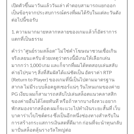
เปิดตัวขึ้นมาวันแล้ววันเล่า คำตอบสามารถแยกออก
เป็นข้อๆจากประสบการณ์ตรงที่ผมได้รับในแต่ละวันดัง
ต่อไปนี้ขอรับ
1. ความมากมายหลากหลายของเกมแล้วก็อัตราการ
แตกที่เป็นธรรม
คำว่า “ศูนย์รวมสล็อต” ไม่ใช่คำโฆษณาชวนเชื่อเกิน
จริงเลยนะครับ ด้วยเหตุว่าตรงนี้มีเกมให้เลือกเล่น
มากกว่า 1,000 เกม และก็จากที่ผมได้ทดสอบเล่นสลับ
ค่ายไปๆมาๆ สิ่งที่สัมผัสได้แน่ชัดเป็น อัตราค่า RTP
(Return to Player) ของเกมที่นี่เป็นไปตามมาตรฐาน
สากล ไม่มีระบบล็อคยูสเซอร์แน่ๆ วันไหนเกมของค่าย
PG เงียบ ผมก็สามารถสลับไปเล่นสล็อตแนวคลาสสิก
ของค่ายอื่นได้โดยทันที หรือถ้าหากบางจังหวะอยาก
พักสมองจากสล็อต ผมก็จะแวะไปทำเงินระยะสั้นที่ เว็บ
บาคาร่าเว็บไซต์ตรง ซึ่งเป็นอีกหนึ่งช่องทางสำหรับใน
การสร้างกระแสการเงินสดที่ดีมาก ก่อนที่จะนำทุนกลับ
มาปั่นสล็อตลุ้นรางวัลใหญ่ต่อ