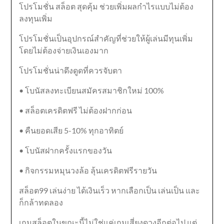
โปรโมชั่น สล็อต สุดคุ้ม ช่วยเพิ่มผลกำไรแบบไม่ต้อง
ลงทุนเพิ่ม
โปรโมชั่นเป็นอุปกรณ์สำคัญที่ช่วยให้ผู้เล่นมีทุนเพิ่ม
โดยไม่ต้องจ่ายเงินเองมาก
โปรโมชั่นน่าดึงดูดที่ควรจับตา
• โบนัสลงทะเบียนสมัครสมาชิกใหม่ 100%
• สล็อตเครดิตฟรี ไม่ต้องฝากก่อน
• คืนยอดเสีย 5-10% ทุกอาทิตย์
• โบนัสฝากครั้งแรกของวัน
• กิจกรรมหมุนวงล้อ ลุ้นเครดิตฟรีรายวัน
สล็อต99 เล่นง่าย ได้เงินเร็ว หากเลือกเป็น เล่นเป็น และ
ก็กล้าทดลอง
เกมสล็อตในขณะนี้ไม่ใช่แค่เกมเสี่ยงดวงอีกต่อไป แต่