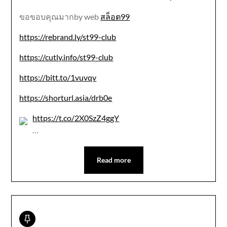
ขอขอบคุณมากby web
สล็อต99
https://rebrand.ly/st99-club
https://cutly.info/st99-club
https://bitt.to/1vuvqv
https://shorturl.asia/drb0e
https://t.co/2X0SzZ4ggY
…
Read more