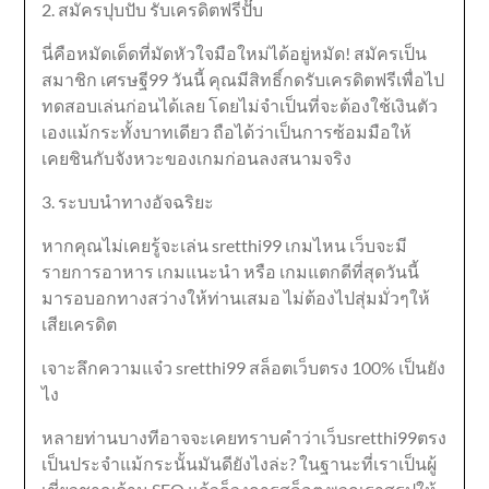
2. สมัครปุบปับ รับเครดิตฟรีปั๊บ
นี่คือหมัดเด็ดที่มัดหัวใจมือใหม่ได้อยู่หมัด! สมัครเป็น
สมาชิก เศรษฐี99 วันนี้ คุณมีสิทธิ์กดรับเครดิตฟรีเพื่อไป
ทดสอบเล่นก่อนได้เลย โดยไม่จำเป็นที่จะต้องใช้เงินตัว
เองแม้กระทั้งบาทเดียว ถือได้ว่าเป็นการซ้อมมือให้
เคยชินกับจังหวะของเกมก่อนลงสนามจริง
3. ระบบนำทางอัจฉริยะ
หากคุณไม่เคยรู้จะเล่น sretthi99 เกมไหน เว็บจะมี
รายการอาหาร เกมแนะนำ หรือ เกมแตกดีที่สุดวันนี้
มารอบอกทางสว่างให้ท่านเสมอ ไม่ต้องไปสุ่มมั่วๆให้
เสียเครดิต
เจาะลึกความแจ๋ว sretthi99 สล็อตเว็บตรง 100% เป็นยัง
ไง
หลายท่านบางทีอาจจะเคยทราบคำว่าเว็บsretthi99ตรง
เป็นประจำแม้กระนั้นมันดียังไงล่ะ? ในฐานะที่เราเป็นผู้