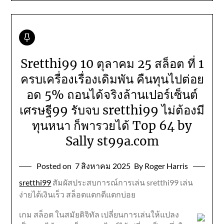
Sretthi99 10 ตุลาคม 25 สล็อต ที่ 1
ครบเครื่องเรื่องเดิมพัน คืนทุนไปต่อย
อด 5% ถอนได้จริงล้านเปอร์เซ็นต์
เศรษฐี99 รับจบ sretthi99 ไม่ต้องมี
ทุนหนา ก็พารวยได้ Top 64 by
Sally st99a.com
Posted on
7 สิงหาคม 2025
By Roger Harris
sretthi99
สัมผัสประสบการณ์การเล่น sretthi99 เล่น
ง่ายได้เงินเร็ว สล็อตแตกดีแตกบ่อย
เกม สล็อต ในสมัยดิจิทัล เปลี่ยนการเล่นให้แปลง