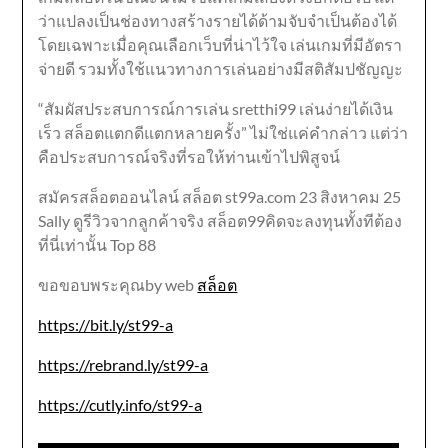
ว่าแปลงเป็นช่องทางสร้างรายได้ด้ามจับจำเป็นต้องได้
โดยเฉพาะเมื่อคุณเลือกเว็บที่น่าไว้ใจ เล่นเกมที่มีอัตรา
จ่ายดี รวมทั้งใช้แนวทางการเล่นอย่างมีสติสัมปชัญญะ
“สัมผัสประสบการณ์การเล่น sretthi99 เล่นง่ายได้เงิน
เร็ว สล็อตแตกดีแตกหลายครั้ง” ไม่ใช่แค่คำกล่าว แต่ว่า
คือประสบการณ์จริงที่รอให้ท่านเข้าไปพิสูจน์
สมัครสล็อตออนไลน์ สล็อต st99a.com 23 สิงหาคม 25
Sally ดูรีวิวจากลูกค้าจริง สล็อต99คิดจะลงทุนทั้งทีต้อง
ที่นี่เท่านั้น Top 88
ขอขอบพระคุณby web
สล็อต
https://bit.ly/st99-a
https://rebrand.ly/st99-a
https://cutly.info/st99-a