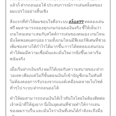
แล้วก็ ฝากถอนออโต้ ประสบการณ์การเล่นสล็อตของ
ผมแปรไปอย่างสิ้นเชิง
สิ่งแรกที่ทำให้ผมชอบใจคือระบบ
สล็อต99
ทดลองเล่น
ฟรี ผมสามารถลองทุกเกมก่อนลงเงินจริง ชี้ให้เห็นว่า
เกมไหนเหมาะสมกับสไตล์การเล่นของตนเอง เกมไหน
มีแจ็คพอตแตกบ่อย รวมทั้งเกมไหนมีฟีเจอร์พิเศษที่ช่วย
เพิ่มช่องทางได้กำไรได้มากขึ้น การได้ทดลองเล่นก่อน
ทำให้ผมมีความเชื่อมั่นและมั่นใจมากยิ่งขึ้นเวลาเริ่ม
พนันจริง
เมื่อเริ่มฝากเงินจริง ผมก็ได้เจอกับความสบายของ ฝาก
วอเลท เพียงแค่ไม่กี่ขั้นตอนเงินก็เข้าบัญชีเกมในทันที
ไม่ต้องคอยการรับรองจากแบงค์เหมือนหลายเว็บไซต์
ทั่วๆไป ระบบ ฝากถอนออโต้
ทำให้ผมสามารถถอนเงินได้เร็วทันใจโดยไม่ต้องติดต่อ
เจ้าหน้าที่ให้ยุ่งยาก นี่เป็นจุดเด่นที่ช่วยทำให้การเล่น
ของผมราบรื่น และมั่นใจว่าเงินที่เล่นได้กำลังจะถึงมือ