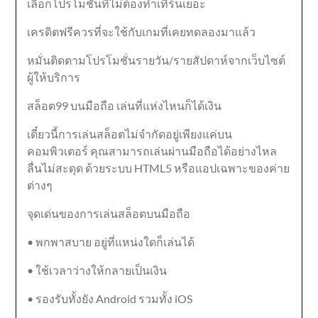
เลือกโปรโมชั่นที่ไม่ต้องทำเทิร์นเยอะ
เครดิตฟรีควรที่จะใช้กับเกมที่เคยทดลองมาแล้ว
หมั่นติดตามโปรโมชั่นรายวัน/รายสัปดาห์จากเว็บไซต์
ผู้ให้บริการ
สล็อต99 บนมือถือ เล่นที่แห่งไหนก็ได้เงิน
เดี๋ยวนี้การเล่นสล็อตไม่จำกัดอยู่เพียงแค่บน
คอมพิวเตอร์ คุณสามารถเล่นผ่านมือถือได้อย่างไหล
ลื่นไม่สะดุด ด้วยระบบ HTML5 หรือแอปเฉพาะของค่าย
ต่างๆ
จุดเด่นของการเล่นสล็อตบนมือถือ
• พกพาสบาย อยู่ที่แหน่งใดก็เล่นได้
• ใช้เวลาว่างให้กลายเป็นเงิน
• รองรับทั้งยัง Android รวมทั้ง iOS