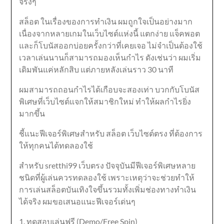
จริงๆ
สล็อต ในเรื่องของการทำเงิน ผมถูกใจเป็นอย่างมาก
เนื่องจากหลายเกมในเว็บไซต์แห่งนี้ แตกง่าย แจ็คพอต
และก็โบนัสออกบ่อยครั้งกว่าที่เคยเจอ ไม่จำเป็นต้องใช้
เวลาเล่นนานก็สามารถมองเห็นกำไร ดังเช่นว่า ผมเริ่ม
เดิมพันแค่หลักสิบ แต่ภายหลังเล่นราว 30 นาที
ผมสามารถถอนกำไรได้เกือบจะสองเท่า บวกกับโบนัส
พิเศษที่เว็บไซต์แจกให้สมาชิกใหม่ ทำให้ผลกำไรยิ่ง
มากขึ้น
ชี้แนะฟีเจอร์พิเศษสำหรับ สล็อต เว็บไซต์ตรง ที่ต้องการ
ให้ทุกคนได้ทดลองใช้
สำหรับ sretthi99 เว็บตรง ปัจจุบันมีฟีเจอร์พิเศษหลาย
ชนิดที่ผู้เล่นควรทดลองใช้ เพราะเหตุว่าจะช่วยทำให้
การเล่นสล็อตบันเทิงใจขึ้นรวมทั้งเพิ่มช่องทางทำเงิน
ได้จริง ผมขอเสนอแนะฟีเจอร์เด่นๆ
1. ทดสอบเล่นฟรี (Demo/Free Spin)