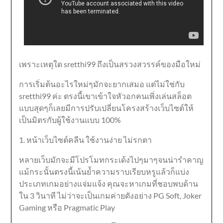
เพราะเหตุใด sretthi99 ถึงเป็นสรวงสวรรค์ของมือใหม่
การเริ่มต้นอะไรใหม่ๆมักจะยากเสมอ แต่ไม่ใช่กับ
sretthi99 ค่ะ ตรงนี้เขาเข้าใจหัวอกคนเพิ่งเล่นสล็อต
แบบสุดๆก็เลยมีการปรับเปลี่ยนโครงสร้างเว็บไซต์ให้
เป็นมิตรกับผู้ใช้งานแบบ 100%
1. หน้าเว็บไซต์คลีน ใช้งานง่าย ไม่รกตา
หลายเว็บมักจะมีโปรโมทกระเด้งไปๆมาๆจนน่ารำคาญ
แม้กระนั้นตรงนี้เน้นย้ำความราบเรียบหรูแล้วก็แบ่ง
ประเภทเกมอย่างแจ่มแจ้ง คุณจะหาเกมที่ชอบพบด้าน
ใน 3 วินาที ไม่ว่าจะเป็นเกมค่ายดังอย่าง PG Soft, Joker
Gaming หรือ Pragmatic Play