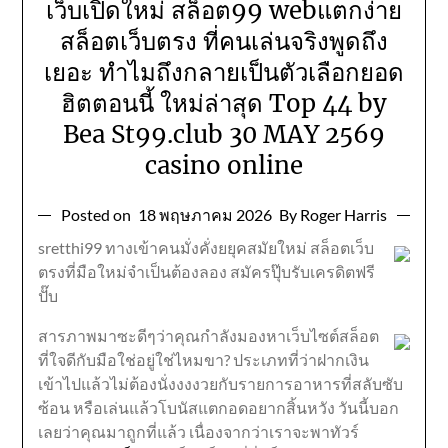
เว็บเปิดใหม่ สล็อต99 webแตกง่าย
สล็อตเว็บตรง ที่คนเล่นจริงพูดถึง
เยอะ ทำไมถึงกลายเป็นตัวเลือกยอด
ฮิตตอนนี้ ใหม่ล่าสุด Top 44 by
Bea St99.club 30 MAY 2569
casino online
Posted on
18 พฤษภาคม 2026
By Roger Harris
sretthi99 ทางเข้าคนมั่งคั่งยยุคสมัยใหม่ สล็อตเว็บ
ตรงที่มือใหม่จำเป็นต้องลอง สมัครปุ๊บรับเครดิตฟรี
ปั๊บ
สารภาพมาซะดีๆว่าคุณกำลังมองหาเว็บไซต์สล็อต
ที่ใจดีกับมือใช่อยู่ใช่ไหมขา? ประเภทที่ว่าฝากเงิน
เข้าไปแล้วไม่ต้องนั่งงงงวยกับรายการอาหารที่สลับซับ
ซ้อน หรือเล่นแล้วโบนัสแตกอดอยากสิ้นหวัง วันนี้บอก
เลยว่าคุณมาถูกที่แล้ว เนื่องจากว่าเราจะพาทัวร์