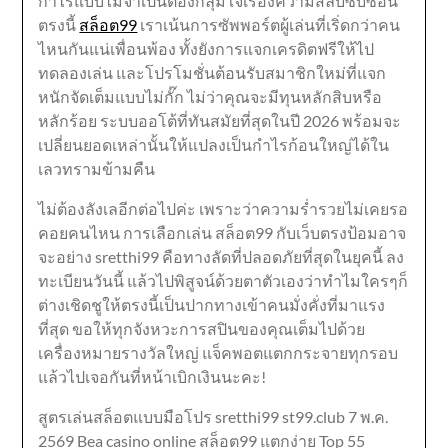
กำไรแบบไม่จำเป็นต้องกลุ้มใจเรื่องความสลับซับซ้อน
ตรงนี้
สล็อต99
เราเน้นการซัพพอร์ตผู้เล่นที่เริ่ดกว่าคน
ไหนกันแน่เพื่อนพ้อง ทั้งยังการแจกเครดิตฟรีให้ไป
ทดลองเล่น และโปรโมชั่นต้อนรับสมาชิกใหม่ที่แจก
หนักจัดเต็มแบบไม่กั๊ก ไม่ว่าคุณจะมีทุนหลักสิบหรือ
หลักร้อย ระบบออโต้ที่ทันสมัยที่สุดในปี 2026 พร้อมจะ
เปลี่ยนยอดเหล่านั้นให้แปลงเป็นกำไรก้อนใหญ่ได้ใน
เลวทรามข้ามคืน
ไม่ต้องลังเลอีกต่อไปค่ะ เพราะว่าความร่ำรวยไม่เคยรอ
คอยคนไหน การเลือกเล่น สล็อต99 กับเว็บตรงป้อมอาจ
จะอย่าง sretthi99 คือทางลัดที่ปลอดภัยที่สุดในยุคนี้ ลง
ทะเบียนวันนี้ แล้วไปพิสูจน์ด้วยตาตัวเองว่าทำไมใครๆก็
ต่างเชิดชูให้ตรงนี้เป็นปากทางเข้าคนมั่งคั่งที่มาแรง
ที่สุด ขอให้ทุกจังหวะการสปินของคุณเต็มไปด้วย
เครื่องหมายรางวัลใหญ่ แจ็คพอตแตกกระจายทุกรอบ
แล้วไปเจอกันที่หน้าเบิกเงินนะคะ!
สูตรเล่นสล็อตแบบมือโปร sretthi99 st99.club 7 พ.ค.
2569 Bea casino online สล็อต99 แตกง่าย Top 55