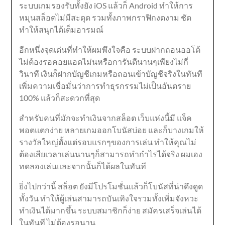
ระบบเกมรองรับทั้งยัง iOS แล้วก็ Android ทำให้การ
หมุนสล็อตไม่มีสะดุด รวมทั้งภาพกราฟิกงดงาม ชัด
ทำให้สนุกได้เต็มอารมณ์
อีกหนึ่งจุดเด่นที่ทำให้ผมพึงใจคือ ระบบฝากถอนออโต้
ไม่ต้องรอคอยแอดไม่นหรือการันตีนานๆเพียงไม่กี่
วินาที เงินก็ฝากบัญชีเกมหรือถอนเข้าบัญชีจริงในทันที
เพิ่มความเชื่อมั่นว่าการทำธุรกรรมไม่เป็นอันตราย
100% แล้วก็สะดวกที่สุด
สำหรับคนที่มักจะทำเงินจากสล็อต เว็บแห่งนี้มี แจ็ค
พอตแตกง่าย หลายเกมออกโบนัสบ่อย และก็บางเกมให้
รางวัลใหญ่ตั้งแต่รอบแรกๆของการเล่น ทำให้คุณไม่
ต้องเสียเวลาเล่นนานๆก็สามารถทำกำไรได้จริง ผมเอง
ทดลองเล่นและจากนั้นก็ได้ผลในทันที
ยิ่งไปกว่านี้ สล็อต ยังมีโปรโมชั่นแล้วก็โบนัสที่น่าดึงดูด
ทั้งวัน ทำให้ผู้เล่นสามารถบันเทิงใจรวมทั้งเพิ่มจังหวะ
ทำเงินได้มากขึ้น ระบบสมาชิกก็ง่าย สมัครเสร็จเล่นได้
ในทันที ไม่ต้องรอนาน