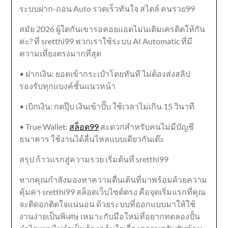
ระบบฝาก-ถอน Auto รวดเร็วทันใจ สไตล์ คนรวย99
สมัย 2026 ผู้ใดกันเขารอคอยแอดไม่นเติมเครดิตให้กัน
ค่ะ? ที่ sretthi99 พวกเราใช้ระบบ AI Automatic ที่มี
ความเที่ยงตรงมากที่สุด
• ฝากเงิน: ยอดเข้ากระเป๋าโดยทันที ไม่ต้องส่งสลิป
รองรับทุกแบงค์ชั้นแนวหน้า
• เบิกเงิน: กดปุ๊บ เงินเข้าปั๊บ ใช้เวลาไม่เกิน 15 วินาที
• True Wallet:
สล็อต99
สะดวกสำหรับคนไม่มีบัญชี
ธนาคาร ใช้งานได้ลื่นไหลแบบเดียวกันเด๊ะ
สรุป ก้าวแรกสู่ความรวย เริ่มต้นที่ sretthi99
หากคุณกำลังมองหาความตื่นเต้นที่มาพร้อมด้วยความ
คุ้มค่า sretthi99 สล็อตเว็บไซต์ตรง คือจุดเริ่มแรกที่คุณ
จะติดอกติดใจแน่นอน ด้วยระบบที่ออกแบบมาให้ใช้
งานง่ายเป็นพิเศษ เหมาะกับมือใหม่ที่อยากทดลองปั้น