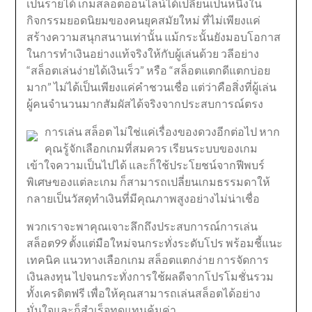
เป็นรายได้ เกมสล็อตออนไลน์ได้เปลี่ยนเป็นหนึ่งใน
กิจกรรมยอดนิยมของคนยุคสมัยใหม่ ที่ไม่เพียงแค่
สร้างความสนุกสนานเท่านั้น แม้กระนั้นยังมอบโอกาส
ในการทำเงินอย่างแท้จริงให้กับผู้เล่นด้วย วลีอย่าง
“สล็อตเล่นง่ายได้เงินเร็ว” หรือ “สล็อตแตกดีแตกบ่อย
มาก” ไม่ได้เป็นเพียงแค่คำชวนเชื่อ แต่ว่าคือสิ่งที่ผู้เล่น
ผู้คนจำนวนมากสัมผัสได้จริงจากประสบการณ์ตรง
การเล่น สล็อต ไม่ใช่แค่เรื่องของดวงอีกต่อไป หาก
คุณรู้จักเลือกเกมที่สมควร เรียนระบบของเกม
เข้าใจความเป็นไปได้ และก็ใช้ประโยชน์จากฟีพบร์
พิเศษของแต่ละเกม ก็สามารถเปลี่ยนเกมธรรมดาให้
กลายเป็นวัสดุทำเงินที่มีคุณภาพสูงอย่างไม่น่าเชื่อ
พวกเราจะพาคุณเจาะลึกถึงประสบการณ์การเล่น
สล็อต99 ตั้งแต่มือใหม่จนกระทั่งระดับโปร พร้อมชี้แนะ
เทคนิค แนวทางเลือกเกม สล็อตแตกง่าย การจัดการ
เงินลงทุน ไปจนกระทั่งการใช้ผลดีจากโปรโมชั่นรวม
ทั้งเครดิตฟรี เพื่อให้คุณสามารถเล่นสล็อตได้อย่าง
มั่นใจและก็สำเร็จทดแทนคุ้มค่า