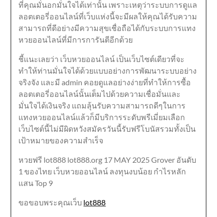
ที่คุณมั่นอกมั่นใจได้เท่านั้น เพราะเหตุว่าระบบการดูแล
ลอตเตอรี่ออนไลน์ที่เว็บแห่งนี้จะมีผลให้คุณได้รับความ
สามารถที่ดีอย่างมีความสุขเชื่อถือได้กับระบบการแทง
หวยออนไลน์ที่มีการการันตีอีกด้วย
ชี้แนะเลยว่า เว็บหวยออนไลน์ เป็นเว็บไซต์เดียวที่จะ
ทำให้ท่านมั่นใจได้ด้วยแบบอย่างการพัฒนาระบบอย่าง
จริงจัง และมี admin คอยดูแลอย่างง่ายที่ทำให้การซื้อ
ลอตเตอรี่ออนไลน์นั้นเต็มไปด้วยความเชื่อมั่นและ
มั่นใจได้เงินจริง แถมลุ้นรับความสามารถดีๆในการ
แทงหวยออนไลน์แล้วก็มีบริการระดับพรีเมี่ยมเลือก
เว็บไซต์นี้ไม่มีผิดหวังสมัครวันนี้รับฟรีโบนัสรวมทั้งเป็น
เป้าหมายของความสำเร็จ
หวยฟรี lot888 lot888.org 17 MAY 2025 Grover อันดับ
1 ของไทย เว็บหวยออนไลน์ ลงทุนงบน้อย กำไรหลัก
แสน Top 9
ขอขอบพระคุณเว็บ
lot888