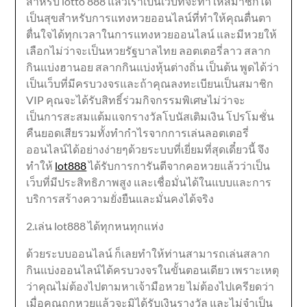
สำหรับ lotto 888 แล้วเราเป็นเว็บที่จะทำให้สมาชิกได้
เป็นสุขสำหรับการแทงหวยออนไลน์ที่ทำให้คุณตื่นตา
ตื่นใจได้ทุกเวลาในการแทงหวยออนไลน์ และมีหวยให้
เลือกไม่ว่าจะเป็นหวยรัฐบาลไทย ลอตเตอรี่ลาว สลาก
กินแบ่งฮานอย สลากกินแบ่งหุ้นต่างถิ่น เป็นต้น พูดได้ว่า
เป็นเว็บที่มีครบวงจรและถ้าคุณลงทะเบียนเป็นสมาชิก
VIP คุณจะได้รับสิทธิ์ร่วมกิจกรรมพิเศษไม่ว่าจะ
เป็นการสะสมแต้มแจกรางวัลโบนัสเติมเงิน โปรโมชั่น
คืนยอดเสียรวมทั้งทำกำไรจากการเล่นลอตเตอรี่
ออนไลน์ได้อย่างง่ายๆด้วยระบบที่เยี่ยมที่สุดเดี๋ยวนี้ จึง
ทำให้
lot888
ได้รับการการันตีจากคอหวยแล้วว่าเป็น
เว็บที่มีประสิทธิภาพสูง และเชื่อมั่นได้ในแบบและการ
บริการสร้างความยั่งยืนและมั่นคงได้จริง
2.เล่น lot888 ได้ทุกหนทุกแห่ง
ด้วยระบบออนไลน์ ก็เลยทำให้ท่านสามารถเล่นสลาก
กินแบ่งออนไลน์ได้ครบวงจรในขั้นตอนเดียว เพราะเหตุ
ว่าคุณไม่ต้องไปตามหาเจ้ามือหวย ไม่ต้องไปเครียดว่า
เมื่อคุณถูกหวยแล้วจะมิได้รับเงินรางวัล และไม่จำเป็น