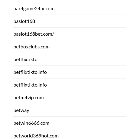
bar4game24hr.com
baslot168
baslot168bet.com/
betboxclubs.com
betflixtikto
betflixtikto.info
betflixtikto.info
betm4vip.com
betway
betwin6666.com
betworld369hot.com