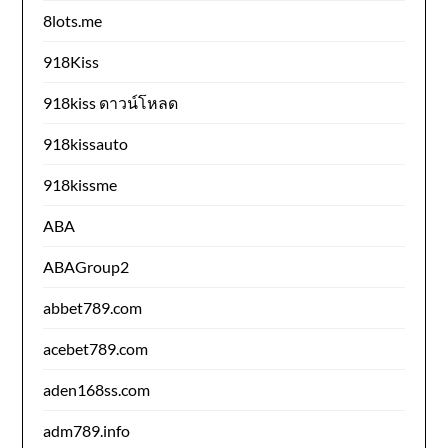
8lots.me
918Kiss
918kiss ดาวน์โหลด
918kissauto
918kissme
ABA
ABAGroup2
abbet789.com
acebet789.com
aden168ss.com
adm789.info