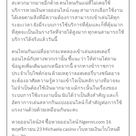
สะดวกมากมายอีกด้วย คนไหนกันแน่ที่ไม่เคยใช้
บริการหวยเงินหวยออนไลน์ ruay สามารถเลือกใช้งาน
ได้เลยตามสิ่งที่มีความต้องการสามารถเข้าเล่นได้ทุก
ระยะเวลา ยังมีระบบการใช้บริการที่คุ้มและก็ที่คุ้มมาก
ที่สุดจะเป็นเงินรางวัลที่จ่ายได้สูงมาก ทุกคนสามารถใช้
บริการได้จริงแล้ววันนี้
คนไหนกันแน่ที่อยากจะทดลองเข้าเล่นลอตเตอรี่
ออนไลน์กับทางพวกเรานั้น ชี้แนะว่า ให้ท่านไต่ถาม
ข้อมูลเพิ่มเติมนอกเหนือจากนี้ จากทางข้าราชการ
ประจำเว็บไซต์ก่อน ด้วยเหตุว่าลอตเตอรี่บางชนิดอาจ
จะต้องอาศัยความรู้ความเข้าใจเป็นหลัก บางทีอาจจะ
ไม่จำเป็นต้องใช้เงินมากมาย แม้กระนั้นในเรื่องของ
ระบบการใช้แรงงานนั้น นับได้ว่าเป็นสิ่งสำคัญ และก็
อัตราการเล่นสลากกินแบ่งออนไลน์ ก็สำคัญต่อการใช้
แรงงานด้วยด้วยเหมือนกันนะคะ
หวยออนไลน์24 ซื้อหวยออนไลน์ Ngernn.com 16
พฤศจิกายน 23 Michaela casino เว็บหวยเงินเว็บไหนดี