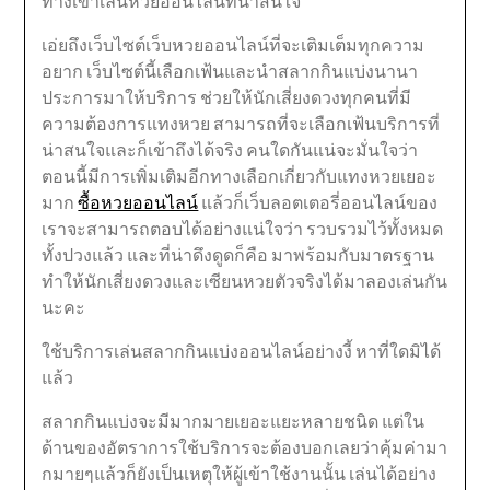
ทางเข้าเล่นหวยออนไลน์ที่น่าสนใจ
เอ่ยถึงเว็บไซต์เว็บหวยออนไลน์ที่จะเติมเต็มทุกความ
อยาก เว็บไซต์นี้เลือกเฟ้นและนำสลากกินแบ่งนานา
ประการมาให้บริการ ช่วยให้นักเสี่ยงดวงทุกคนที่มี
ความต้องการแทงหวย สามารถที่จะเลือกเฟ้นบริการที่
น่าสนใจและก็เข้าถึงได้จริง คนใดกันแน่จะมั่นใจว่า
ตอนนี้มีการเพิ่มเติมอีกทางเลือกเกี่ยวกับแทงหวยเยอะ
มาก
ซื้อหวยออนไลน์
แล้วก็เว็บลอตเตอรี่ออนไลน์ของ
เราจะสามารถตอบได้อย่างแน่ใจว่า รวบรวมไว้ทั้งหมด
ทั้งปวงแล้ว และที่น่าดึงดูดก็คือ มาพร้อมกับมาตรฐาน
ทำให้นักเสี่ยงดวงและเซียนหวยตัวจริงได้มาลองเล่นกัน
นะคะ
ใช้บริการเล่นสลากกินแบ่งออนไลน์อย่างงี้ หาที่ใดมิได้
แล้ว
สลากกินแบ่งจะมีมากมายเยอะแยะหลายชนิด แต่ใน
ด้านของอัตราการใช้บริการจะต้องบอกเลยว่าคุ้มค่ามา
กมายๆแล้วก็ยังเป็นเหตุให้ผู้เข้าใช้งานนั้น เล่นได้อย่าง