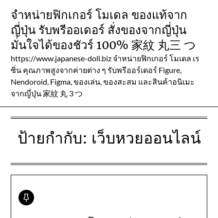
Skip
จำหน่ายฟิกเกอร์ โมเดล ของแท้จาก
to
ญี่ปุ่น รับพรีออเดอร์ สั่งของจากญี่ปุ่น
content
มั่นใจได้ของชัวร์ 100% 家紋 丸三 つ
https://www.japanese-doll.biz จำหน่ายฟิกเกอร์ โมเดล เร
ซิ่น คุณภาพสูงจากค่ายต่าง ๆ รับพรีออร์เดอร์ Figure,
Nendoroid, Figma, ของเล่น, ของสะสม และสินค้าอนิเมะ
จากญี่ปุ่น 家紋 丸 3 つ
ป้ายกำกับ:
เว็บหวยออนไลน์