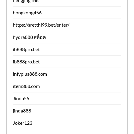
hengjing168
hongkong456
https://sretthi99.bet/enter/
hydra888 สล็อต
ib888pro.bet
ib888pro.bet
infyplus888.com
item388.com
Jinda55
jinda888
Joker123