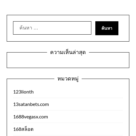
ค้นหา
สำหรับ:
ความเห็นล่าสุด
หมวดหมู่
123lionth
13satanbets.com
1688vegasx.com
168สล็อต