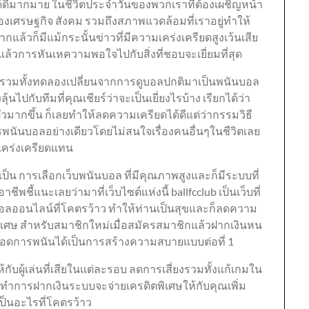
ดีมากมาย ในชีวิตประจำวันของพวกเราที่ต้องเผชิญหน้า
ของเศรษฐกิจ สังคม รวมถึงสภาพแวดล้อมที่เราอยู่ทำให้
กแล้วก็มีแม้กระนั้นข่าวที่มีความเคร่งเครียดสูงเว้นเสีย
วการหันเหความพอใจไปกับสิ่งที่ชอบจะเยี่ยมที่สุด
ู่รวมทั้งทดลองเปลี่ยนจากการดูบอลปกติมาเป็นพนันบอล
นไปกับทีมที่คุณเชียร์ว่าจะเป็นเยี่ยงไรบ้าง เรียกได้ว่า
วมากขึ้น ก็เลยทำให้ลดความเครียดได้ดีแต่ว่ากรรมวิธี
พนันบอลอย่างเดียวโดยไม่สนใจเรื่องคนอื่นๆในชีวิตเลย
เคร่งเครียดแทน
ยมเป็น การเลือกเว็บพนันบอล ที่มีคุณภาพสูงและก็มีระบบที่
ี้แนะเลยว่ามาที่เว็บไซต์แห่งนี้ ballfcclub เป็นเว็บที่
บอลออนไลน์ที่โคตรว้าว ทำให้ท่านเป็นสุขและก็ลดความ
ทธิพิเศษ สำหรับสมาชิกใหม่เมื่อสมัครสมาชิกแล้วฝากเงินหน
อยอดการพนันได้เป็นการสร้างความสบายแบบต่อที่ 1
ห้กับผู้เล่นที่เสียในแต่ละรอบ ลดการเสี่ยงรวมทั้งแก้เกมใน
คุณทำการฝากเงินระบบจะจ่ายเครดิตพิเศษให้กับคุณเพิ่ม
ยเป็นอะไรที่โคตรว้าว