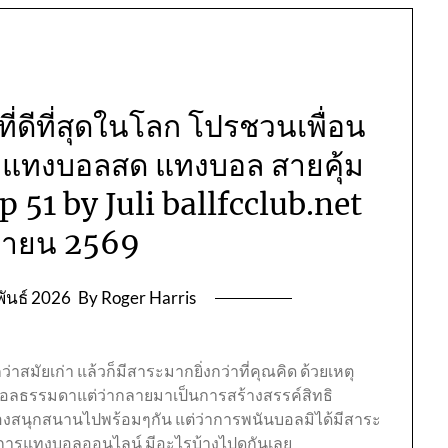
่ดีที่สุดในโลก โปรชวนเพื่อน
น แทงบอลสด แทงบอล สายคุ้ม
 51 by Juli ballfcclub.net
ษายน 2569
พันธ์ 2026
By Roger Harris
่าสมัยเก่า แล้วก็มีสาระมากยิ่งกว่าที่คุณคิด ด้วยเหตุ
ลธรรมดาแต่ว่ากลายมาเป็นการสร้างสรรค์สิทธิ
เรื่องสนุกสนานไปพร้อมๆกัน แต่ว่าการพนันบอลมิได้มีสาระ
่ยวกับการแทงบอลออนไลน์ มีอะไรบ้างไปดูกันเลย