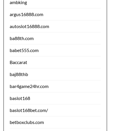
ambking
argus16888.com
autoslot16888.com
ba88th.com
babet555.com
Baccarat
baj88thb
bar4game24hr.com
baslot168
baslot168bet.com/
betboxclubs.com