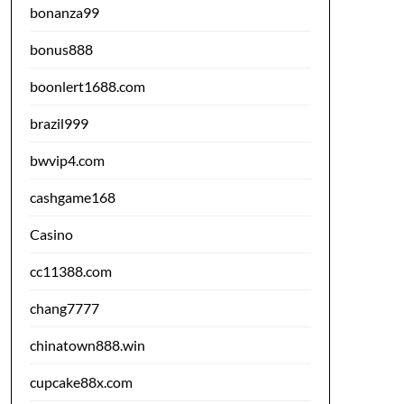
bonanza99
bonus888
boonlert1688.com
brazil999
bwvip4.com
cashgame168
Casino
cc11388.com
chang7777
chinatown888.win
cupcake88x.com