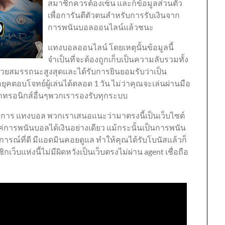
สมาชิกควรต้องเซ็น และก็ข้อมูลส่วนตัว
เพื่อการันตีตัวตนสำหรับการรับเงินจาก
การพนันบอลออนไลน์แล้วชนะ
แทงบอลออนไลน์ โดยเหตุนั้นข้อมูลนี้
จำเป็นที่จะต้องถูกเก็บเป็นความลับรวมทั้ง
ด้วยสมรรถนะสูงสุดและได้รับการยินยอมรับว่าเป็น
คตอบโจทย์ผู้เล่นได้ตลอด 1 วัน ไม่ว่าคุณจะเล่นผ่านมือ
ล็กทรอนิกส์อื่นๆพวกเรารองรับทุกระบบ
บการ แทงบอล พวกเราเสนอแนะว่ามาตรงนี้เป็นเว็บไซต์
แค่การพนันบอลได้เงินอย่างเดียว แม้กระนั้นเป็นการพนัน
รณ์ที่ดี มีแอดมินคอยดูแล ทำให้คุณได้รับโบนัสแล้วก็
กเว็บแห่งนี้ไม่มีผิดหวังเป็นเว็บตรงไม่ผ่าน agent เชื่อถือ