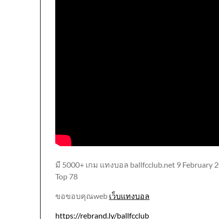
มี 5000+ เกม แทงบอล ballfcclub.net 9 Februar
Top 78
ขอขอบคุณweb
เว็บแทงบอล
https://rebrand.ly/ballfcclub