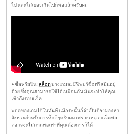
ไป และไม่เยอะเกินไปก็พอแล้วครับผม
• ซื้อฟรีสปิน:
สล็อต
บางเกมจะมีฟีพบร์ซื้อฟรีสปินอยู่
ด้วย ซึ่งคุณสามารถใช้ได้เหมือนกัน มันจะทำให้คุณ
เข้าถึงรอบแจ็ค
พอตของเกมได้ในทันที แม้กระนั้นก็จำเป็นต้องมองหา
จังหวะสำหรับการซื้อดีๆครับผม เพราะเหตุว่าแจ็คพอ
ตอาจจะไม่มากพอเท่าที่คุณต้องการก็ได้