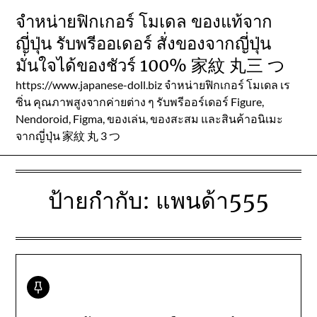
Skip
จำหน่ายฟิกเกอร์ โมเดล ของแท้จาก
to
ญี่ปุ่น รับพรีออเดอร์ สั่งของจากญี่ปุ่น
content
มั่นใจได้ของชัวร์ 100% 家紋 丸三 つ
https://www.japanese-doll.biz จำหน่ายฟิกเกอร์ โมเดล เร
ซิ่น คุณภาพสูงจากค่ายต่าง ๆ รับพรีออร์เดอร์ Figure,
Nendoroid, Figma, ของเล่น, ของสะสม และสินค้าอนิเมะ
จากญี่ปุ่น 家紋 丸 3 つ
ป้ายกำกับ:
แพนด้า555