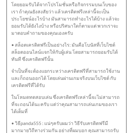
โดยยอมรับได้จากโปรโมชั่นหรือกิจกรรมบนเว็บของ
เรา ถ้าคุณยังสงสัยว่า แล้วเครดิตฟรีเหล่านี้จะเป็น
ประโยชน์อะไรบ้าง มันสามารถทำอะไรได้บ้าง แล้วจะ
ยอมรับได้ยังไงบ้าง หรือปริศนาใดก็ตามแต่ พวกเราจะ
มาตอบคำถามของคุณเองครับ
• สล็อตเครดิตฟรีเป็นอย่างไร: มันคือโบนัสที่เว็บไซต์
สล็อตออนไลน์แจกให้กับผู้เล่น โดยสามารถยอมรับได้
ทันที ซึ่งเครดิตฟรีนั้น
จำเป็นที่จะต้องแยกระหว่างเครดิตฟรีที่สามารถใช้งาน
และก็ถอนออกได้ โดยเล่นผ่านเกมจริงบนเว็บไซต์ กับ
เครดิตฟรีที่ได้รับ
ในโหมดทดสอบเล่น ซึ่งเครดิตฟรีเหล่านี้จะไม่สามารถ
ที่จะถอนได้นะครับ แต่ว่าคุณสามารถเล่นเกมของเรา
ได้เต็มที่
• วิธีpanda555 : แน่ๆครับผมว่า วิธีรับเครดิตฟรีมี
มากมายวิถีทางร่วมกัน อย่างที่ผมบอก คุณสามารถรับ