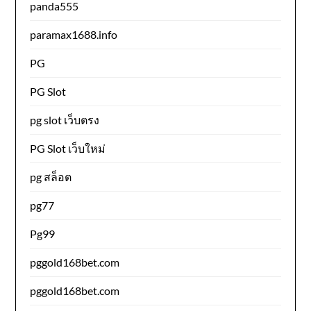
panda555
paramax1688.info
PG
PG Slot
pg slot เว็บตรง
PG Slot เว็บใหม่
pg สล็อต
pg77
Pg99
pggold168bet.com
pggold168bet.com