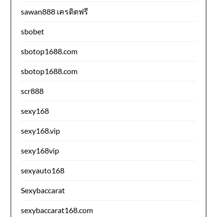
sawan888 เครดิตฟรี
sbobet
sbotop1688.com
sbotop1688.com
scr888
sexy168
sexy168.vip
sexy168vip
sexyauto168
Sexybaccarat
sexybaccarat168.com