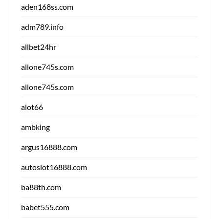
aden168ss.com
adm789.info
allbet24hr
allone745s.com
allone745s.com
alot66
ambking
argus16888.com
autoslot16888.com
ba88th.com
babet555.com