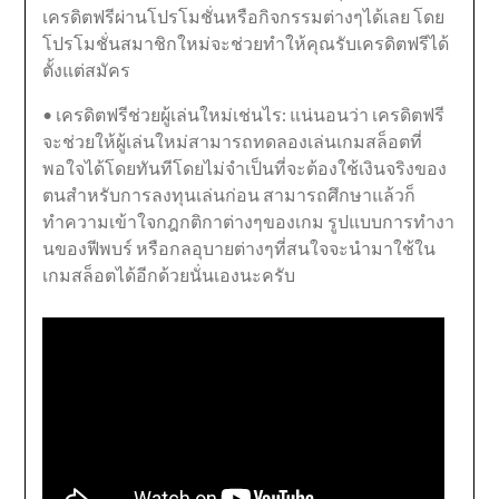
เครดิตฟรีผ่านโปรโมชั่นหรือกิจกรรมต่างๆได้เลย โดย
โปรโมชั่นสมาชิกใหม่จะช่วยทำให้คุณรับเครดิตฟรีได้
ตั้งแต่สมัคร
• เครดิตฟรีช่วยผู้เล่นใหม่เช่นไร: แน่นอนว่า เครดิตฟรี
จะช่วยให้ผู้เล่นใหม่สามารถทดลองเล่นเกมสล็อตที่
พอใจได้โดยทันทีโดยไม่จำเป็นที่จะต้องใช้เงินจริงของ
ตนสำหรับการลงทุนเล่นก่อน สามารถศึกษาแล้วก็
ทำความเข้าใจกฎกติกาต่างๆของเกม รูปแบบการทำงา
นของฟีพบร์ หรือกลอุบายต่างๆที่สนใจจะนำมาใช้ใน
เกมสล็อตได้อีกด้วยนั่นเองนะครับ