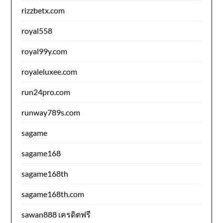
rizzbetx.com
royal558
royal99y.com
royaleluxee.com
run24pro.com
runway789s.com
sagame
sagame168
sagame168th
sagame168th.com
sawan888 เครดิตฟรี