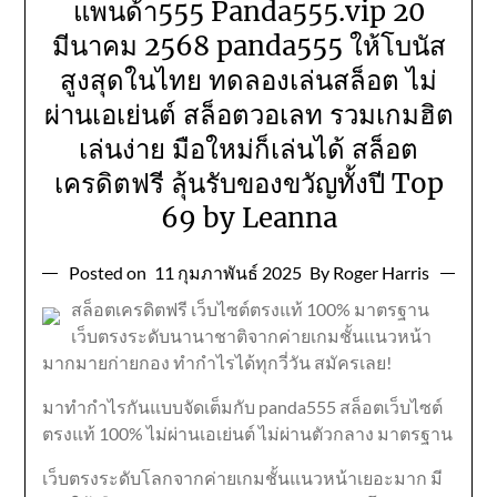
แพนด้า555 Panda555.vip 20
มีนาคม 2568 panda555 ให้โบนัส
สูงสุดในไทย ทดลองเล่นสล็อต ไม่
ผ่านเอเย่นต์ สล็อตวอเลท รวมเกมฮิต
เล่นง่าย มือใหม่ก็เล่นได้ สล็อต
เครดิตฟรี ลุ้นรับของขวัญทั้งปี Top
69 by Leanna
Posted on
11 กุมภาพันธ์ 2025
By Roger Harris
สล็อตเครดิตฟรี เว็บไซต์ตรงแท้ 100% มาตรฐาน
เว็บตรงระดับนานาชาติจากค่ายเกมชั้นแนวหน้า
มากมายก่ายกอง ทำกำไรได้ทุกวี่วัน สมัครเลย!
มาทำกำไรกันแบบจัดเต็มกับ panda555 สล็อตเว็บไซต์
ตรงแท้ 100% ไม่ผ่านเอเย่นต์ ไม่ผ่านตัวกลาง มาตรฐาน
เว็บตรงระดับโลกจากค่ายเกมชั้นแนวหน้าเยอะมาก มี