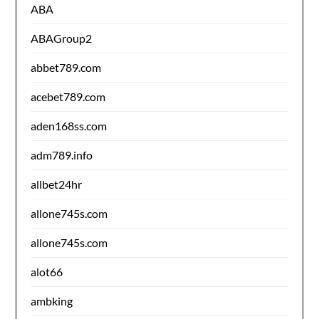
ABA
ABAGroup2
abbet789.com
acebet789.com
aden168ss.com
adm789.info
allbet24hr
allone745s.com
allone745s.com
alot66
ambking