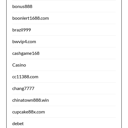
bonus888
boonlert1688.com
brazil999
bwvip4.com
cashgame168
Casino
cc11388.com
chang7777
chinatown888.win
cupcake88x.com
debet