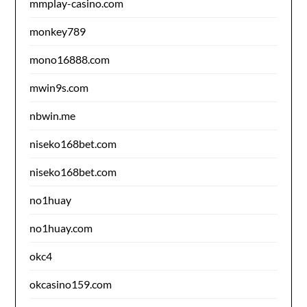
mmplay-casino.com
monkey789
mono16888.com
mwin9s.com
nbwin.me
niseko168bet.com
niseko168bet.com
no1huay
no1huay.com
okc4
okcasino159.com