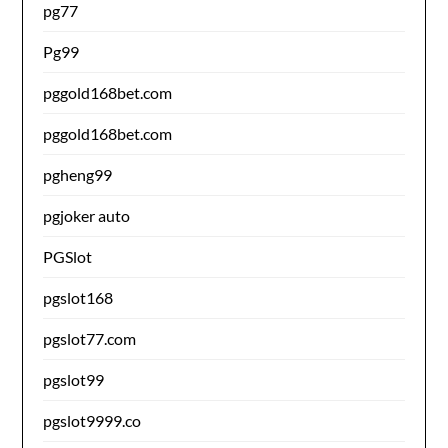
pg77
Pg99
pggold168bet.com
pggold168bet.com
pgheng99
pgjoker auto
PGSlot
pgslot168
pgslot77.com
pgslot99
pgslot9999.co