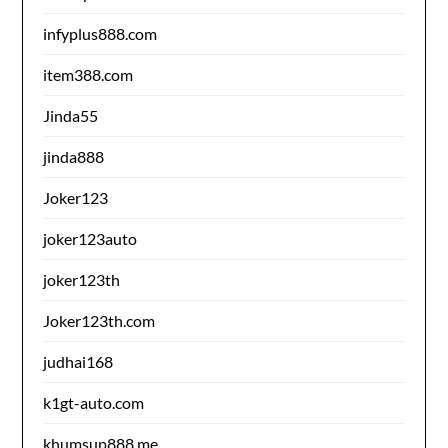
infyplus888.com
item388.com
Jinda55
jinda888
Joker123
joker123auto
joker123th
Joker123th.com
judhai168
k1gt-auto.com
khumsup888.me