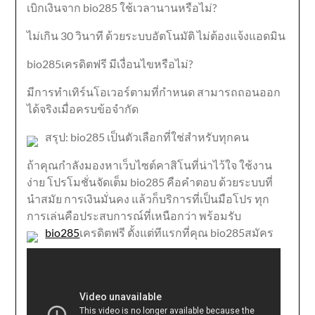
เบิกเงินจาก bio285 ใช้เวลานานหรือไม่?
ไม่เกิน 30 วินาที ด้วยระบบอัตโนมัติ ไม่ต้องแจ้งแอดมิน
bio285เครดิตฟรี มีเงื่อนไขหรือไม่?
มีการทำเทิร์นโอเวอร์ตามที่กำหนด สามารถถอนออก
ได้จริงเมื่อครบข้อจำกัด
สรุป: bio285 เป็นตัวเลือกที่ใช่สำหรับทุกคน
ถ้าคุณกำลังมองหาเว็บไซต์คาสิโนที่น่าไว้ใจ ใช้งาน
ง่าย โปรโมชั่นจัดเต็ม bio285 คือคำตอบ ด้วยระบบที่
นำสมัย การเงินมั่นคง แล้วก็บริการที่เป็นมือโปร ทุก
การเล่นคือประสบการณ์ที่เหนือกว่า พร้อมรับ
bio285
เครดิตฟรี ตั้งแต่ทีแรกที่คุณ bio285สมัคร