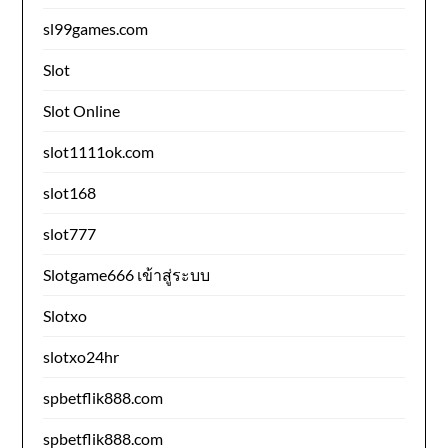
sl99games.com
Slot
Slot Online
slot1111ok.com
slot168
slot777
Slotgame666 เข้าสู่ระบบ
Slotxo
slotxo24hr
spbetflik888.com
spbetflik888.com