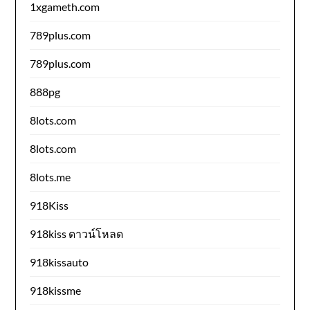
1xgameth.com
789plus.com
789plus.com
888pg
8lots.com
8lots.com
8lots.me
918Kiss
918kiss ดาวน์โหลด
918kissauto
918kissme