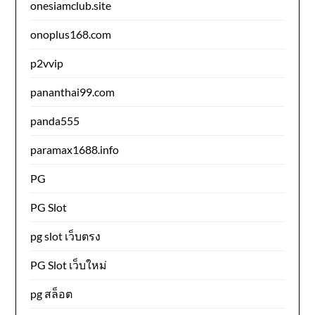
onesiamclub.site
onoplus168.com
p2vvip
pananthai99.com
panda555
paramax1688.info
PG
PG Slot
pg slot เว็บตรง
PG Slot เว็บใหม่
pg สล็อต