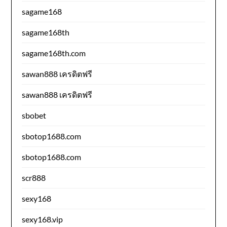
sagame168
sagame168th
sagame168th.com
sawan888 เครดิตฟรี
sawan888 เครดิตฟรี
sbobet
sbotop1688.com
sbotop1688.com
scr888
sexy168
sexy168.vip