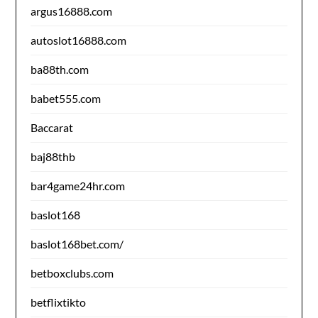
argus16888.com
autoslot16888.com
ba88th.com
babet555.com
Baccarat
baj88thb
bar4game24hr.com
baslot168
baslot168bet.com/
betboxclubs.com
betflixtikto