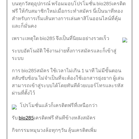
บนทุกวัสดุอุปกรณ์ พร้อมมอบโปรโมชั่น bio285เครดิต
ฟรี ให้กับสมาชิกใหม่เมื่อกระทำสมัคร นี่เป็นนาทีทอง
สำหรับการเริ่มเส้นทางการเล่นคาสิโนออนไลน์ที่คุ้ม
และก็มั่นคง
เพราะเหตุใด bio285 จึงเป็นที่นิยมอย่างรวดเร็ว
ระบบอัตโนมัติ ใช้งานง่ายทั้งการสมัครและก็เข้าสู่
ระบบ
การ bio285สมัคร ใช้เวลาไม่เกิน 1 นาที ไม่มีขั้นตอน
สลับซับซ้อน ไม่จำเป็นที่จะต้องใช้เอกสารยุ่งยาก ผู้เล่น
สามารถเข้าสู่ระบบได้โดยทันทีด้วยเบอร์โทรและรหัส
ผ่านที่ตั้งไว้
โปรโมชั่นแล้วก็เครดิตฟรีที่เหนือกว่า
รับ
bio285
เครดิตฟรี ทันทีข้างหลังสมัคร
กิจกรรมหมุนวงล้อทุกๆวัน ลุ้นเครดิตเพิ่ม