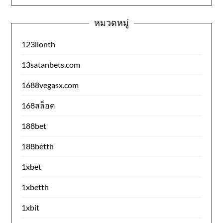
หมวดหมู่
123lionth
13satanbets.com
1688vegasx.com
168สล็อต
188bet
188betth
1xbet
1xbetth
1xbit