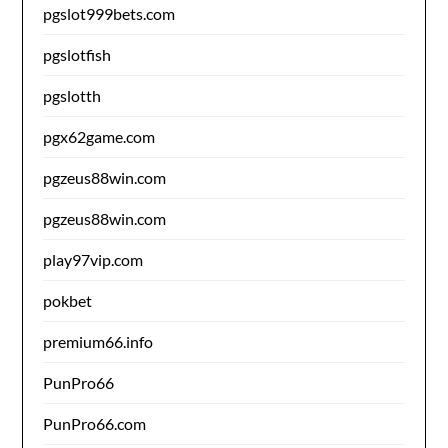
pgslot999bets.com
pgslotfish
pgslotth
pgx62game.com
pgzeus88win.com
pgzeus88win.com
play97vip.com
pokbet
premium66.info
PunPro66
PunPro66.com