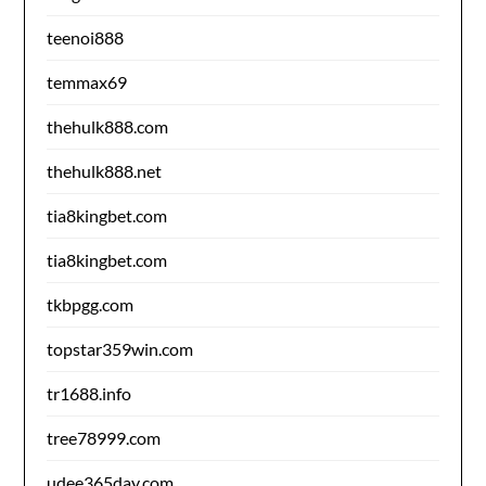
teenoi888
temmax69
thehulk888.com
thehulk888.net
tia8kingbet.com
tia8kingbet.com
tkbpgg.com
topstar359win.com
tr1688.info
tree78999.com
udee365day.com