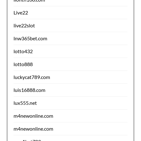
Live22
live22slot
lnw365bet.com
lotto432
lotto888
luckycat789.com
luis16888.com
lux555.net
m4newonline.com
m4newonline.com