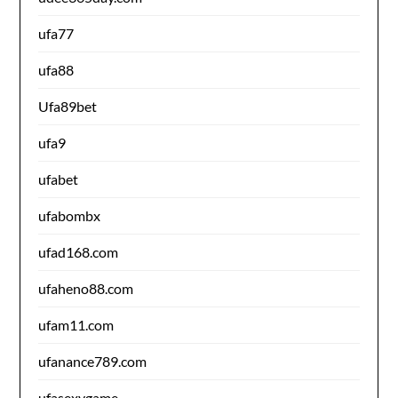
ufa77
ufa88
Ufa89bet
ufa9
ufabet
ufabombx
ufad168.com
ufaheno88.com
ufam11.com
ufanance789.com
ufasexygame