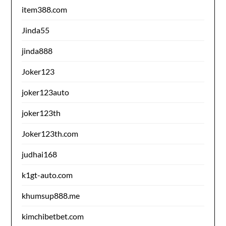
item388.com
Jinda55
jinda888
Joker123
joker123auto
joker123th
Joker123th.com
judhai168
k1gt-auto.com
khumsup888.me
kimchibetbet.com