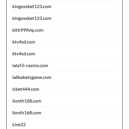
kingxxxbet123.com
kingxxxbet123.com
kitti999vip.com
ktv4sd.com
ktv4sd.com
lala55-casino.com
lalikabetsgame.com
lcbet444.com
lionth168.com
lionth168.com
Live22