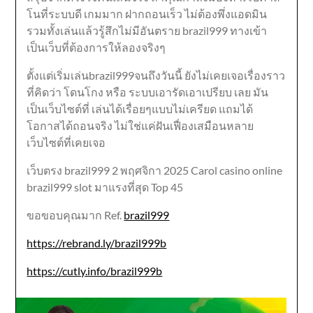
โนที่ระบบดี เกมมาก ฝากถอนเร็ว ไม่ต้องพึ่งแอดมิน
รวมทั้งเล่นแล้วรู้สึกไม่มีอันตราย brazil999 ทางเข้า
เป็นเว็บที่ต้องการให้ลองจริงๆ
ตั้งแต่เริ่มเล่นbrazil999จนถึงวันนี้ ยังไม่เคยเจอเรื่องราว
ที่คิดว่า โดนโกง หรือ ระบบเอารัดเอาเปรียบ เลย มัน
เป็นเว็บไซต์ที่ เล่นได้เรื่อยๆแบบไม่เครียด แถมได้
โอกาสได้ถอนจริง ไม่ใช่แค่ฝันเฟื่องเสมือนหลาย
เว็บไซต์ที่เคยเจอ
เว็บตรง brazil999 2 พฤศจิกา 2025 Carol casino online
brazil999 slot มาแรงที่สุด Top 45
ขอขอบคุณมาก Ref.
brazil999
https://rebrand.ly/brazil999b
https://cutly.info/brazil999b