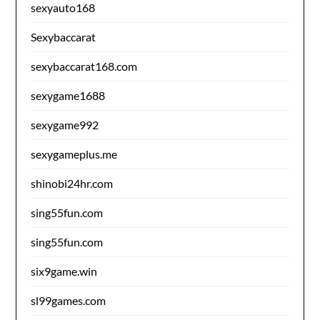
sexyauto168
Sexybaccarat
sexybaccarat168.com
sexygame1688
sexygame992
sexygameplus.me
shinobi24hr.com
sing55fun.com
sing55fun.com
six9game.win
sl99games.com