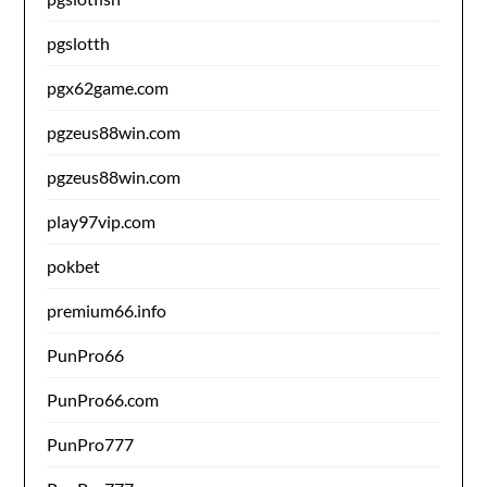
pgslotth
pgx62game.com
pgzeus88win.com
pgzeus88win.com
play97vip.com
pokbet
premium66.info
PunPro66
PunPro66.com
PunPro777