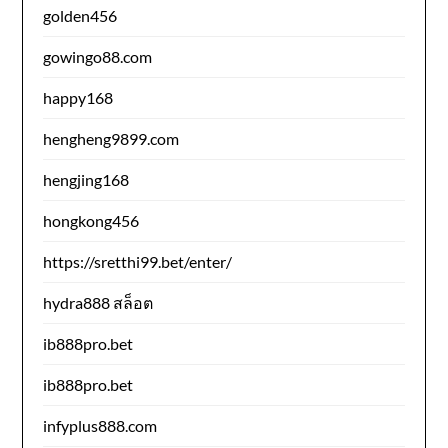
golden456
gowingo88.com
happy168
hengheng9899.com
hengjing168
hongkong456
https://sretthi99.bet/enter/
hydra888 สล็อต
ib888pro.bet
ib888pro.bet
infyplus888.com