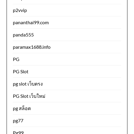
p2vvip
pananthai99.com
panda555
paramax1688.info
PG
PG Slot
pg slot เว็บตรง
PG Slot เว็บใหม่
pg สล็อต
pg77
Pg99