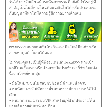
วันได้ บางวันเสีย แม้กระนั้นภาพรวมคือยังมีกำไรอยู่ ที่
สำคัญเป็นไม่มีทางไหนที่ถอนเงินไม่ได้ หรือประสบเจอ
กับปัญหาที่ทำให้มีความรู้สึกว่าอยากเลิกเล่น
brazil999 เหมาะสมกับใครกันแน่? มือใหม่ มือเก่า หรือ
สายเทาทุนต่ำก็เล่นได้หมด
ไม่ว่าจะคุณจะเป็นผู้ที่พึ่งจะเคยเล่นbrazil999 ทางเข้า
คาสิโนครั้งแรก หรือเป็นสายปั่นประจำ เราก็ว่าเว็บแห่ง
นี้ตอบโจทย์ทุกกลุ่ม
• มือใหม่: ระบบไม่สลับซับซ้อน มีคำแนะนำครบ
• ทุนน้อย: ฝากไม่มีอย่างต่ำ เล่นอย่างน้อย 1 บาทก็มีให้
เลือก
• ทุนมากมาย: มีระบบ VIP สำหรับผู้ที่ฝากประจำ มีคืน
ยอดเสีย รายสัปดาห์ ทุกเดือน