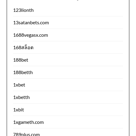
123lionth
13satanbets.com
1688vegasx.com
168สล็อต
188bet
188betth
1xbet
1xbetth
1xbit
1xgameth.com
789plus.com