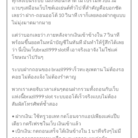
ทุกสิ่งเป็นระบบ ไม่เกลื่อนกลาด ไม่โปรโมทวับแวม
แวบๆเสมือนเว็บไซต์เอเย่นต์ทั่วไป ที่สำคัญคือบอกชัด
เลยว่า ฝาก-ถอนออโต้ 10 วินาที เราก็เลยลองฝากดูแบบ
ไม่มุ่งมาดมากมาย
แต่ว่าบอกเลยว่า ภายหลังจากเงินเข้าข้างใน 7 วินาที
พร้อมขึ้นยอดในหน้าบัญชีในทันที มันทำให้รู้สึกได้เลย
ว่า นี่เป็นเว็บbrazil999 slotที่ เอาจริงเอาจัง ไม่ใช่แค่
โฆษณาไปวันๆ
ระบบฝากถอนของ brazil999 เร็วทะลุเพดาน ไม่ต้องรอ
คอย ไม่ต้องแจ้ง ไม่ต้องรำคาญ
พวกเราเคยจับเวลาเล่นๆตอนฝากรวมทั้งถอนกับเว็บ
แห่งนี้brazil999 slot ระบบออโต้เร็วจริงแบบไม่ต้อง
สัมผัสโทรศัพท์ซ้ำสอง
• ฝากเงิน: ใช้ทรูวอเลท กดโอนจากแอปเพียงแค่แป๊บ
เดียว กดรีเฟรชในเว็บ เงินเข้าแล้ว
• เบิกเงิน: กดถอนเสร็จ ได้เงินข้างใน 1 นาทีจริงๆไม่มี