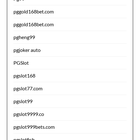
pggold168bet.com
pggold168bet.com
pgheng99
pgjoker auto
PGSlot
pgslot168
pgslot77.com
pgslot99
pgslot9999.co
pgslot999bets.com
pgslotfish