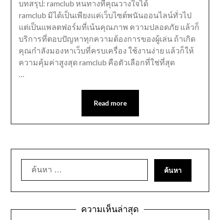
บทสรุป: ramclub หนทางที่คุณวางใจได้
ramclub มิได้เป็นเพียงแค่เว็บไซต์พนันออนไลน์ทั่วไป
แต่เป็นแพลตฟอร์มที่เน้นคุณภาพ ความปลอดภัย แล้วก็
บริการที่ตอบปัญหาทุกความต้องการของผู้เล่น ถ้าเกิด
คุณกำลังมองหาเว็บที่ครบเครื่อง ใช้งานง่าย แล้วก็ให้
ความคุ้มค่าสูงสุด ramclub คือตัวเลือกที่ใช่ที่สุด
…
Read more
ค้นหา
สำหรับ:
ความเห็นล่าสุด