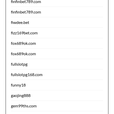
finfinbet789.com
finfinbet789.com
fiwdee.bet
fizz169bet.com
fox689ok.com
fox689ok.com
fullslotpg
fullslotpg168.com
funny18
gaojing888
gem99ths.com