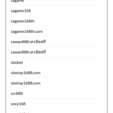
sagame
sagame168
sagame168th
sagame168th.com
sawan888 เครดิตฟรี
sawan888 เครดิตฟรี
sbobet
sbotop1688.com
sbotop1688.com
scr888
sexy168