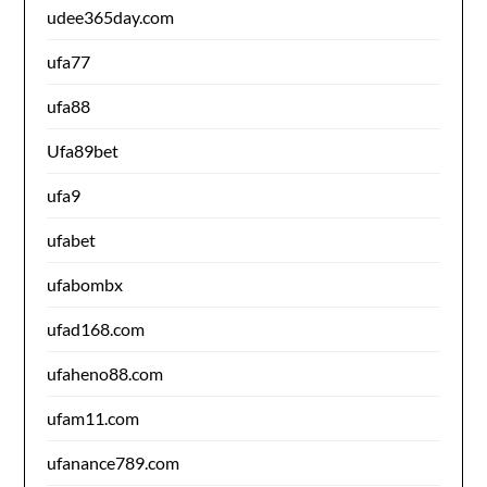
udee365day.com
ufa77
ufa88
Ufa89bet
ufa9
ufabet
ufabombx
ufad168.com
ufaheno88.com
ufam11.com
ufanance789.com