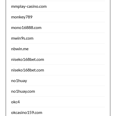
mmplay-casino.com
monkey789
mono16888.com
mwin9s.com
nbwin.me
niseko168bet.com
niseko168bet.com
no1huay
no1huay.com
okc4
okcasino159.com