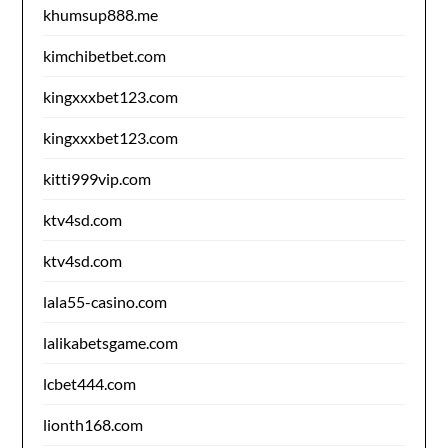
khumsup888.me
kimchibetbet.com
kingxxxbet123.com
kingxxxbet123.com
kitti999vip.com
ktv4sd.com
ktv4sd.com
lala55-casino.com
lalikabetsgame.com
lcbet444.com
lionth168.com