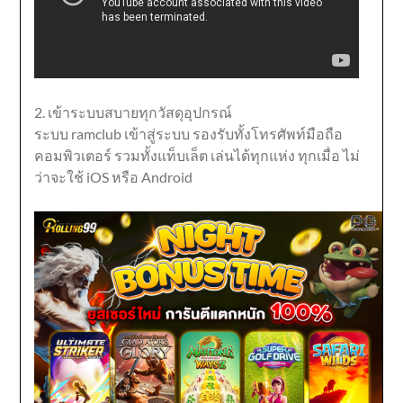
2. เข้าระบบสบายทุกวัสดุอุปกรณ์
ระบบ ramclub เข้าสู่ระบบ รองรับทั้งโทรศัพท์มือถือ
คอมพิวเตอร์ รวมทั้งแท็บเล็ต เล่นได้ทุกแห่ง ทุกเมื่อ ไม่
ว่าจะใช้ iOS หรือ Android