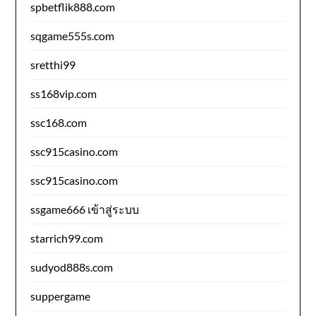
spbetflik888.com
sqgame555s.com
sretthi99
ss168vip.com
ssc168.com
ssc915casino.com
ssc915casino.com
ssgame666 เข้าสู่ระบบ
starrich99.com
sudyod888s.com
suppergame