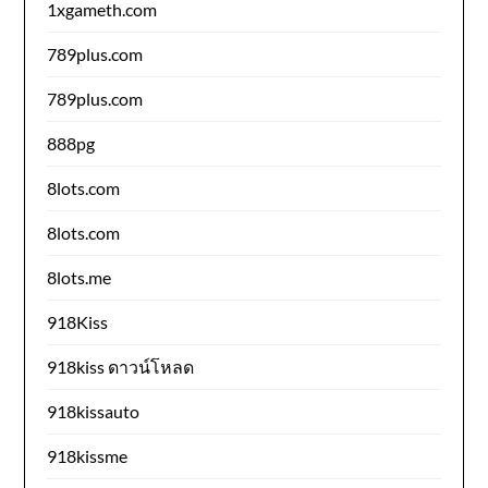
1xgameth.com
789plus.com
789plus.com
888pg
8lots.com
8lots.com
8lots.me
918Kiss
918kiss ดาวน์โหลด
918kissauto
918kissme