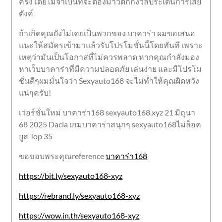
ครั้งโดยไม่จำเป็นที่จะต้องมาวิตกกังวลประเด็นการเสีย
ตังค์
ถ้าเกิดคุณยังไม่เคยเป็นพวกของ บาคาร่า ผมขอเสนอ
แนะให้สมัครเข้ามาแล้วรับโปรโมชั่นนี้โดยทันที เพราะ
เหตุว่ามันเป็นโอกาสที่ไม่ควรพลาด หากคุณกำลังมอง
หาเว็บบาคาร่าที่มีความปลอดภัย เล่นง่าย และมีโปรโม
ชั่นดีๆผมมั่นใจว่า Sexyauto168 จะไม่ทำให้คุณผิดหวัง
แน่ๆครับ!
เว่อร์ชั่นใหม่ บาคาร่า168 sexyauto168.xyz 21 มิถุนา
68 2025 Dacia เกมบาคาร่าสนุกๆ sexyauto168ไม่ล็อค
ยูส Top 35
ขอขอบพระคุณreference
บาคาร่า168
https://bit.ly/sexyauto168-xyz
https://rebrand.ly/sexyauto168-xyz
https://wow.in.th/sexyauto168-xyz