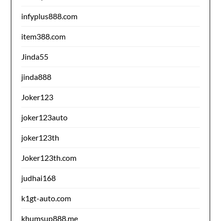
infyplus888.com
item388.com
Jinda55
jinda888
Joker123
joker123auto
joker123th
Joker123th.com
judhai168
k1gt-auto.com
khumsup888.me