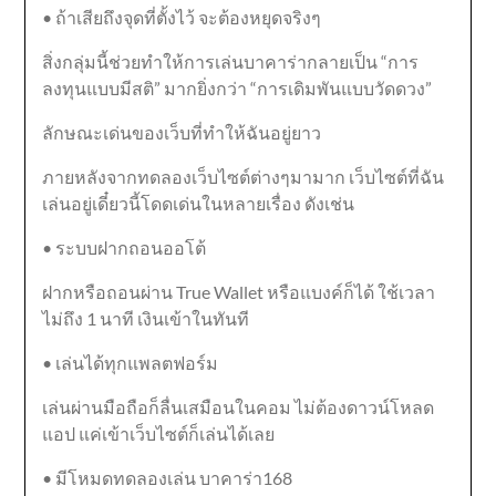
• ถ้าเสียถึงจุดที่ตั้งไว้ จะต้องหยุดจริงๆ
สิ่งกลุ่มนี้ช่วยทำให้การเล่นบาคาร่ากลายเป็น “การ
ลงทุนแบบมีสติ” มากยิ่งกว่า “การเดิมพันแบบวัดดวง”
ลักษณะเด่นของเว็บที่ทำให้ฉันอยู่ยาว
ภายหลังจากทดลองเว็บไซต์ต่างๆมามาก เว็บไซต์ที่ฉัน
เล่นอยู่เดี๋ยวนี้โดดเด่นในหลายเรื่อง ดังเช่น
• ระบบฝากถอนออโต้
ฝากหรือถอนผ่าน True Wallet หรือแบงค์ก็ได้ ใช้เวลา
ไม่ถึง 1 นาที เงินเข้าในทันที
• เล่นได้ทุกแพลตฟอร์ม
เล่นผ่านมือถือก็ลื่นเสมือนในคอม ไม่ต้องดาวน์โหลด
แอป แค่เข้าเว็บไซต์ก็เล่นได้เลย
• มีโหมดทดลองเล่น บาคาร่า168