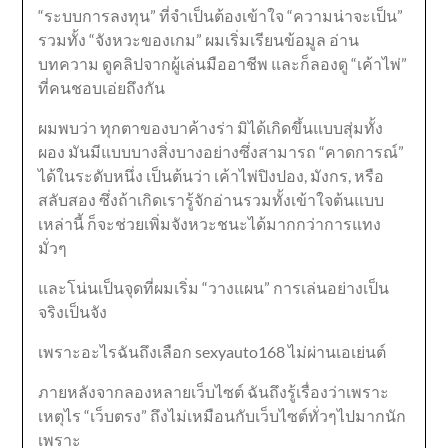
“ระบบการลงทุน” ที่จำเป็นต้องเข้าใจ “ความน่าจะเป็น”
รวมทั้ง “จังหวะของเกม” ผมเริ่มเรียนข้อมูล อ่าน
บทความ ดูคลิปจากผู้เล่นมืออาชีพ และก็ลองดู “เค้าไพ่”
ที่คนชอบเอ่ยถึงกัน
ผมพบว่า ทุกตาของบาค้างร่า มิได้เกิดขึ้นแบบสุ่มทั้ง
ผอง มันมีแบบบางสิ่งบางอย่างซึ่งสามารถ “คาดการณ์”
ได้ในระดับหนึ่ง เป็นต้นว่า เค้าไพ่ปิงปอง, มังกร, หรือ
สลับสอง ซึ่งถ้าเกิดเรารู้จักอ่านรวมทั้งเข้าใจต้นแบบ
เหล่านี้ ก็จะช่วยเพิ่มจังหวะชนะได้มากกว่าการแทง
มั่วๆ
และโน่นเป็นจุดที่ผมเริ่ม “วางแผน” การเล่นอย่างเป็น
จริงเป็นจัง
เพราะอะไรฉันถึงเลือก sexyauto168 ไม่ผ่านเอเย่นต์
ภายหลังจากลองหลายเว็บไซต์ ฉันถึงรู้เรื่องว่าเพราะ
เหตุไร “เว็บตรง” ถึงไม่เหมือนกับเว็บไซต์ทั่วๆไปมากนัก
เพราะ