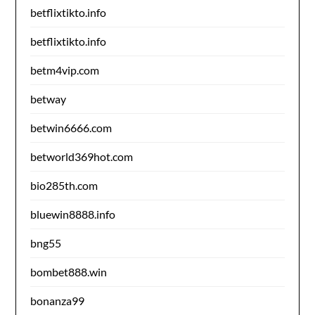
betflixtikto.info
betflixtikto.info
betm4vip.com
betway
betwin6666.com
betworld369hot.com
bio285th.com
bluewin8888.info
bng55
bombet888.win
bonanza99