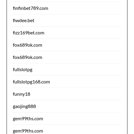
finfinbet789.com
fiwdee.bet
fizz169bet.com
fox689ok.com
fox689ok.com
fullslotpg
fullslotpg168.com
funny18
gaojing888
gem99ths.com
gem99ths.com