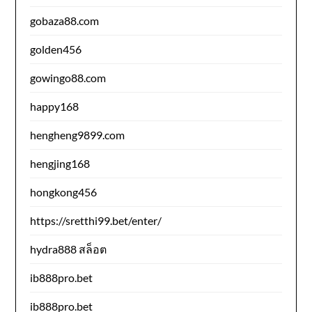
gobaza88.com
golden456
gowingo88.com
happy168
hengheng9899.com
hengjing168
hongkong456
https://sretthi99.bet/enter/
hydra888 สล็อต
ib888pro.bet
ib888pro.bet