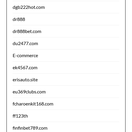
dgb222hot.com
dr888
dr888bet.com
du2477.com
E-commerce
ek4567.com
erisauto.site
eu369clubs.com
fcharoenkit168.com
ff123th
finfinbet789.com