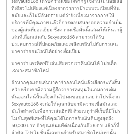
sexyauto168 ได้รับความเชื่อใจจากผู้ใช้งานไม่น้อยเลย
ทีเดียว ไม่เพียงแค่เนื่องจากว่าการมีระบบระเบียบที่ทัน
สมัยและก็ไม่มีอันตราย แต่ว่ายังเนื่องมาจากการให้
บริการที่มีคุณภาพ แล้วก็การตอบสนองต่อความจำเป็น
ของผู้เล่นที่ยอดเยี่ยม ซึ่งความเชื่อมั่นนี้แสดงให้เห็นว่าผู้
เล่นที่เลือกเล่นกับ Sexyauto168 สามารถได้รับ
ประสบการณ์ที่ปลอดภัยและเพลิดเพลินไปกับการเล่น
บาคาร่าออนไลน์ได้อย่างเต็มเปี่ยม
บาคาร่า เครดิตฟรี เล่นเสียพวกเราคืนเงินให้ โปรเด็ด
เฉพาะสมาชิกใหม่
ถ้าหากคุณเคยเล่นบาคาร่าออนไลน์แล้วเสียกระทั่งสิ้น
หวัง หรือเคยมีความรู้สึกว่าการลงทุนในเกมการเดิม
พันออนไลน์นั้นเสี่ยงเกินไป ผมขอบอกเลยว่าโปรนี้จาก
Sexyauto168 จะก่อให้คุณกลับมามีความเชื่อมั่นและ
มั่นใจสำหรับเพื่อการเล่นอีกที! ด้วยเหตุว่าที่เว็บนี้มีโปร
โมชั่นสุดพิเศษที่ให้คุณได้โอกาสรับเงินคืนสูงสุดถึง
50,000 บาท ถ้าคุณเล่นแพ้ต่อเนื่องกันถึง 8 ตา! แล้วก็ที่
สำคัญ โปรโมชั่นนี้เฉพาะสำหรับสมาชิกใหม่เท่านั้น