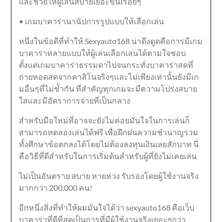
และช่วยให้ผู้เล่นสบายเยอะขึ้นเรื่อยๆ
• เกมบาคาร่านานัปการรูปแบบให้เลือกเล่น
หนึ่งในข้อดีที่ทำให้ Sexyauto168 น่าดึงดูดคือการมีเกม
บาคาร่าหลายแบบให้ผู้เล่นเลือกเล่นได้ตามใจชอบ
ตั้งแต่เกมบาคาร่าธรรมดาไปจนกระทั่งบาคาร่าสดที่
ถ่ายทอดสดจากคาสิโนจริงๆและไม่เพียงเท่านั้นยังมีเก
มอื่นๆที่ไม่ซ้ำกัน ที่สำคัญทุกเกมจะมีความโปร่งสบาย
ใสและมีอัตราการจ่ายที่เป็นกลาง
สำหรับมือใหม่ที่อาจจะยังไม่ค่อยมั่นใจในการเล่นก็
สามารถทดลองเล่นได้ฟรี เพื่อฝึกฝนความชำนาญรวม
ทั้งศึกษาข้อตกลงได้โดยไม่ต้องลงทุนเงินเลยสักบาท นี่
คือวิธีที่ดีสำหรับในการเริ่มต้นสำหรับผู้ที่ยังไม่เคยเล่น
ไม่เป็นอันตราย สบาย หายห่วง รับรองโดยผู้ใช้งานจริง
มากกว่า 200,000 คน!
อีกหนึ่งสิ่งที่ทำให้ผมมั่นใจได้ว่า sexyauto168 คือเว็บ
บาคาร่าที่ดีที่สุดเป็นการที่มีผู้ใช้งานจริงเยอะๆกว่า