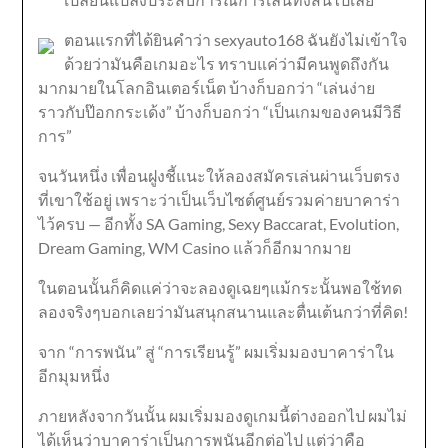
ตอนแรกที่ได้ยินคำว่า sexyauto168 ฉันยังไม่เข้าใจ
ด้วยว่ามันคือเกมอะไร ทราบแค่ว่ามีคนพูดถึงกัน
มากมายในโลกอินเตอร์เน็ต บ้างก็บอกว่า “เล่นง่าย
ราวกับป๊อกกระเด้ง” บ้างก็บอกว่า “เป็นเกมของคนมีวิธี
การ”
จนวันหนึ่ง เพื่อนฝูงชี้แนะให้ลองสมัครเล่นผ่านเว็บตรง
ที่เขาใช้อยู่ เพราะว่าเป็นเว็บไซต์ศูนย์รวมค่ายบาคาร่า
ไว้ครบ — อีกทั้ง SA Gaming, Sexy Baccarat, Evolution,
Dream Gaming, WM Casino แล้วก็อีกมากมาย
ในตอนนั้นก็คิดแค่ว่าจะลองดูเฉยๆแม้กระนั้นพอใช้ทด
ลองจริงๆบอกเลยว่ามันสนุกสนานและตื่นเต้นกว่าที่คิด!
จาก “การพนัน” สู่ “การเรียนรู้” ผมเริ่มมองบาคาร่าใน
อีกมุมหนึ่ง
ภายหลังจากวันนั้น ผมเริ่มมองดูเกมนี้ต่างออกไป ผมไม่
ได้เห็นว่าบาคาร่าเป็นการพนันอีกต่อไป แต่ว่าคือ