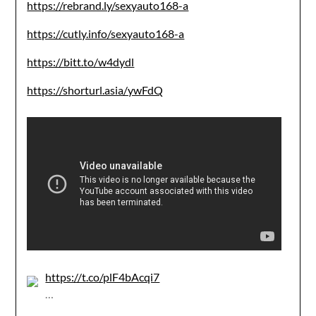
https://rebrand.ly/sexyauto168-a
https://cutly.info/sexyauto168-a
https://bitt.to/w4dydl
https://shorturl.asia/ywFdQ
https://t.co/plF4bAcqi7
…