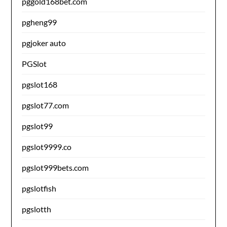
pggold168bet.com
pgheng99
pgjoker auto
PGSlot
pgslot168
pgslot77.com
pgslot99
pgslot9999.co
pgslot999bets.com
pgslotfish
pgslotth