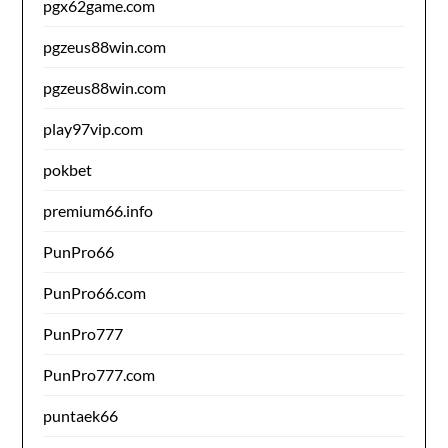
pgx62game.com
pgzeus88win.com
pgzeus88win.com
play97vip.com
pokbet
premium66.info
PunPro66
PunPro66.com
PunPro777
PunPro777.com
puntaek66