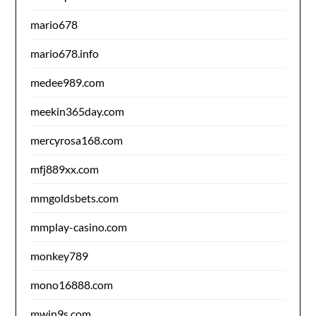
mario678
mario678.info
medee989.com
meekin365day.com
mercyrosa168.com
mfj889xx.com
mmgoldsbets.com
mmplay-casino.com
monkey789
mono16888.com
mwin9s.com