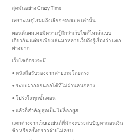
สุดมันอย่าง Crazy Time
เพราะเหตุไรผมถึงเลือก ซอยเบท เท่านั้น
ตอนต้นผมเคยมีความรู้สึกว่าเว็บไซต์ไหนก็แบบ
เดียวกัน แต่พอเพียงเล่นมาหลายเว็บถึงรู้เรื่องว่า แตก
ต่างมาก
เว็บไซต์ตรงจะมี
• หนังสือรับรองจากค่ายเกมโดยตรง
• ระบบฝากถอนออโต้ที่ไม่ผ่านคนกลาง
• โปร่งใสทุกขั้นตอน
• แล้วก็สำคัญสุดเป็น ไม่ล็อกยูส
แตกต่างจากเว็บเอเย่นต์ที่มักจะประสบปัญหาถอนเงิน
ช้า หรือครั้งคราวจ่ายไม่ครบ