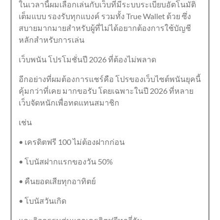
ในเวลานี้ผมเลือกเล่นกับเว็บที่มีระบบระเบียบอัตโนมัติ
เต็มแบบ รองรับทุกแบงค์ รวมทั้ง True Wallet ด้วย ซึ่ง
สบายมากมายสำหรับผู้ที่ไม่ได้อยากต้องการใช้บัญชี
หลักสำหรับการเล่น
เว็บพนัน โปรโมชั่นปี 2026 ที่ต้องไม่พลาด
อีกอย่างที่ผมต้องการแชร์คือ โปรของเว็บไซต์พนันยุคนี้
คุ้มกว่าที่เคย มากขอรับ โดยเฉพาะในปี 2026 ที่หลาย
เว็บจัดหนักเพื่อทดแทนสมาชิก
เช่น
• เครดิตฟรี 100 ไม่ต้องฝากก่อน
• โบนัสฝากแรกของวัน 50%
• คืนยอดเสียทุกอาทิตย์
• โบนัสวันเกิด