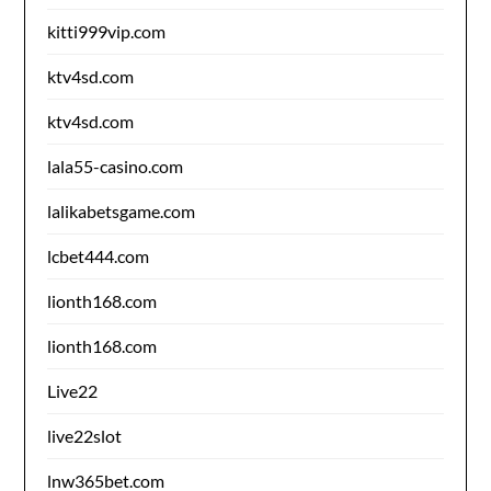
kitti999vip.com
ktv4sd.com
ktv4sd.com
lala55-casino.com
lalikabetsgame.com
lcbet444.com
lionth168.com
lionth168.com
Live22
live22slot
lnw365bet.com