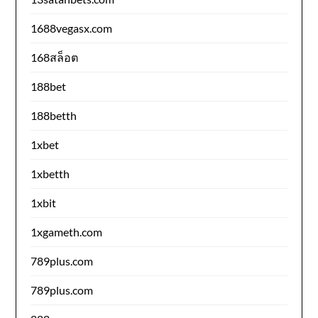
1688vegasx.com
168สล็อต
188bet
188betth
1xbet
1xbetth
1xbit
1xgameth.com
789plus.com
789plus.com