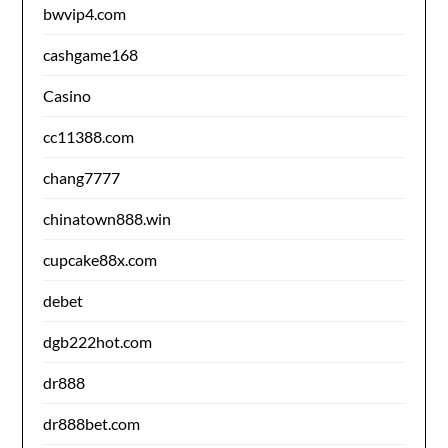
bwvip4.com
cashgame168
Casino
cc11388.com
chang7777
chinatown888.win
cupcake88x.com
debet
dgb222hot.com
dr888
dr888bet.com