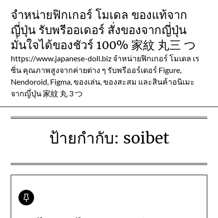
Skip
จำหน่ายฟิกเกอร์ โมเดล ของแท้จาก
to
ญี่ปุ่น รับพรีออเดอร์ สั่งของจากญี่ปุ่น
content
มั่นใจได้ของชัวร์ 100% 家紋 丸三 つ
https://www.japanese-doll.biz จำหน่ายฟิกเกอร์ โมเดล เร
ซิ่น คุณภาพสูงจากค่ายต่าง ๆ รับพรีออร์เดอร์ Figure,
Nendoroid, Figma, ของเล่น, ของสะสม และสินค้าอนิเมะ
จากญี่ปุ่น 家紋 丸 3 つ
ป้ายกำกับ:
soibet