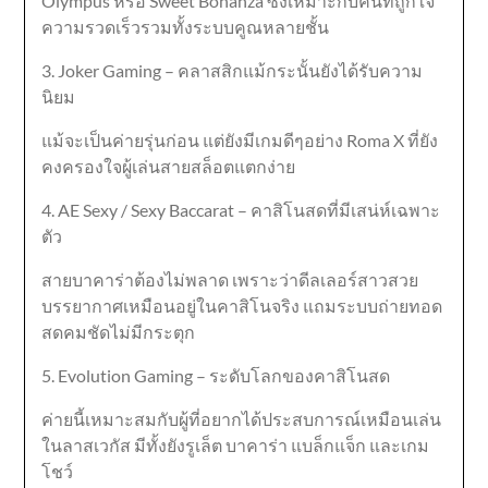
Olympus หรือ Sweet Bonanza ซึ่งเหมาะกับคนที่ถูกใจ
ความรวดเร็วรวมทั้งระบบคูณหลายชั้น
3. Joker Gaming – คลาสสิกแม้กระนั้นยังได้รับความ
นิยม
แม้จะเป็นค่ายรุ่นก่อน แต่ยังมีเกมดีๆอย่าง Roma X ที่ยัง
คงครองใจผู้เล่นสายสล็อตแตกง่าย
4. AE Sexy / Sexy Baccarat – คาสิโนสดที่มีเสน่ห์เฉพาะ
ตัว
สายบาคาร่าต้องไม่พลาด เพราะว่าดีลเลอร์สาวสวย
บรรยากาศเหมือนอยู่ในคาสิโนจริง แถมระบบถ่ายทอด
สดคมชัดไม่มีกระตุก
5. Evolution Gaming – ระดับโลกของคาสิโนสด
ค่ายนี้เหมาะสมกับผู้ที่อยากได้ประสบการณ์เหมือนเล่น
ในลาสเวกัส มีทั้งยังรูเล็ต บาคาร่า แบล็กแจ็ก และเกม
โชว์