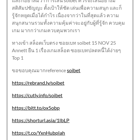
และก็อย่าลืมว่า การเล่น soibet ควรจะเล่นอย่างมี
สติสัมปชัญญะ ตั้งเป้าให้ชัด เล่นเพื่อความสนุก และก็
รู้จักหยุดเมื่อได้กำไร เนื่องจากว่าในที่สุดแล้ว ความ
สนุกสนานรวมทั้งความคุ้มค่าจะอยู่กับผู้ที่รู้จัก ควบคุม
เกม มากกว่าเกมควบคุมพวกเรา
ทางเข้า สล็อตเว็บตรง ซอยเบท soibet 15 NOV 25
Annett ยืน 1 เรื่องเกมสล็อต ซอยเบทปลดหนี้ได้ง่ายๆ
Top 1
ขอขอบคุณมากreference
soibet
https://rebrand.ly/soibet
https://cutly.info/soibet
https://bitt.to/ox5obp
https://shorturl.asia/1IbLP
https://t.co/YxnHubpIah