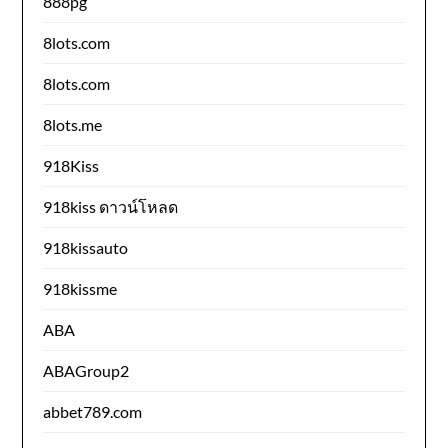
888pg
8lots.com
8lots.com
8lots.me
918Kiss
918kiss ดาวน์โหลด
918kissauto
918kissme
ABA
ABAGroup2
abbet789.com