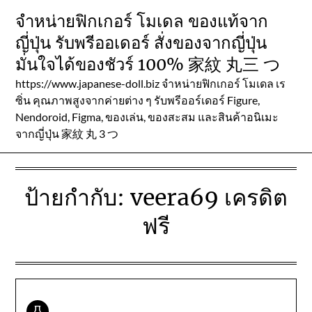
Skip
จำหน่ายฟิกเกอร์ โมเดล ของแท้จาก
to
ญี่ปุ่น รับพรีออเดอร์ สั่งของจากญี่ปุ่น
content
มั่นใจได้ของชัวร์ 100% 家紋 丸三 つ
https://www.japanese-doll.biz จำหน่ายฟิกเกอร์ โมเดล เร
ซิ่น คุณภาพสูงจากค่ายต่าง ๆ รับพรีออร์เดอร์ Figure,
Nendoroid, Figma, ของเล่น, ของสะสม และสินค้าอนิเมะ
จากญี่ปุ่น 家紋 丸 3 つ
ป้ายกำกับ:
veera69 เครดิต
ฟรี