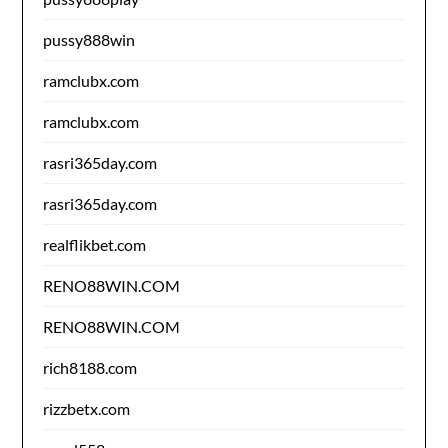
pussy888win
ramclubx.com
ramclubx.com
rasri365day.com
rasri365day.com
realflikbet.com
RENO88WIN.COM
RENO88WIN.COM
rich8188.com
rizzbetx.com