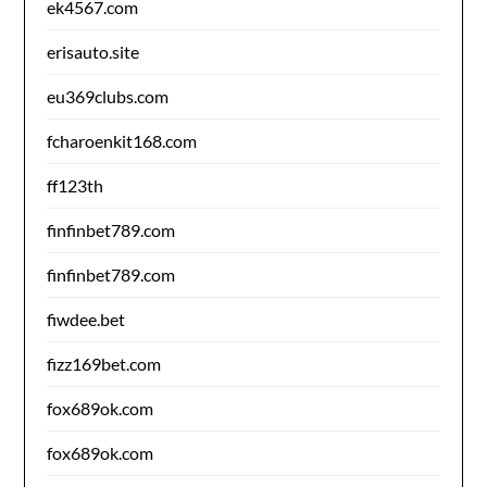
ek4567.com
erisauto.site
eu369clubs.com
fcharoenkit168.com
ff123th
finfinbet789.com
finfinbet789.com
fiwdee.bet
fizz169bet.com
fox689ok.com
fox689ok.com