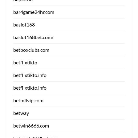
bar4game24hr.com
baslot168
baslot168bet.com/
betboxclubs.com
betflixtikto
betflixtikto.info
betflixtikto.info
betm4vip.com
betway
betwin6666.com