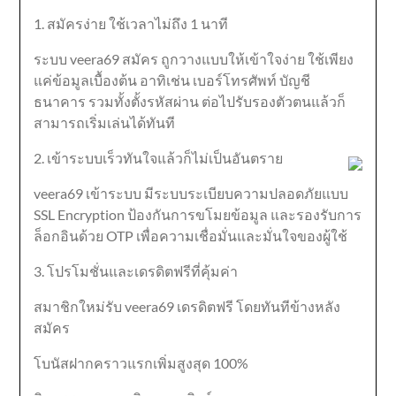
1. สมัครง่าย ใช้เวลาไม่ถึง 1 นาที
ระบบ veera69 สมัคร ถูกวางแบบให้เข้าใจง่าย ใช้เพียง
แค่ข้อมูลเบื้องต้น อาทิเช่น เบอร์โทรศัพท์ บัญชี
ธนาคาร รวมทั้งตั้งรหัสผ่าน ต่อไปรับรองตัวตนแล้วก็
สามารถเริ่มเล่นได้ทันที
2. เข้าระบบเร็วทันใจแล้วก็ไม่เป็นอันตราย
veera69 เข้าระบบ มีระบบระเบียบความปลอดภัยแบบ
SSL Encryption ป้องกันการขโมยข้อมูล และรองรับการ
ล็อกอินด้วย OTP เพื่อความเชื่อมั่นและมั่นใจของผู้ใช้
3. โปรโมชั่นและเดรดิตฟรีที่คุ้มค่า
สมาชิกใหม่รับ veera69 เดรดิตฟรี โดยทันทีข้างหลัง
สมัคร
โบนัสฝากคราวแรกเพิ่มสูงสุด 100%