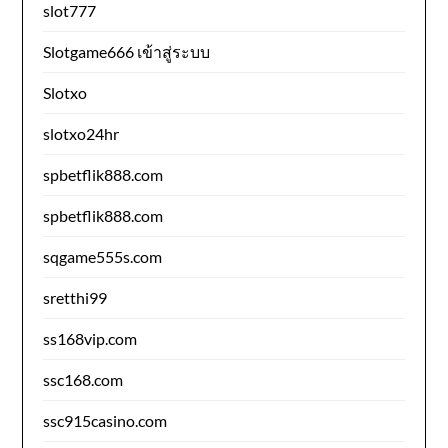
slot777
Slotgame666 เข้าสู่ระบบ
Slotxo
slotxo24hr
spbetflik888.com
spbetflik888.com
sqgame555s.com
sretthi99
ss168vip.com
ssc168.com
ssc915casino.com