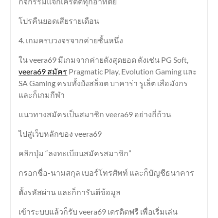
กิจกรรมแจกเครดิตทุกอาทิตย์
โปรคืนยอดเสียรายเดือน
4. เกมครบวงจรจากค่ายชั้นหนึ่ง
ใน veera69 มีเกมจากค่ายดังสุดยอด ดังเช่น PG Soft,
veera69 สมัคร
Pragmatic Play, Evolution Gaming และ
SA Gaming ครบทั้งยังสล็อต บาคาร่า รูเล็ต เสือมังกร
และก็เกมกีฬา
แนวทางสมัครเป็นสมาชิก veera69 อย่างถี่ถ้วน
ไปสู่เว็บหลักของ veera69
คลิกปุ่ม “ลงทะเบียนสมัครสมาชิก”
กรอกชื่อ-นามสกุล เบอร์โทรศัพท์ และก็บัญชีธนาคาร
ตั้งรหัสผ่าน และก็การันตีข้อมูล
เข้าระบบแล้วก็รับ veera69 เดรดิตฟรี เพื่อเริ่มเล่น