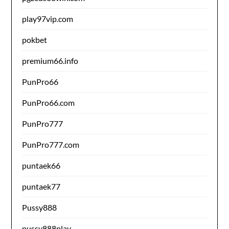
play97vip.com
pokbet
premium66.info
PunPro66
PunPro66.com
PunPro777
PunPro777.com
puntaek66
puntaek77
Pussy888
pussy888play