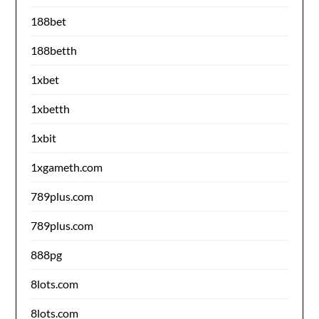
188bet
188betth
1xbet
1xbetth
1xbit
1xgameth.com
789plus.com
789plus.com
888pg
8lots.com
8lots.com