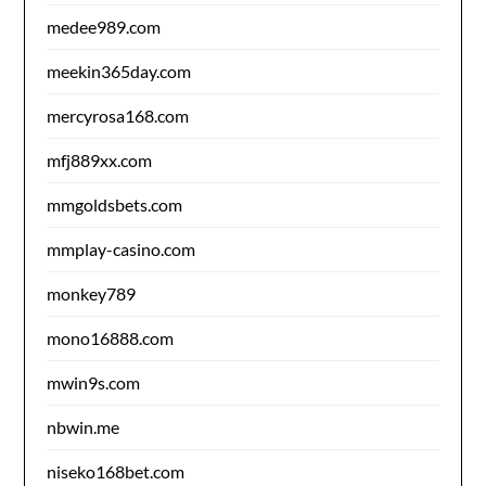
medee989.com
meekin365day.com
mercyrosa168.com
mfj889xx.com
mmgoldsbets.com
mmplay-casino.com
monkey789
mono16888.com
mwin9s.com
nbwin.me
niseko168bet.com