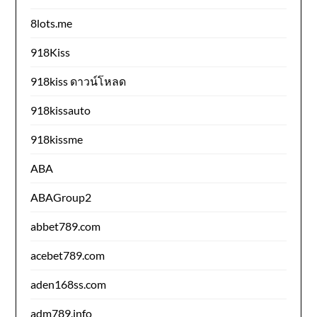
8lots.me
918Kiss
918kiss ดาวน์โหลด
918kissauto
918kissme
ABA
ABAGroup2
abbet789.com
acebet789.com
aden168ss.com
adm789.info