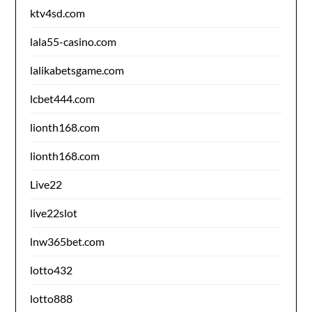
ktv4sd.com
lala55-casino.com
lalikabetsgame.com
lcbet444.com
lionth168.com
lionth168.com
Live22
live22slot
lnw365bet.com
lotto432
lotto888