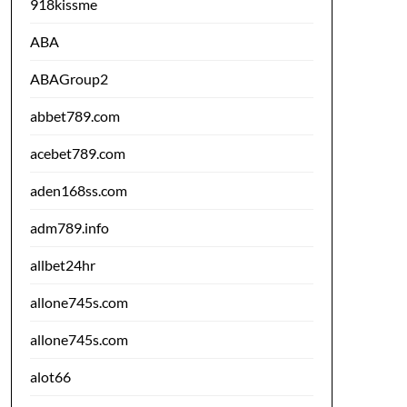
918kissme
ABA
ABAGroup2
abbet789.com
acebet789.com
aden168ss.com
adm789.info
allbet24hr
allone745s.com
allone745s.com
alot66