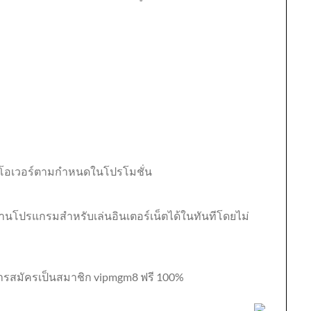
ร์นโอเวอร์ตามกำหนดในโปรโมชั่น
นผ่านโปรแกรมสำหรับเล่นอินเตอร์เน็ตได้ในทันทีโดยไม่
ารสมัครเป็นสมาชิก vipmgm8 ฟรี 100%