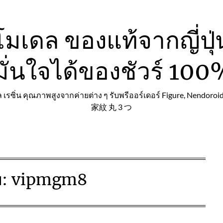
มเดล ของแท้จากญี่ปุ่น 
น มั่นใจได้ของชัวร์
 เรซิ่น คุณภาพสูงจากค่ายต่าง ๆ รับพรีออร์เดอร์ Figure, Nendoroi
家紋 丸 3 つ
บ:
vipmgm8