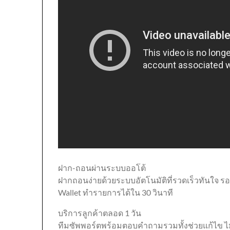
ฝาก-ถอนผ่านระบบออโต้
ฝากถอนง่ายด้วยระบบอัตโนมัติที่รวดเร็วทันใจ 
Wallet ทำรายการได้ใน 30 วินาที
บริการลูกค้าตลอด 1 วัน
ทีมซัพพอร์ตพร้อมตอบคำถามรวมทั้งช่วยแก้ไข ไม่