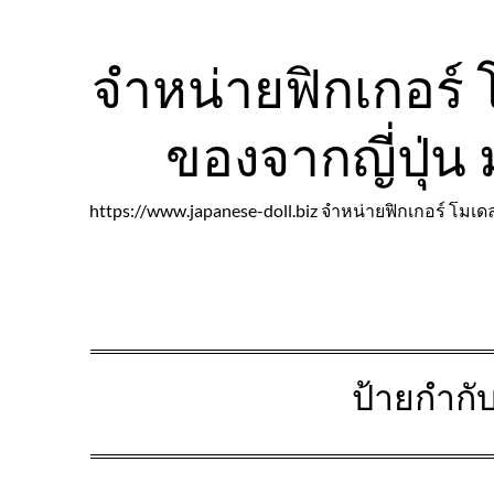
Skip
to
content
จำหน่ายฟิกเกอร์ โ
ของจากญี่ปุ่
https://www.japanese-doll.biz จำหน่ายฟิกเกอร์ โมเดล
ป้ายกำกั