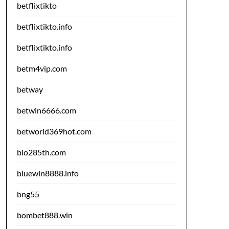
betflixtikto
betflixtikto.info
betflixtikto.info
betm4vip.com
betway
betwin6666.com
betworld369hot.com
bio285th.com
bluewin8888.info
bng55
bombet888.win