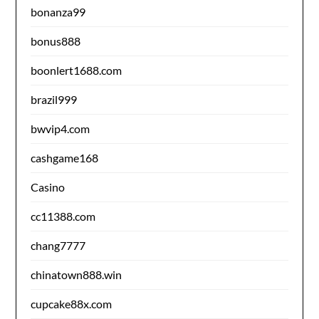
bonanza99
bonus888
boonlert1688.com
brazil999
bwvip4.com
cashgame168
Casino
cc11388.com
chang7777
chinatown888.win
cupcake88x.com