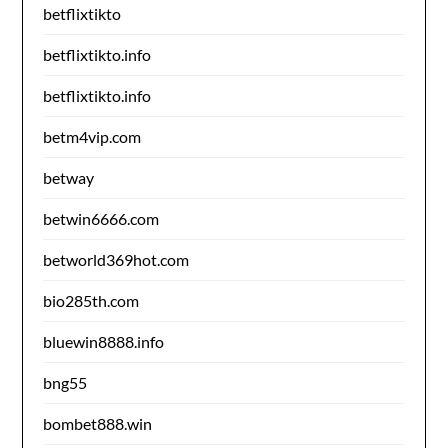
betflixtikto
betflixtikto.info
betflixtikto.info
betm4vip.com
betway
betwin6666.com
betworld369hot.com
bio285th.com
bluewin8888.info
bng55
bombet888.win