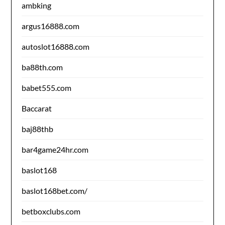
ambking
argus16888.com
autoslot16888.com
ba88th.com
babet555.com
Baccarat
baj88thb
bar4game24hr.com
baslot168
baslot168bet.com/
betboxclubs.com