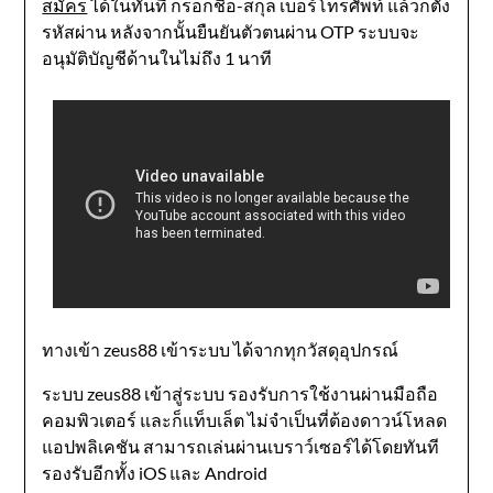
สมัคร
ได้ในทันที กรอกชื่อ-สกุล เบอร์โทรศัพท์ แล้วก็ตั้ง
รหัสผ่าน หลังจากนั้นยืนยันตัวตนผ่าน OTP ระบบจะ
อนุมัติบัญชีด้านในไม่ถึง 1 นาที
ทางเข้า zeus88 เข้าระบบ ได้จากทุกวัสดุอุปกรณ์
ระบบ zeus88 เข้าสู่ระบบ รองรับการใช้งานผ่านมือถือ
คอมพิวเตอร์ และก็แท็บเล็ต ไม่จำเป็นที่ต้องดาวน์โหลด
แอปพลิเคชัน สามารถเล่นผ่านเบราว์เซอร์ได้โดยทันที
รองรับอีกทั้ง iOS และ Android