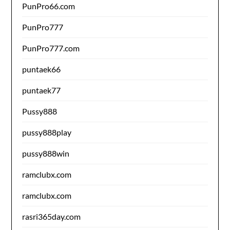
PunPro66.com
PunPro777
PunPro777.com
puntaek66
puntaek77
Pussy888
pussy888play
pussy888win
ramclubx.com
ramclubx.com
rasri365day.com