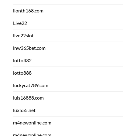
lionth168.com
Live22
live22slot
lnw365bet.com
lotto432
lotto888
luckycat789.com
luis16888.com
lux555.net
m4newonline.com
m4newonline.com