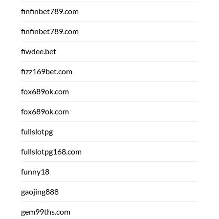
finfinbet789.com
finfinbet789.com
fiwdee.bet
fizz169bet.com
fox689ok.com
fox689ok.com
fullslotpg
fullslotpg168.com
funny18
gaojing888
gem99ths.com