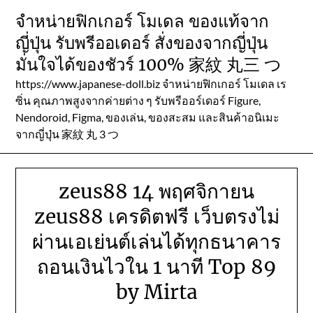
Skip
จำหน่ายฟิกเกอร์ โมเดล ของแท้จาก
to
ญี่ปุ่น รับพรีออเดอร์ สั่งของจากญี่ปุ่น
content
มั่นใจได้ของชัวร์ 100% 家紋 丸三 つ
https://www.japanese-doll.biz จำหน่ายฟิกเกอร์ โมเดล เร
ซิ่น คุณภาพสูงจากค่ายต่าง ๆ รับพรีออร์เดอร์ Figure,
Nendoroid, Figma, ของเล่น, ของสะสม และสินค้าอนิเมะ
จากญี่ปุ่น 家紋 丸 3 つ
zeus88 14 พฤศจิกายน
zeus88 เครดิตฟรี เว็บตรงไม่
ผ่านเอเย่นต์เล่นได้ทุกธนาคาร
ถอนเงินไวใน 1 นาที Top 89
by Mirta