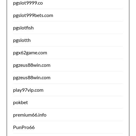
pgslot9999.co
pgslot999bets.com
pgslotfish
pgslotth
pgx62game.com
pgzeus88win.com
pgzeus88win.com
play97vip.com
pokbet
premium66.info
PunPro66